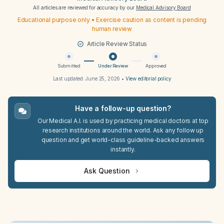
All articles are reviewed for accuracy by our
Medical Advisory Board
Educational purpose only • Exercise caution as content is pending
human review
Article Review Status
Submitted
Under Review
Approved
Last updated:
June 25, 2026
•
View editorial policy
Have a follow-up question?
Our Medical A.I. is used by practicing medical doctors at top
research institutions around the world. Ask any follow up
question and get world-class guideline-backed answers
instantly.
Ask Question