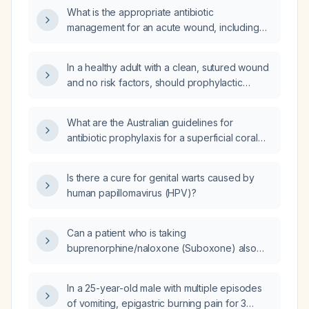
What is the appropriate antibiotic
management for an acute wound, including
when systemic antibiotics are indicated and
which agents should be used?
In a healthy adult with a clean, sutured wound
and no risk factors, should prophylactic
antibiotics such as amoxicillin or cefotaxime
be given?
What are the Australian guidelines for
antibiotic prophylaxis for a superficial coral
wound on the great toe of an otherwise
healthy 18‑year‑old male, including first‑line
Is there a cure for genital warts caused by
and alternative agents and tetanus
human papillomavirus (HPV)?
considerations?
Can a patient who is taking
buprenorphine/naloxone (Suboxone) also
take oxycodone for pain relief?
In a 25-year-old male with multiple episodes
of vomiting, epigastric burning pain for 3