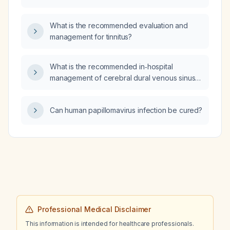
days, no fever, a 5-year history of smoking
six cigarettes daily, who has not eaten for 2
What is the recommended evaluation and
days, has normal bowel movements, and
management for tinnitus?
normal complete blood count and liver
function tests, what is the next step in
management?
What is the recommended in‑hospital
management of cerebral dural venous sinus
thrombosis?
Can human papillomavirus infection be cured?
Professional Medical Disclaimer
This information is intended for healthcare professionals.