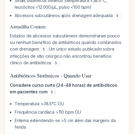
Sinais sistêmicos mínimos (temperatura <38.5°C,
leucócitos <12.000/µL, pulso <100 bpm)
Abcessos subcutâneos após drenagem adequada
5
Armadilha Comum:
Estudos de abcessos subcutâneos demonstraram pouco
ou nenhum benefício de antibióticos quando combinados
com drenagem
. Um único estudo publicado sobre
5
infecções de sítio cirúrgico não encontrou benefício
clínico de antibióticos
.
5
Antibióticos Sistêmicos - Quando Usar
Considere curso curto (24-48 horas) de antibióticos
em pacientes com
:
5
Temperatura >38.5°C OU
Frequência cardíaca >110 bpm OU
Eritema estendendo-se >5 cm além das margens da
ferida