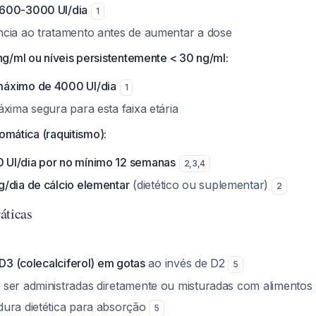
600-3000 UI/dia
1
cia ao tratamento antes de aumentar a dose
g/ml ou níveis persistentemente < 30 ng/ml:
áximo de 4000 UI/dia
1
xima segura para esta faixa etária
tomática (raquitismo):
UI/dia por no mínimo 12 semanas
2
,
3
,
4
/dia de cálcio elementar
(dietético ou suplementar)
2
áticas
 D3 (colecalciferol) em gotas
ao invés de D2
5
ser administradas diretamente ou misturadas com alimentos
ura dietética para absorção
5