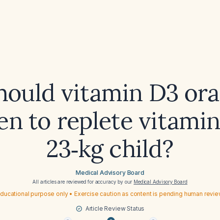
ould vitamin D3 ora
en to replete vitamin
23‑kg child?
Medical Advisory Board
All articles are reviewed for accuracy by our
Medical Advisory Board
ducational purpose only • Exercise caution as content is pending human revi
Article Review Status