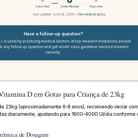
Submitted
Under Review
Approved
Last updated:
June 25, 2026
•
View editorial policy
Have a follow-up question?
I. is used by practicing medical doctors at top research institutions around
sk any follow up question and get world-class guideline-backed answers
instantly.
Vitamina D em Gotas para Criança de 23kg
 de 23kg (aproximadamente 6-8 anos), recomendo iniciar co
tas diariamente, ajustando para 1600-4000 UI/dia conforme o
rítmica de Dosagem