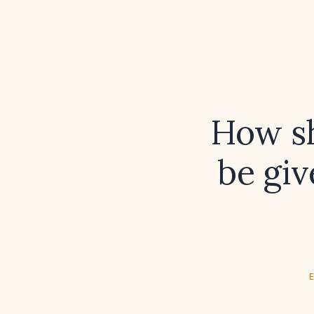
How sh
be giv
E