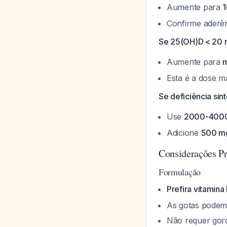
Aumente para
1
Confirme aderên
Se 25(OH)D < 20 n
Aumente para
m
Esta é a dose má
Se deficiência sin
Use
2000-4000 
Adicione
500 mg
Considerações Pr
Formulação
Prefira vitamina
As gotas podem 
Não requer gord