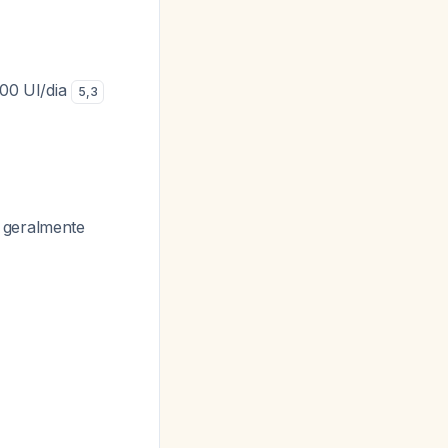
000 UI/dia
5
,
3
s geralmente