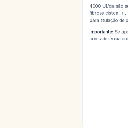
4000 UI/dia são se
fibrose cística
,
1
para titulação de 
Importante:
Se apó
com aderência con