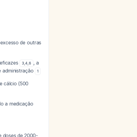
 excesso de outras
 eficazes
, a
3
,
4
,
6
de administração
1
e cálcio (500
do a medicação
 doses de 2000-