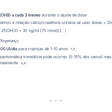
OH)D a cada 3 meses
durante o ajuste de dose
sérico e relação cálcio/creatinina urinária se usar doses > 2
r 25(OH)D > 30 ng/ml (75 nmol/L)
1
 Segurança
00 UI/dia
para crianças de 1-10 anos
1
,
5
ssintomática transitória pode ocorrer (5-15% dos casos) ma
aneamente
3
,
6