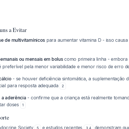
ns a Evitar
e de multivitamínicos
para aumentar vitamina D - isso causa
semanais ou mensais em bolus
como primeira linha - embora
é preferível pela menor variabilidade e menor risco de erro 
álcio
- se houver deficiência sintomática, a suplementação d
cial para resposta adequada
2
 a aderência
- confirme que a criança está realmente toman
tar doses
1
orte
Endocrine Society
e estudos recentes
demonstram que
5
3
,
4