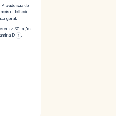
 A evidência de
 mais detalhado
ca geral.
erem < 30 ng/ml
tamina D
.
1