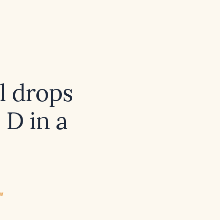
l drops
 D in a
ew