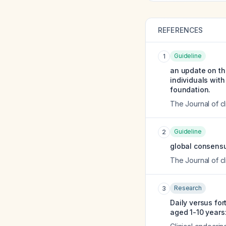
REFERENCES
Guideline
1
an update on th
individuals wit
foundation.
The Journal of c
Guideline
2
global consensu
The Journal of c
Research
3
Daily versus for
aged 1-10 years: