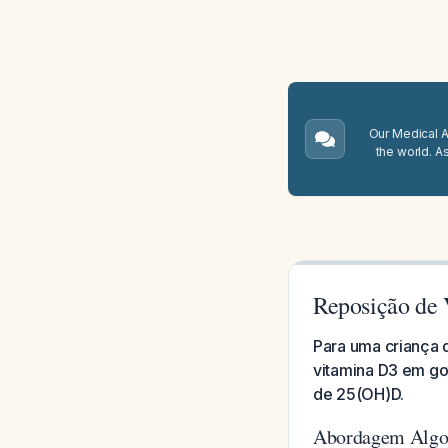
Our Medical A.
the world. A
Reposição de 
Para uma criança
vitamina D3 em go
de 25(OH)D.
Abordagem Algo