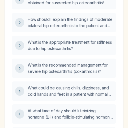
obtained for suspected hip osteoarthritis?
How should I explain the findings of moderate
bilateral hip osteoarthritis to the patient and
what management steps should be taken?
What is the appropriate treatment for stiffness
due to hip osteoarthritis?
What is the recommended management for
severe hip osteoarthritis (coxarthrosis)?
What could be causing chills, dizziness, and
cold hands and feet in a patient with normal
laboratory studies, and how should this be
evaluated?
At what time of day should luteinizing
hormone (LH) and follicle‑stimulating hormone
(FSH) be tested in men?