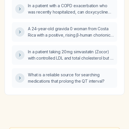
In a patient with a COPD exacerbation who
was recently hospitalized, can doxycycline
be used for treatment?
A 24-year-old gravida 0 woman from Costa
Rica with a positive, rising β‑human chorionic
gonadotropin (β‑hCG) presents; based on her
last menstrual period date, how many weeks
In a patient taking 20 mg simvastatin (Zocor)
pregnant is she, what is her estimated date of
with controlled LDL and total cholesterol but a
confinement, what counseling should be
triglyceride level of 258 mg/dL, what is the
provided, and how should the rare chlamydia
best approach to lower triglycerides?
infection be managed?
What is a reliable source for searching
medications that prolong the QT interval?