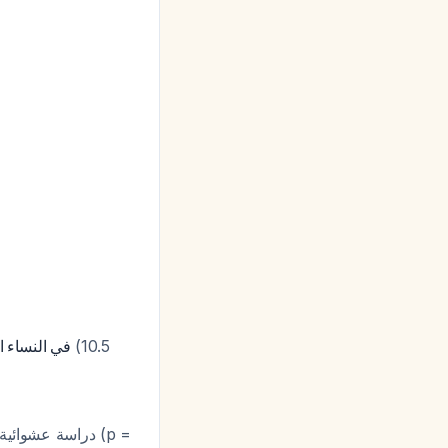
في النساء ا
دراسة عشوائية
(p =