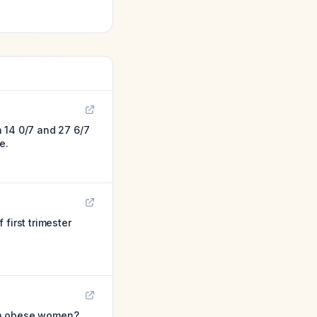
 14 0/7 and 27 6/7
e.
first trimester
g in obese women?