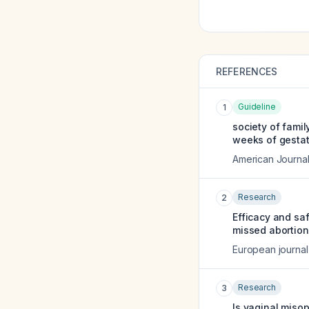
REFERENCES
Guideline
1
society of fami
weeks of gestati
American Journal
Research
2
Efficacy and saf
missed abortion
European journal
Research
3
Is vaginal misop