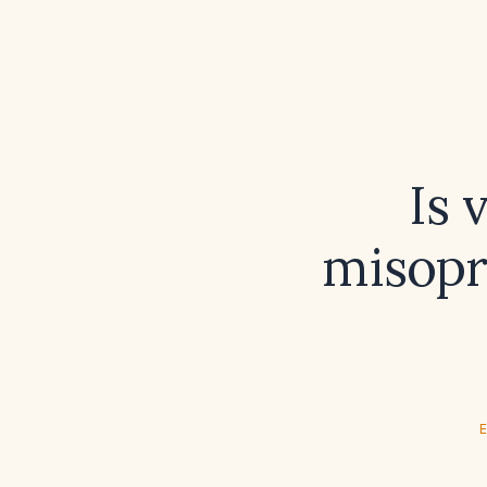
Is 
misopr
E