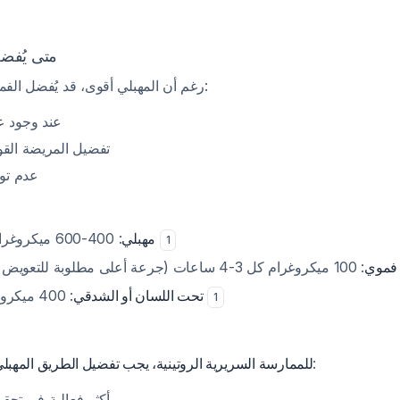
متى يُفض
رغم أن المهبلي أقوى، قد يُفضل الفموي في حالات محددة:
عند وجود ع
تفضيل المريضة الق
عدم توف
: 400-600 ميكروغرام كل 4-6 ساعات
مهبلي
1
: 100  أعلى مطلوبة للتعويض عن الفعالية الأقل
فموي
: 400 ميكروغرام كل 3 ساعات
تحت اللسان أو الشدقي
1
لأنه:
للممارسة السريرية الروتينية، يجب تفضيل الطريق المهبل
أكثر فعالية في تحقي