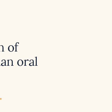
n of
an oral
ew