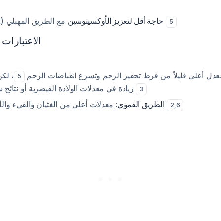
مع الطريق المهبلي (42% مقابل 73%)
حاجة أقل لتعزيز الأوكسيتوسين
5
الاعتبارات 
: ل أعلى قليلاً من فرط تحفيز الرحم وتسرع انقباضات الرحم
لكن ه
5
زيادة في معدلات الولادة القيصرية أو نتائج سلبية للأم أو الجنين
3
: معدلات أعلى من الغثيان والقيء والألم التقلصي الشديد
الطريق الفموي
2
,
6