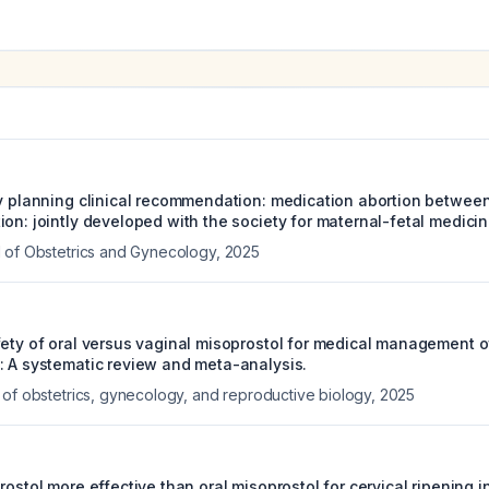
ly planning clinical recommendation: medication abortion between
on: jointly developed with the society for maternal-fetal medicin
 of Obstetrics and Gynecology
,
2025
ety of oral versus vaginal misoprostol for medical management of 
: A systematic review and meta-analysis.
 of obstetrics, gynecology, and reproductive biology
,
2025
rostol more effective than oral misoprostol for cervical ripenin