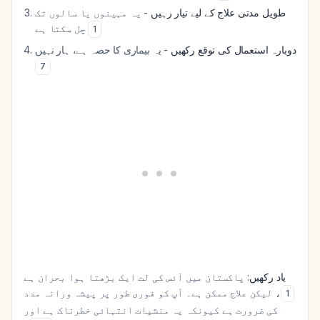
طویل مدتی علاج کے لیے تیار رہیں
- یہ مہینوں یا سالوں تک
چل سکتا ہے
1
دوبارہ استعمال کی توقع رکھیں
- یہ بیماری کا حصہ ہے، ہار نہیں
7
یاد رکھیں
: پاکستان میں آئس کی لت ایک بڑھتا ہوا بحران ہے
، لیکن علاج ممکن ہے۔ آپ کو فوری طور پر پیشہ ورانہ مدد
1
کی ضرورت ہے کیونکہ یہ منشیات انتہائی خطرناک ہے اور