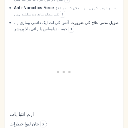
Anti-Narcotics Force
سے رابطہ کریں - وہ علاج کے مراکز
کی معلومات دے سکتے ہیں
1
طویل مدتی علاج کی ضرورت
: آئس کی لت ایک دائمی بیماری ہے
جیسے ذیابیطس یا ہائی بلڈ پریشر
1
اہم انتباہات
جان لیوا خطرات
:
5