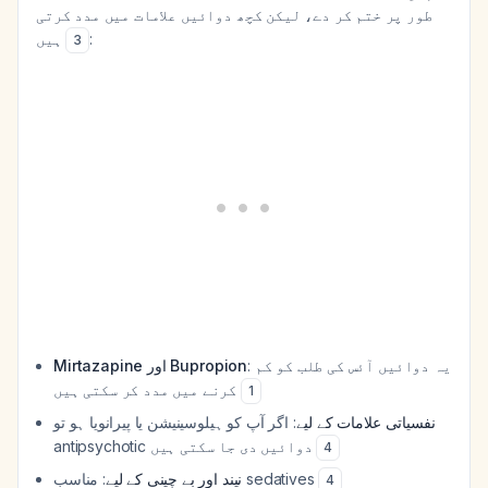
طور پر ختم کر دے، لیکن کچھ دوائیں علامات میں مدد کرتی
ہیں
:
3
: یہ دوائیں آئس کی طلب کو کم
Mirtazapine اور Bupropion
کرنے میں مدد کر سکتی ہیں
1
نفسیاتی علامات کے لیے
: اگر آپ کو ہیلوسینیشن یا پیرانویا ہو تو
antipsychotic دوائیں دی جا سکتی ہیں
4
: مناسب sedatives
نیند اور بے چینی کے لیے
4