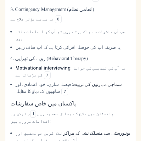
3. Contingency Management (انعامی نظام)
یہ سب سے مؤثر علاج ہے
:
6
جب آپ منشیات سے پاک رہتے ہیں تو آپ کو انعامات ملتے
ہیں
یہ طریقہ آپ کی حوصلہ افزائی کرتا ہے کہ آپ صاف رہیں
4. رویے کی تھراپی (Behavioral Therapy)
Motivational interviewing
: یہ آپ کی تبدیلی کی خواہش
کو بڑھاتا ہے
7
سماجی مہارتوں کی تربیت
: فیصلہ سازی، خود اعتمادی، اور
ساتھیوں کے دباؤ کا مقابلہ
7
پاکستان میں خاص سفارشات
پاکستان میں علاج کے وسائل محدود ہیں
، لیکن یہ
1
اقدامات ضروری ہیں:
یونیورسٹی سے منسلک نشہ کے مراکز
تلاش کریں جو تحقیق اور
علاج دونوں فراہم کرتے ہیں
1