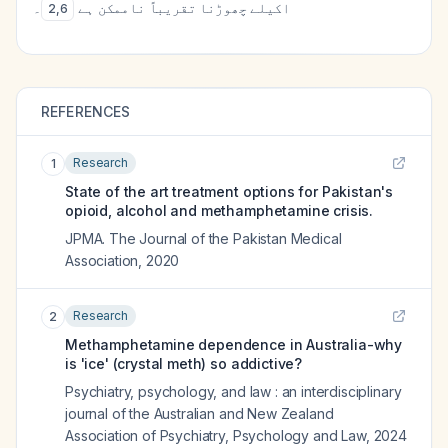
اکیلے چھوڑنا تقریباً ناممکن ہے
۔
2
,
6
REFERENCES
Research
1
State of the art treatment options for Pakistan's
opioid, alcohol and methamphetamine crisis.
JPMA. The Journal of the Pakistan Medical
Association
,
2020
Research
2
Methamphetamine dependence in Australia-why
is 'ice' (crystal meth) so addictive?
Psychiatry, psychology, and law : an interdisciplinary
journal of the Australian and New Zealand
Association of Psychiatry, Psychology and Law
,
2024