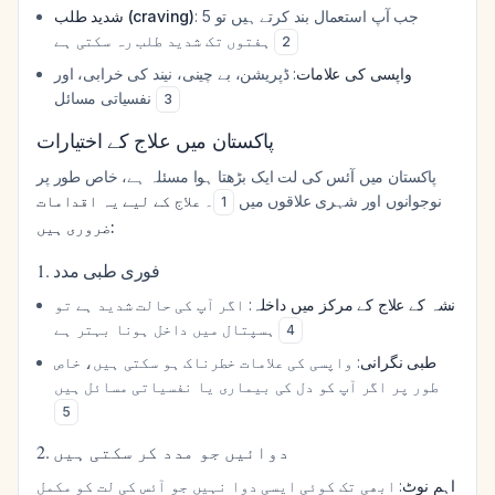
: جب آپ استعمال بند کرتے ہیں تو 5
شدید طلب (craving)
ہفتوں تک شدید طلب رہ سکتی ہے
2
واپسی کی علامات
: ڈپریشن، بے چینی، نیند کی خرابی، اور
نفسیاتی مسائل
3
پاکستان میں علاج کے اختیارات
پاکستان میں آئس کی لت ایک بڑھتا ہوا مسئلہ ہے، خاص طور پر
نوجوانوں اور شہری علاقوں میں
۔
علاج کے لیے یہ اقدامات
1
ضروری ہیں:
1. فوری طبی مدد
نشہ کے علاج کے مرکز میں داخلہ
: اگر آپ کی حالت شدید ہے تو
ہسپتال میں داخل ہونا بہتر ہے
4
طبی نگرانی
: واپسی کی علامات خطرناک ہو سکتی ہیں، خاص
طور پر اگر آپ کو دل کی بیماری یا نفسیاتی مسائل ہیں
5
2. دوائیں جو مدد کر سکتی ہیں
اہم نوٹ
: ابھی تک کوئی ایسی دوا نہیں جو آئس کی لت کو مکمل