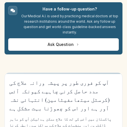
Have a follow-up question?
Our Medical A.I. is used by practicing medical doctors at top
research institutions around the world. Ask any follow up
question and get world-class guideline-backed answers
instantly.
Ask Question
آپ کو فوری طور پر پیشہ ورانہ علاج کی
مدد حاصل کرنی چاہیے کیونکہ آئس
(کرسٹل میتھامفیٹامین) انتہائی نشہ
آور ہے اور اس کو چھوڑنا بہت مشکل ہے
پاکستان میں آئس کی لت کا علاج ممکن ہے لیکن آپ کو ماہر
ڈاکٹروں اور منشیات کے علاج کے مراکز سے رابطہ کرنا