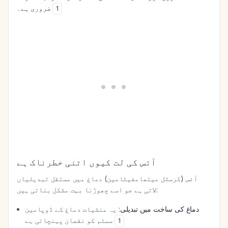
ضروری ہے۔
1
آئس کی لت کیوں اتنی خطرناک ہے
آئس (کرسٹل میتھامفیٹامین) دماغ میں مستقل تبدیلیاں
لاتی ہے جو اسے چھوڑنا بہت مشکل بناتی ہیں:
دماغ کی ساخت میں تبدیلی
: یہ منشیات دماغ کے ڈوپامین
سسٹم کو نقصان پہنچاتی ہے
1