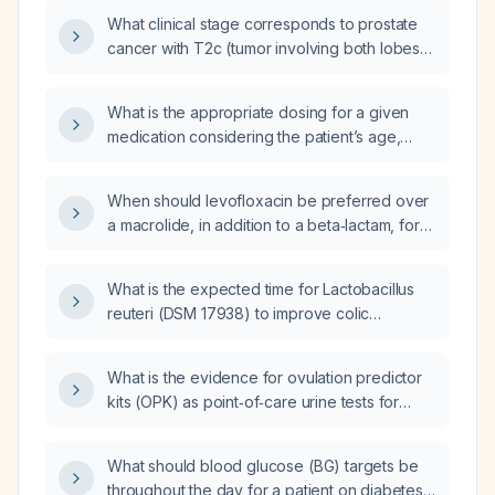
can alleviate these symptoms?
What clinical stage corresponds to prostate
cancer with T2c (tumor involving both lobes),
N0 (no regional lymph‑node involvement),
and M0 (no distant metastasis)?
What is the appropriate dosing for a given
medication considering the patient’s age,
weight, renal and hepatic function,
comorbidities, and concomitant drugs?
When should levofloxacin be preferred over
a macrolide, in addition to a beta‑lactam, for
the treatment of community‑acquired
pneumonia?
What is the expected time for Lactobacillus
reuteri (DSM 17938) to improve colic
symptoms in breast‑fed infants?
What is the evidence for ovulation predictor
kits (OPK) as point‑of‑care urine tests for
detecting the luteinizing hormone surge?
What should blood glucose (BG) targets be
throughout the day for a patient on diabetes