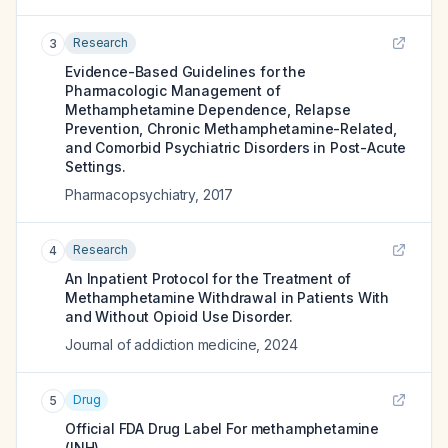
Research
3
Evidence-Based Guidelines for the
Pharmacologic Management of
Methamphetamine Dependence, Relapse
Prevention, Chronic Methamphetamine-Related,
and Comorbid Psychiatric Disorders in Post-Acute
Settings.
Pharmacopsychiatry
,
2017
Research
4
An Inpatient Protocol for the Treatment of
Methamphetamine Withdrawal in Patients With
and Without Opioid Use Disorder.
Journal of addiction medicine
,
2024
Drug
5
Official FDA Drug Label For
methamphetamine
(INH)