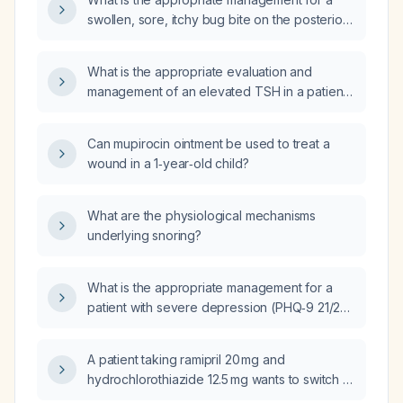
swollen, sore, itchy bug bite on the posterior
elbow of a 10-year-old boy?
What is the appropriate evaluation and
management of an elevated TSH in a patient
taking amiodarone?
Can mupirocin ointment be used to treat a
wound in a 1‑year‑old child?
What are the physiological mechanisms
underlying snoring?
What is the appropriate management for a
patient with severe depression (PHQ‑9 21/27)
and severe generalized anxiety disorder
(GAD‑9 21/21)?
A patient taking ramipril 20 mg and
hydrochlorothiazide 12.5 mg wants to switch to
a once‑daily fixed‑dose combination; what