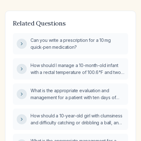
Related Questions
Can you write a prescription for a 10 mg
quick‑pen medication?
How should I manage a 10-month-old infant
with a rectal temperature of 100.6 °F and two
episodes of vomiting?
What is the appropriate evaluation and
management for a patient with ten days of
diarrhea and fever?
How should a 10-year-old girl with clumsiness
and difficulty catching or dribbling a ball, and
a normal neurological examination, be
evaluated and managed?
What is the appropriate management for a