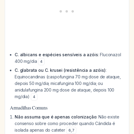
C. albicans e espécies sensíveis a azóis
: Fluconazol
400 mg/dia
4
C. glabrata ou C. krusei (resistência a azóis)
:
Equinocandinas (caspofungina 70 mg dose de ataque,
depois 50 mg/dia; micafungina 100 mg/dia; ou
anidulafungina 200 mg dose de ataque, depois 100
mg/dia)
4
Armadilhas Comuns
Não assuma que é apenas colonização
: Não existe
consenso sobre como proceder quando Cândida é
isolada apenas do cateter
6
,
7