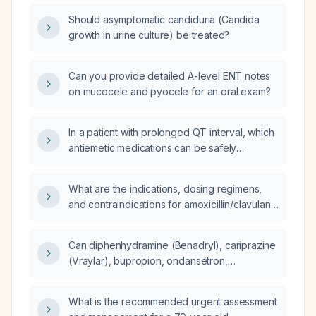
catheter who develops candidemia (yeast
Should asymptomatic candiduria (Candida
isolated from both catheter and peripheral
growth in urine culture) be treated?
blood cultures) and septic shock requiring
norepinephrine, should the Hickman line be
removed immediately?
Can you provide detailed A-level ENT notes
on mucocele and pyocele for an oral exam?
In a patient with prolonged QT interval, which
antiemetic medications can be safely
administered in the emergency department?
What are the indications, dosing regimens,
and contraindications for amoxicillin/clavulanic
acid (Amoclav)?
Can diphenhydramine (Benadryl), cariprazine
(Vraylar), bupropion, ondansetron,
montelukast, lisdexamfetamine, or
buprenorphine/naloxone (Suboxone) cause
What is the recommended urgent assessment
false‑positive results for benzodiazepines on