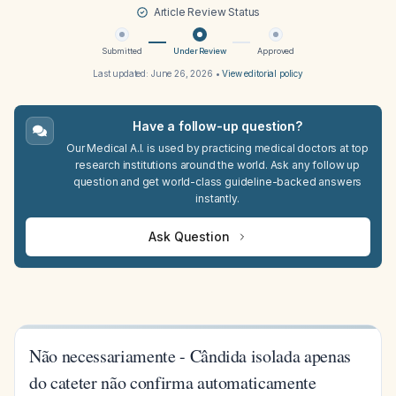
Article Review Status
Submitted
Under Review
Approved
Last updated:
June 26, 2026
•
View editorial policy
Have a follow-up question?
Our Medical A.I. is used by practicing medical doctors at top
research institutions around the world. Ask any follow up
question and get world-class guideline-backed answers
instantly.
Ask Question
Não necessariamente - Cândida isolada apenas
do cateter não confirma automaticamente