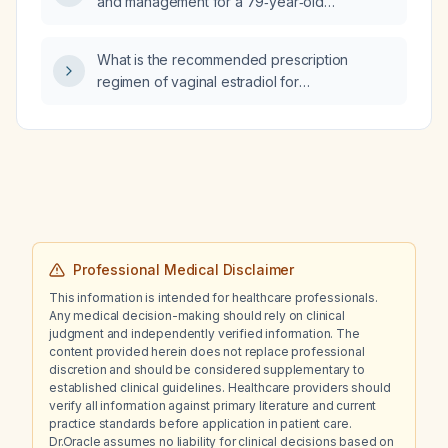
and management for a 79‑year‑old
a urine drug screen?
presenting with anger, hostility, paranoia, and
belief that others are talking about her?
What is the recommended prescription
regimen of vaginal estradiol for
postmenopausal women with symptomatic
vulvovaginal atrophy and no
contraindications?
Professional Medical Disclaimer
This information is intended for healthcare professionals.
Any medical decision-making should rely on clinical
judgment and independently verified information. The
content provided herein does not replace professional
discretion and should be considered supplementary to
established clinical guidelines. Healthcare providers should
verify all information against primary literature and current
practice standards before application in patient care.
Dr.Oracle assumes no liability for clinical decisions based on