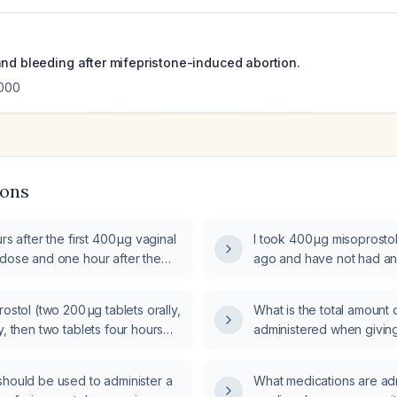
and bleeding after mifepristone-induced abortion.
000
ions
rs after the first 400 µg vaginal
I took 400 µg misoprostol
 dose and one hour after the
ago and have not had an
 with no cramping or vaginal
cramping; is this normal 
 this normal and when should I
do?
rostol (two 200 µg tablets orally,
What is the total amount 
l attention?
y, then two tablets four hours
administered when giving
have not experienced any
400 µg each?
ping or bleeding; what should I
should be used to administer a
What medications are ad