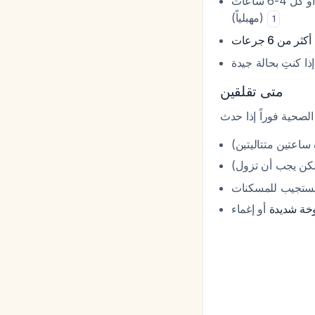
: ميزوبروستول 400 ميكروغرام كل 3 ساعات (تحت اللسان أو في الخد) أو كل 4-6 ساعات
(مهبلياً)
1
من 6 جرعات
متى تقلقين
(ساعتين متتاليتين
يستجيب للمسكنات
خة شديدة
أو إغماء