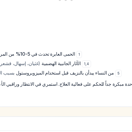
وهي طبيعية
الحمى العابرة تحدث في 5-10% من المريضات
1
(غثيان، إسهال، قشعريرة) شائعة وخفيفة
الآثار الجانبية الهضمية
1
,
4
بسبب الميفيبريستون
21% من النساء يبدأن بالنزيف قبل استخدام الميزوبروستول
5