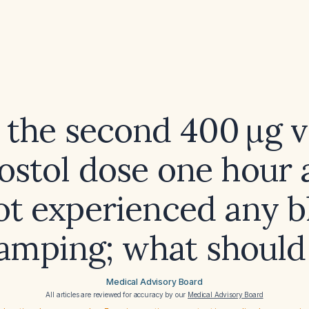
k the second 400 µg v
ostol dose one hour 
ot experienced any b
amping; what should
Medical Advisory Board
All articles are reviewed for accuracy by our
Medical Advisory Board