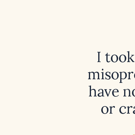
I too
misopr
have n
or cr