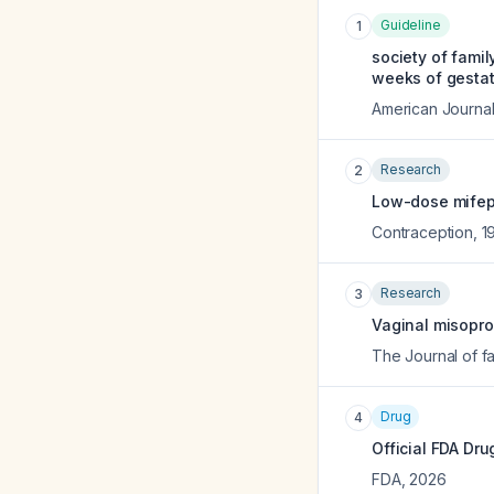
Guideline
1
society of fami
weeks of gestati
American Journal
Research
2
Low-dose mifepr
Contraception
,
1
Research
3
Vaginal misopro
The Journal of fa
Drug
4
Official FDA Dru
FDA
,
2026