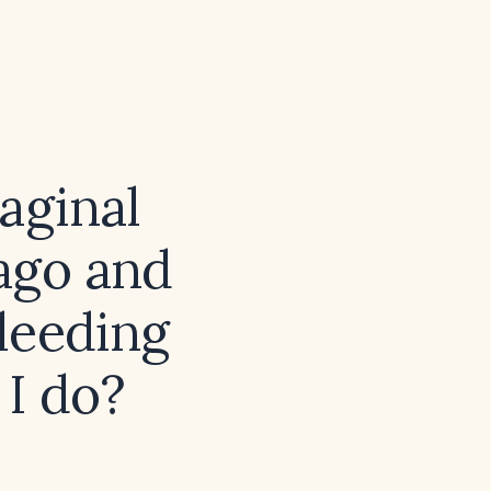
aginal
ago and
leeding
 I do?