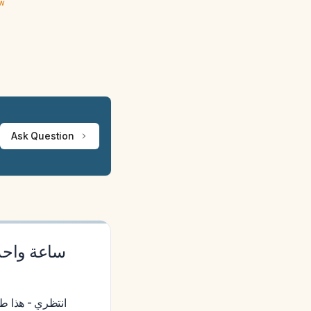
ew
Ask Question
ساعة واحدة
انتظري - هذا ط.