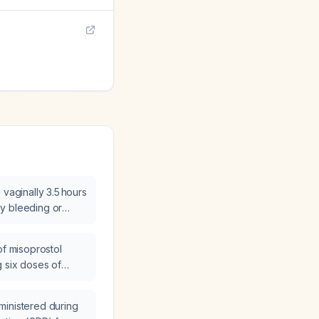
 vaginally 3.5 hours
y bleeding or
and what should I
of misoprostol
 six doses of
ministered during