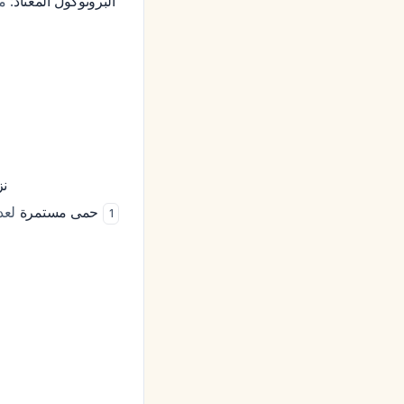
البروتوكول المعتاد
نز
لعدة ساعات بعد آخر جرعة ميزوبروستول (الحمى العابرة شائعة وطبيعية لكن يجب أن تزول)
حمى مستمرة
1