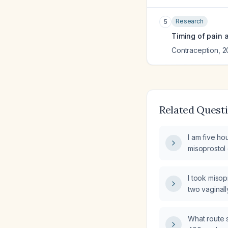
Research
5
Timing of pain 
Contraception
,
2
Related Quest
I am five hou
misoprostol
second dose
bleeding; is
I took misop
seek medica
two vaginall
later) and 
uterine cram
What route 
do next?