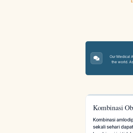
E
Our Medical A.
the world. A
Kombinasi Oba
Kombinasi amlodip
sekali sehari dapa