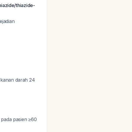
thiazide/thiazide-
ejadian
tekanan darah 24
a pada pasien ≥60