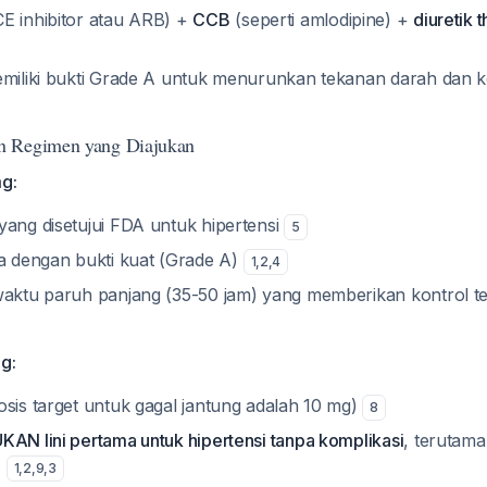
E inhibitor atau ARB) +
CCB
(seperti amlodipine) +
diuretik 
emiliki bukti Grade A untuk menurunkan tekanan darah dan k
n Regimen yang Diajukan
mg:
yang disetujui FDA untuk hipertensi
5
ma dengan bukti kuat (Grade A)
1
,
2
,
4
waktu paruh panjang (35-50 jam) yang memberikan kontrol 
mg:
osis target untuk gagal jantung adalah 10 mg)
8
KAN lini pertama untuk hipertensi tanpa komplikasi
, terutam
)
1
,
2
,
9
,
3