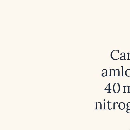
Can
amlo
40 m
nitro