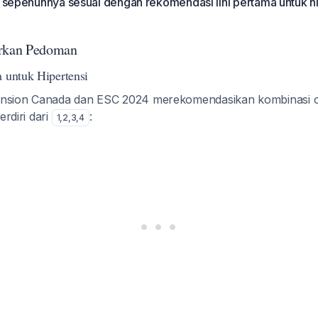
k sepenuhnya sesuai dengan rekomendasi lini pertama untuk h
arkan Pedoman
a untuk Hipertensi
sion Canada dan ESC 2024 merekomendasikan kombinasi oba
erdiri dari
:
1
,
2
,
3
,
4