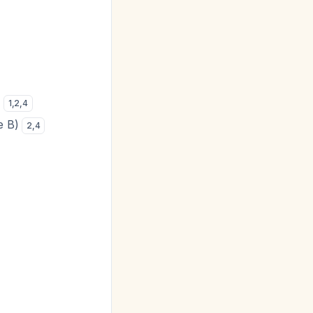
c
1
,
2
,
4
e B)
2
,
4