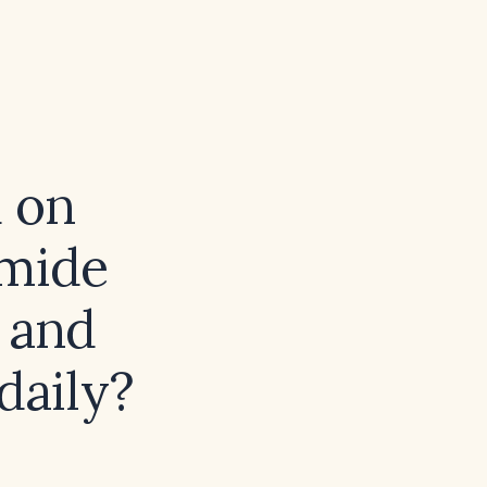
d on
emide
, and
daily?