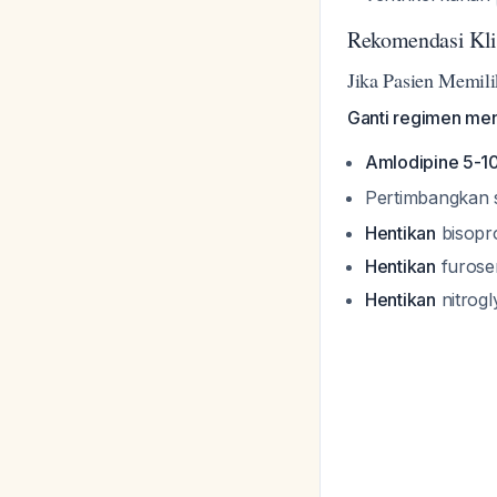
Rekomendasi Klin
Jika Pasien Memili
Ganti regimen men
Amlodipine 5-1
Pertimbangkan s
Hentikan
bisopro
Hentikan
furosem
Hentikan
nitrogly