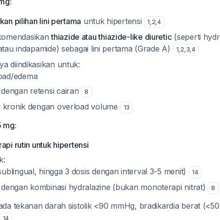
mg:
kan pilihan lini pertama
untuk hipertensi
1
,
2
,
4
komendasikan
thiazide atau thiazide-like diuretic
(seperti hydr
 atau indapamide) sebagai lini pertama (Grade A)
1
,
2
,
3
,
4
a diindikasikan untuk:
oad/edema
 dengan retensi cairan
8
al kronik dengan overload volume
13
5 mg:
api rutin untuk hipertensi
k:
sublingual, hingga 3 dosis dengan interval 3-5 menit)
14
 dengan kombinasi hydralazine (bukan monoterapi nitrat)
8
pada tekanan darah sistolik <90 mmHg, bradikardia berat (<50
14