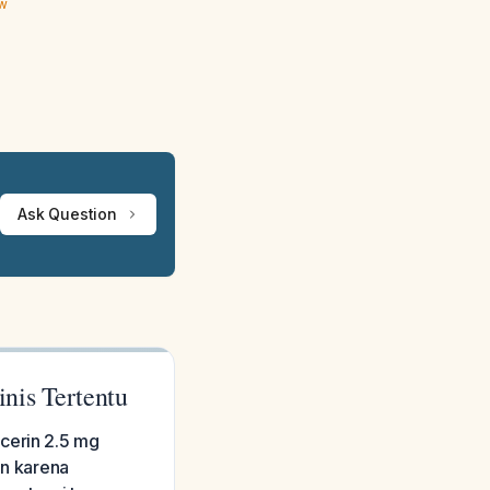
ew
Ask Question
nis Tertentu
cerin 2.5 mg
en karena