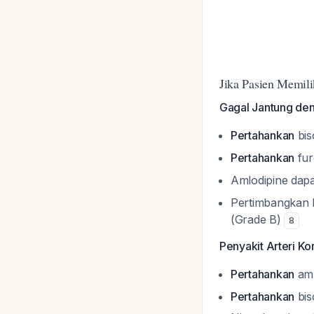
Jika Pasien Memili
Gagal Jantung den
Pertahankan
bis
Pertahankan
fur
Amlodipine dapa
Pertimbangkan hy
(Grade B)
8
Penyakit Arteri Ko
Pertahankan
aml
Pertahankan
bis