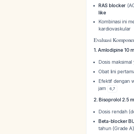
RAS blocker
(AC
like
Kombinasi ini m
kardiovaskular
Evaluasi Kompone
1. Amlodipine 10 
Dosis maksimal 
Obat lini perta
Efektif dengan 
jam
6
,
7
2. Bisoprolol 2.5 
Dosis rendah (d
Beta-blocker BU
tahun (Grade A