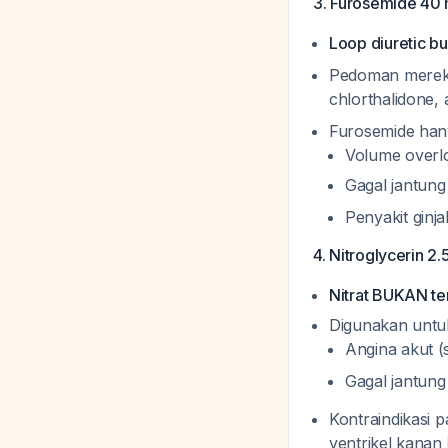
3. Furosemide 40 
Loop diuretic bu
Pedoman mere
chlorthalidone,
Furosemide hany
Volume overl
Gagal jantung
Penyakit ginj
4. Nitroglycerin 2.
Nitrat BUKAN ter
Digunakan untu
Angina akut (
Gagal jantung
Kontraindikasi 
ventrikel kanan