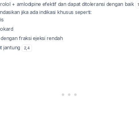
olol + amlodipine efektif dan dapat ditoleransi dengan baik
asikan jika ada indikasi khusus seperti:
is
iokard
 dengan fraksi ejeksi rendah
t jantung
2
,
4