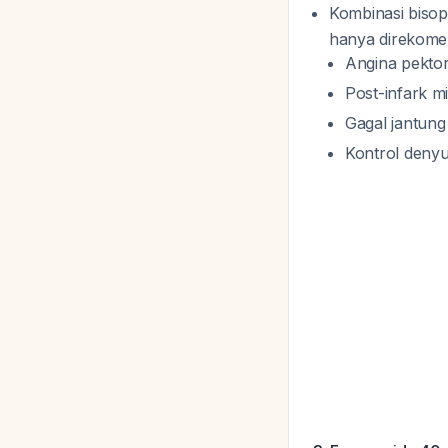
Kombinasi bisopr
hanya direkomend
Angina pektor
Post-infark m
Gagal jantung
Kontrol denyu