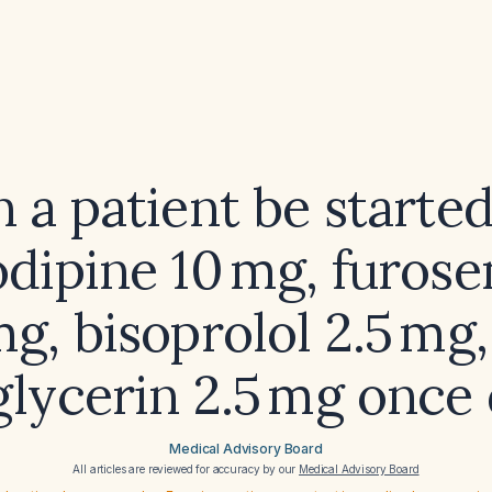
 a patient be starte
dipine 10 mg, furos
g, bisoprolol 2.5 mg
glycerin 2.5 mg once 
Medical Advisory Board
All articles are reviewed for accuracy by our
Medical Advisory Board