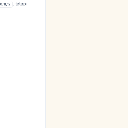
, tetapi
10
,
11
,
12