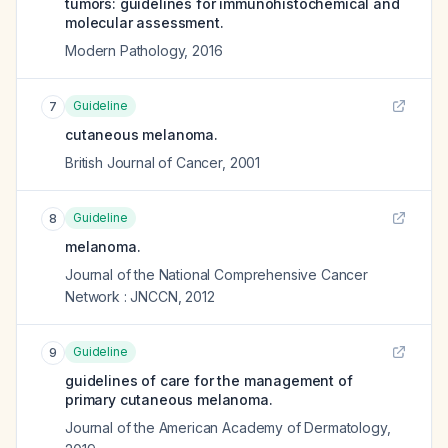
tumors: guidelines for immunohistochemical and
molecular assessment.
Modern Pathology
,
2016
Guideline
7
cutaneous melanoma.
British Journal of Cancer
,
2001
Guideline
8
melanoma.
Journal of the National Comprehensive Cancer
Network : JNCCN
,
2012
Guideline
9
guidelines of care for the management of
primary cutaneous melanoma.
Journal of the American Academy of Dermatology
,