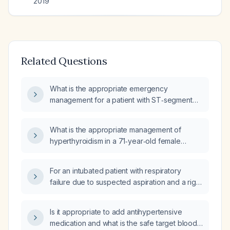
2019
Related Questions
What is the appropriate emergency
management for a patient with ST‑segment
elevation on an electrocardiogram?
What is the appropriate management of
hyperthyroidism in a 71‑year‑old female
patient with HIV infection who has a
suppressed thyroid‑stimulating hormone (TSH
For an intubated patient with respiratory
< 0.005 IU/L), elevated free thyroxine (free
failure due to suspected aspiration and a right
T4 2.0 ng/dL), and thyroid nodules?
lower lobe infiltrate, after obtaining an
endotracheal tube aspirate bacterial culture
Is it appropriate to add antihypertensive
and urine Legionella antigen test, which
medication and what is the safe target blood
additional microbiology studies (e.g.,