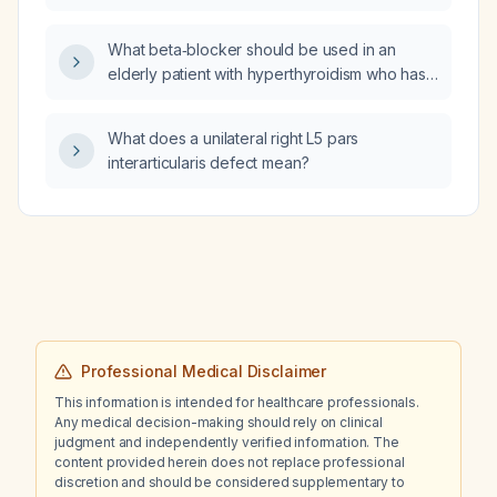
pressure range?
peripheral blood cultures, anaerobic cultures
of the endotracheal tube aspirate, bacterial
What beta‑blocker should be used in an
cultures of bronchoalveolar lavage fluid,
elderly patient with hyperthyroidism who has
fungal cultures of the endotracheal tube
possible cardiovascular disease, pulmonary
aspirate) should be performed?
limitations, asthma or COPD, bradycardia, or
What does a unilateral right L5 pars
potential interactions with HIV therapy?
interarticularis defect mean?
Professional Medical Disclaimer
This information is intended for healthcare professionals.
Any medical decision-making should rely on clinical
judgment and independently verified information. The
content provided herein does not replace professional
discretion and should be considered supplementary to