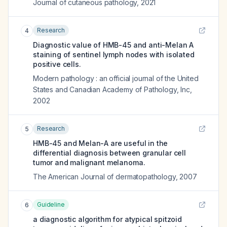
Journal of cutaneous pathology
,
2021
Research
4
Diagnostic value of HMB-45 and anti-Melan A
staining of sentinel lymph nodes with isolated
positive cells.
Modern pathology : an official journal of the United
States and Canadian Academy of Pathology, Inc
,
2002
Research
5
HMB-45 and Melan-A are useful in the
differential diagnosis between granular cell
tumor and malignant melanoma.
The American Journal of dermatopathology
,
2007
Guideline
6
a diagnostic algorithm for atypical spitzoid