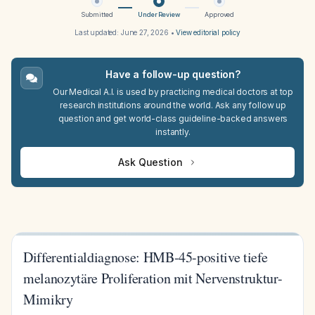
Submitted
Under Review
Approved
Last updated:
June 27, 2026
•
View editorial policy
Have a follow-up question?
Our Medical A.I. is used by practicing medical doctors at top
research institutions around the world. Ask any follow up
question and get world-class guideline-backed answers
instantly.
Ask Question
Differentialdiagnose: HMB-45-positive tiefe
melanozytäre Proliferation mit Nervenstruktur-
Mimikry