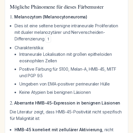
Mögliche Phänomene für dieses Färbemuster
1.
Melanozytom (Melanocytoneuroma)
Dies ist eine seltene benigne intraneurale Proliferation
mit dualer melanozytärer und Nervenscheiden-
Differenzierung
1
Charakteristika:
Intraneurale Lokalisation mit großen epitheloiden
eosinophilen Zellen
Positive Färbung für S100, Melan-A, HMB-45, MITF
und PGP 9.5
Umgeben von EMA-positiver perineuraler Hülle
Keine Atypien bei benignen Läsionen
2.
Aberrante HMB-45-Expression in benignen Läsionen
Die Literatur zeigt, dass HMB-45-Positivität nicht spezifisch
für Malignität ist:
HMB-45 korreliert mit zellulärer Aktivierung
, nicht