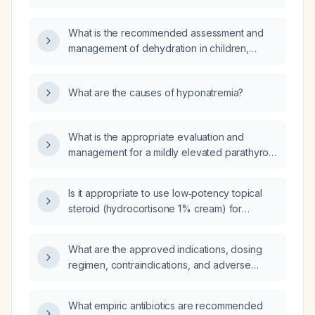
all clinical scenarios?
What is the recommended assessment and
management of dehydration in children,
including severity criteria, oral rehydration
therapy dosing, and intravenous fluid
What are the causes of hyponatremia?
replacement protocols?
What is the appropriate evaluation and
management for a mildly elevated parathyroid
hormone (PTH) level of 73 ng/L?
Is it appropriate to use low‑potency topical
steroid (hydrocortisone 1% cream) for
sunburn, and how should it be applied?
What are the approved indications, dosing
regimen, contraindications, and adverse
effects of ivermectin in humans?
What empiric antibiotics are recommended