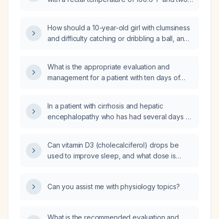
episodes of vomiting?
How should a 10-year-old girl with clumsiness
and difficulty catching or dribbling a ball, and
a normal neurological examination, be
evaluated and managed?
What is the appropriate evaluation and
management for a patient with ten days of
diarrhea and fever?
In a patient with cirrhosis and hepatic
encephalopathy who has had several days of
penile bleeding, a platelet count of 48 × 10⁹/L
and mildly elevated prothrombin time and
Can vitamin D3 (cholecalciferol) drops be
international normalized ratio, should
used to improve sleep, and what dose is
hematology be consulted to administer
appropriate?
vitamin K?
Can you assist me with physiology topics?
What is the recommended evaluation and