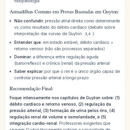
fisiopatologia
Armadilhas Comuns em Provas Baseadas em Guyton:
Não confundir
: pressão atrial direita como determinante
vs. como resultado do débito cardíaco (debate sobre
interpretação das curvas de Guyton
)
3
,
4
Entender que
: em estado estável, débito cardíaco =
retorno venoso (não são processos separados)
Dominar
: a diferença entre regulação aguda
(barorreflexo) e crônica (renal) da pressão arterial
Saber explicar
: por que o rim é o único órgão capaz de
controlar pressão arterial a longo prazo
Recomendação Final:
Foque intensamente nos capítulos de Guyton sobre: (1)
débito cardíaco e retorno venoso, (2) regulação da
pressão arterial, (3) formação de urina pelos rins, (4)
regulação renal de volume e osmolaridade, e (5)
integração cardio-renal.
Professores exigentes que
seguem Guyton tipicamente cobram a capacidade de