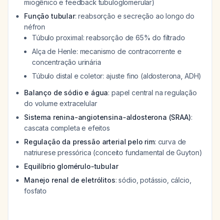
miogênico e feedback tubuloglomerular)
Função tubular
: reabsorção e secreção ao longo do
néfron
Túbulo proximal: reabsorção de 65% do filtrado
Alça de Henle: mecanismo de contracorrente e
concentração urinária
Túbulo distal e coletor: ajuste fino (aldosterona, ADH)
Balanço de sódio e água
: papel central na regulação
do volume extracelular
Sistema renina-angiotensina-aldosterona (SRAA)
:
cascata completa e efeitos
Regulação da pressão arterial pelo rim
: curva de
natriurese pressórica (conceito fundamental de Guyton)
Equilíbrio glomérulo-tubular
Manejo renal de eletrólitos
: sódio, potássio, cálcio,
fosfato