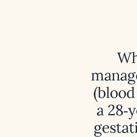
Wh
manage
(blood
a 28‑
gestat