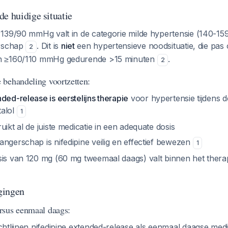
e huidige situatie
139/90 mmHg valt in de categorie milde hypertensie (140-
erschap
. Dit is
niet
een hypertensieve noodsituatie, die pas o
2
n ≥160/110 mmHg gedurende >15 minuten
.
2
behandeling voortzetten:
ded-release is eerstelijns therapie
voor hypertensie tijdens 
talol
1
uikt al de juiste medicatie in een adequate dosis
ngerschap is nifedipine veilig en effectief bewezen
1
sis van 120 mg (60 mg tweemaal daags) valt binnen het thera
gingen
rsus eenmaal daags:
htlijnen nifedipine extended-release als eenmaal daagse medi