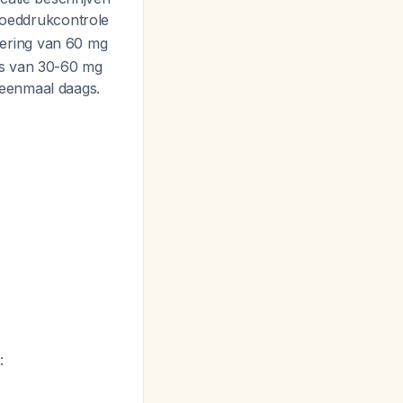
bloeddrukcontrole
sering van 60 mg
is van 30-60 mg
 eenmaal daags.
: