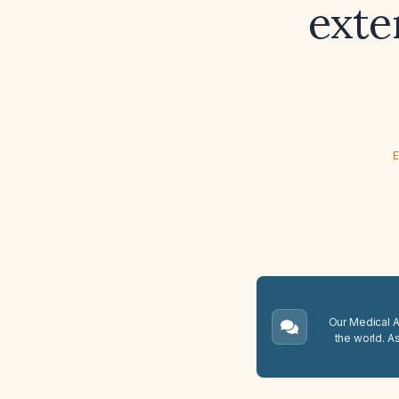
exte
E
Our Medical A.
the world. A