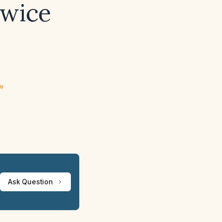
twice
ew
Ask Question