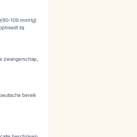
159/90-109 mmHg)
ptreedt bij
de zwangerschap,
peutische bereik
catie beschrijven