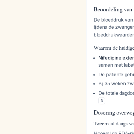
Beoordeling van d
De bloeddruk van 
tijdens de zwang
bloeddrukwaarde
Waarom de huidige 
Nifedipine exten
samen met labe
De patiënte gebr
Bij 35 weken zwa
De totale dagdo
3
Dosering overwe
Tweemaal daags ve
Hoewel de FDA-ric