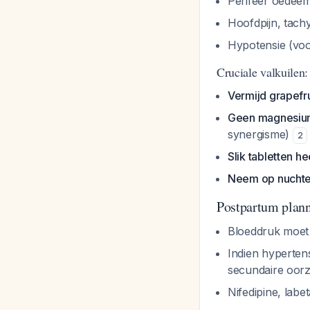
Perifeer oedeem
Hoofdpijn, tach
Hypotensie (voo
Cruciale valkuilen:
Vermijd grapefr
Geen magnesiums
synergisme)
2
Slik tabletten h
Neem op nuchte
Postpartum plan
Bloeddruk moet
Indien hyperten
secundaire oor
Nifedipine, labet