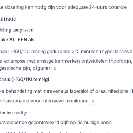
 dosering kan nodig zijn voor adequate 24-uurs controle
itratie
eling aanpassen:
atie ALLEEN als:
t naar ≥160/110 mmHg gedurende >15 minuten (hypertensieve 
-eclampsie met ernstige kenmerken ontwikkelen (hoofdpijn, 
astrische pijn, oligurie)
2
crisis (≥160/110 mmHg):
jke behandeling met intraveneus labetalol of oraal nifedipine
nhuisopname voor intensieve monitoring
2
 indien nodig:
nvoldoende gecontroleerd blijft op de huidige dosis: