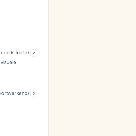
noodsituatie)
2
visuele
 (kortwerkend)
2