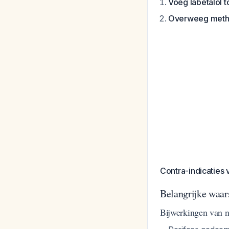
Voeg labetalol t
Overweeg meth
Contra-indicaties v
Belangrijke waa
Bijwerkingen van n