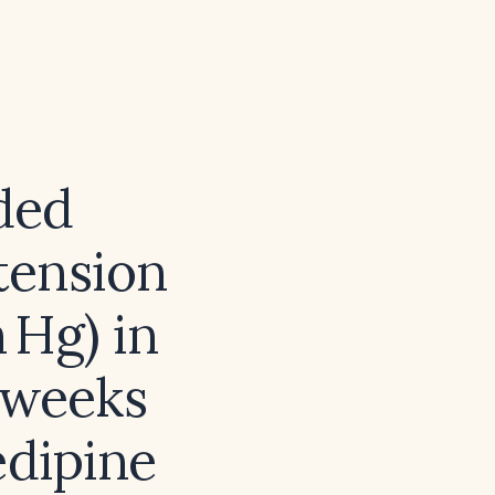
ded
tension
 Hg) in
 weeks
edipine