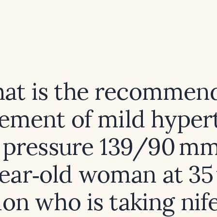
at is the recommen
ment of mild hyper
 pressure 139/90 mm
year‑old woman at 35
ion who is taking nif