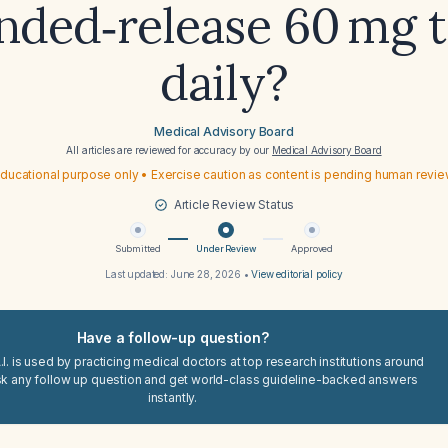
nded‑release 60 mg 
daily?
Medical Advisory Board
All articles are reviewed for accuracy by our
Medical Advisory Board
ducational purpose only • Exercise caution as content is pending human revi
Article Review Status
Submitted
Under Review
Approved
Last updated:
June 28, 2026
•
View editorial policy
Have a follow-up question?
I. is used by practicing medical doctors at top research institutions around
sk any follow up question and get world-class guideline-backed answers
instantly.