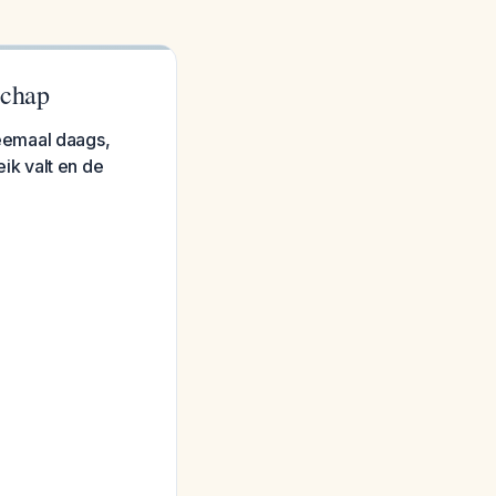
schap
eemaal daags,
ik valt en de