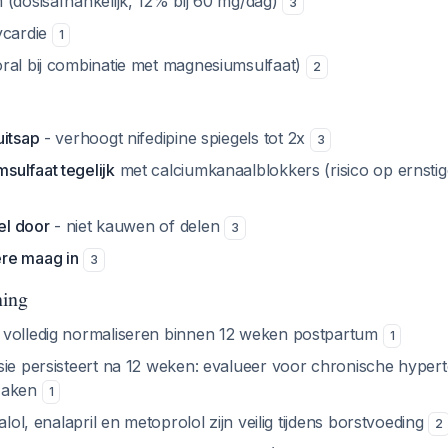
 (dosisafhankelijk, 12% bij 60 mg/dag)
3
ycardie
1
ral bij combinatie met magnesiumsulfaat)
2
uitsap
- verhoogt nifedipine spiegels tot 2x
3
ulfaat tegelijk
met calciumkanaalblokkers (risico op ernsti
eel door
- niet kauwen of delen
3
re maag in
3
ning
 volledig normaliseren binnen 12 weken postpartum
1
sie persisteert na 12 weken: evalueer voor chronische hypert
zaken
1
alol, enalapril en metoprolol zijn veilig tijdens borstvoeding
2