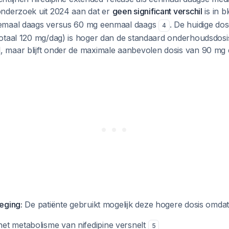
 onderzoek uit 2024 aan dat er
geen significant verschil
is in 
emaal daags versus 60 mg eenmaal daags
. De huidige do
4
otaal 120 mg/dag) is hoger dan de standaard onderhoudsdos
, maar blijft onder de maximale aanbevolen dosis van 90 mg
eging:
De patiënte gebruikt mogelijk deze hogere dosis omdat
t metabolisme van nifedipine versnelt
5