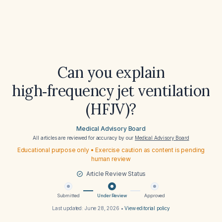
Can you explain
high‑frequency jet ventilation
(HFJV)?
Medical Advisory Board
All articles are reviewed for accuracy by our
Medical Advisory Board
Educational purpose only • Exercise caution as content is pending
human review
Article Review Status
Submitted
Under Review
Approved
Last updated:
June 28, 2026
•
View editorial policy