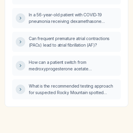
low back pain and a positive costovertebral
angle (Giordano) sign, both in the emergency
In a 56-year-old patient with COVID‑19
department and for outpatient follow‑up?
pneumonia receiving dexamethasone
(corticosteroid) and remdesivir who develops
sudden tachycardia with a saw‑tooth ECG
Can frequent premature atrial contractions
pattern, what is the appropriate management?
(PACs) lead to atrial fibrillation (AF)?
How can a patient switch from
medroxyprogesterone acetate
(Depo‑Provera) injection to a combined
estrogen‑progestin transdermal contraceptive
What is the recommended testing approach
patch?
for suspected Rocky Mountain spotted
fever?