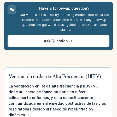
Have a follow-up question?
Our Medical A.I. is used by practicing medical doctors at top
research institutions around the world. Ask any follow up
question and get world-class guideline-backed answers
instantly.
Ask Question
Ventilación en Jet de Alta Frecuencia (HFJV)
La ventilación en jet de alta frecuencia (HFJV) NO
debe utilizarse de forma rutinaria en niños
críticamente enfermos, y está específicamente
contraindicada en enfermedad obstructiva de las vías
respiratorias debido al riesgo de hiperinflación
dinámica
.
1