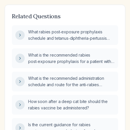
Related Questions
What rabies post‑exposure prophylaxis
schedule and tetanus‑diphtheria‑pertussis
(Tdap) vaccination are indicated after a dog
scratch?
What is the recommended rabies
post‑exposure prophylaxis for a patient with a
bite who has not previously received rabies
vaccine?
What is the recommended administration
schedule and route for the anti‑rabies
vaccine after exposure in a previously
unvaccinated individual?
How soon after a deep cat bite should the
rabies vaccine be administered?
Is the current guidance for rabies