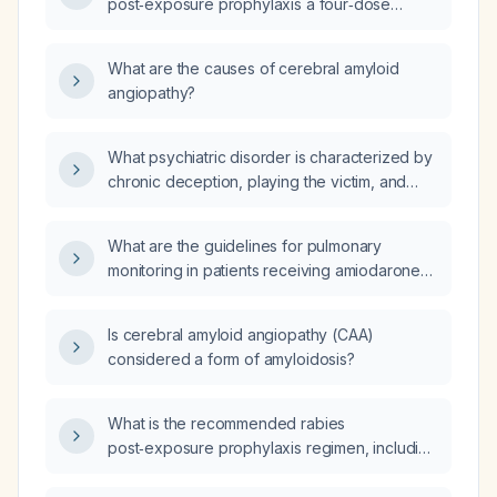
post‑exposure prophylaxis a four‑dose
series?
What are the causes of cerebral amyloid
angiopathy?
What psychiatric disorder is characterized by
chronic deception, playing the victim, and
selectively sharing information to manipulate
others?
What are the guidelines for pulmonary
monitoring in patients receiving amiodarone
therapy?
Is cerebral amyloid angiopathy (CAA)
considered a form of amyloidosis?
What is the recommended rabies
post‑exposure prophylaxis regimen, including
human rabies immune globulin (HRIG) dosing
and vaccine schedule for a patient with no