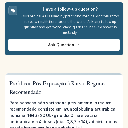
Have a follow-up question?
Our Medical A.I. is used by practicing medical doctors at top
research institutions around the world. Ask any follow up
question and get world-class guideline-backed answers
instantly.
Ask Question
Profilaxia Pós-Exposição à Raiva: Regime
Recomendado
Para pessoas não vacinadas previamente, o regime
recomendado consiste em imunoglobulina antirrábica
humana (HRIG) 20 UI/kg no dia 0 mais vacina
antirrábica em 4 doses (dias 0,3,7 e 14), administradas
por via intramuscular no deltoide.