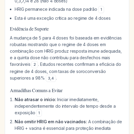
0,3,7,14 e 28 (não 4 doses)
HRIG permanece indicada na dose padrão
1
Esta é uma exceção crítica ao regime de 4 doses
Evidência de Suporte
A mudança de 5 para 4 doses foi baseada em evidências
robustas mostrando que o regime de 4 doses em
combinação com HRIG produz resposta imune adequada,
e a quinta dose não contribuiu para desfechos mais
favoráveis
. Estudos recentes confirmam a eficácia do
2
regime de 4 doses, com taxas de soroconversão
superiores a 98%
.
3
,
4
Armadilhas Comuns a Evitar
Não atrasar o início:
Iniciar imediatamente,
independentemente do intervalo de tempo desde a
exposição
1
Não omitir HRIG em não vacinados:
A combinação de
HRIG + vacina é essencial para proteção imediata