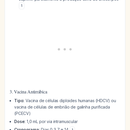
1
3. Vacina Antirrábica
Tipo:
Vacina de células diploides humanas (HDCV) ou
vacina de células de embrião de galinha purificada
(PCECV)
Dose:
1,0 mL por via intramuscular
Cronograma:
Dias 0,3,7 e 14
1