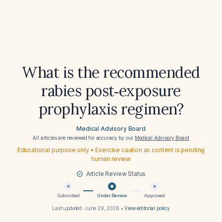
What is the recommended
rabies post‑exposure
prophylaxis regimen?
Medical Advisory Board
All articles are reviewed for accuracy by our
Medical Advisory Board
Educational purpose only • Exercise caution as content is pending
human review
Article Review Status
Submitted
Under Review
Approved
Last updated:
June 29, 2026
•
View editorial policy