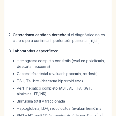
Cateterismo cardíaco derecho
si el diagnóstico no es
claro o para confirmar hipertensión pulmonar
11
,
12
Laboratorios específicos:
Hemograma completo con frotis (evaluar policitemia,
descartar leucemia)
Gasometría arterial (evaluar hipoxemia, acidosis)
TSH, T4 libre (descartar hipotiroidismo)
Perfil hepático completo (AST, ALT, FA, GGT,
albúmina, TP/INR)
Bilirrubina total y fraccionada
Haptoglobina, LDH, reticulocitos (evaluar hemólisis)
BNP o NT-proBNP (marcador de falla cardíaca)
7