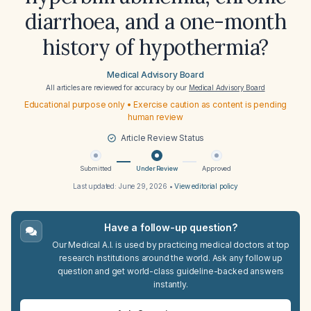
diarrhoea, and a one-month
history of hypothermia?
Medical Advisory Board
All articles are reviewed for accuracy by our
Medical Advisory Board
Educational purpose only • Exercise caution as content is pending
human review
Article Review Status
Submitted
Under Review
Approved
Last updated:
June 29, 2026
•
View editorial policy
Have a follow-up question?
Our Medical A.I. is used by practicing medical doctors at top
research institutions around the world. Ask any follow up
question and get world-class guideline-backed answers
instantly.