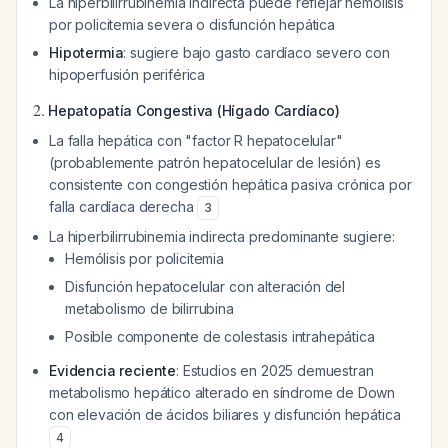
La hiperbilirrubinemia indirecta puede reflejar hemólisis
por policitemia severa o disfunción hepática
Hipotermia
: sugiere bajo gasto cardíaco severo con
hipoperfusión periférica
2.
Hepatopatía Congestiva (Hígado Cardíaco)
La falla hepática con "factor R hepatocelular"
(probablemente patrón hepatocelular de lesión) es
consistente con congestión hepática pasiva crónica por
falla cardíaca derecha
3
La hiperbilirrubinemia indirecta predominante sugiere:
Hemólisis por policitemia
Disfunción hepatocelular con alteración del
metabolismo de bilirrubina
Posible componente de colestasis intrahepática
Evidencia reciente
: Estudios en 2025 demuestran
metabolismo hepático alterado en síndrome de Down
con elevación de ácidos biliares y disfunción hepática
4