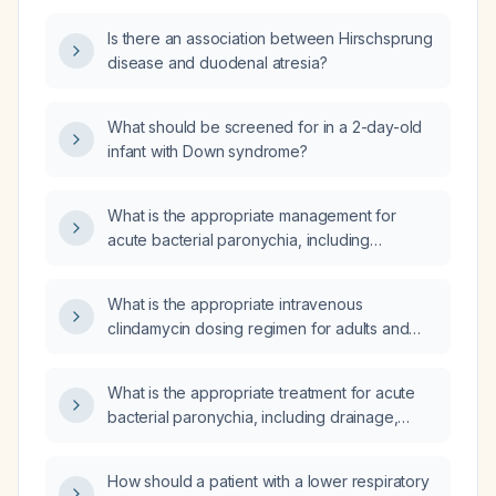
hepatosplenomegaly, and a murmur?
Is there an association between Hirschsprung
disease and duodenal atresia?
What should be screened for in a 2-day-old
infant with Down syndrome?
What is the appropriate management for
acute bacterial paronychia, including
antibiotic therapy, tetanus‑diphtheria booster,
and partial nail avulsion with chemical
What is the appropriate intravenous
matricectomy?
clindamycin dosing regimen for adults and
pediatric patients?
What is the appropriate treatment for acute
bacterial paronychia, including drainage,
indications for antibiotics, tetanus prophylaxis,
and management of recurrent nail
How should a patient with a lower respiratory
involvement?