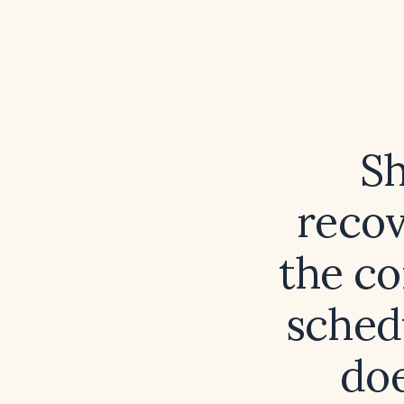
Sh
recov
the co
schedu
doe