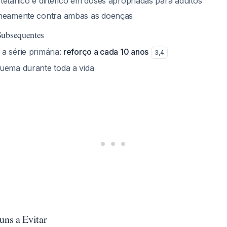
tetânico e diftérico em doses apropriadas para adultos
aneamente contra ambas as doenças
Subsequentes
a série primária:
reforço a cada 10 anos
3
,
4
uema durante toda a vida
ns a Evitar