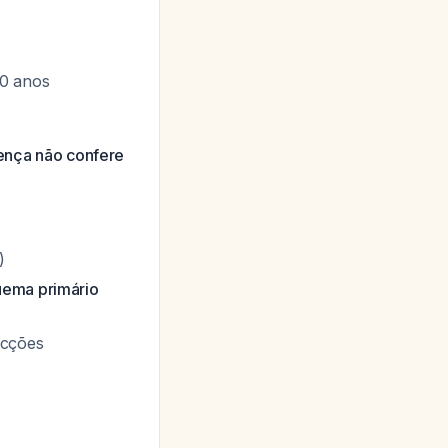
80 anos
oença não confere
)
ema primário
ecções