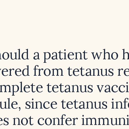
ould a patient who 
ered from tetanus r
mplete tetanus vacc
le, since tetanus in
s not confer immun