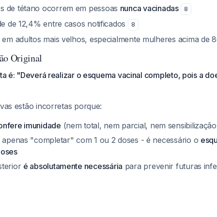
s de tétano ocorrem em pessoas
nunca vacinadas
8
ade de 12,4% entre casos notificados
8
a em adultos mais velhos, especialmente mulheres acima de 
ão Original
eta é: "Deverá realizar o esquema vacinal completo, pois a d
ivas estão incorretas porque:
onfere imunidade
(nem total, nem parcial, nem sensibilização
e apenas "completar" com 1 ou 2 doses - é necessário o
esqu
doses
sterior
é absolutamente necessária
para prevenir futuras inf