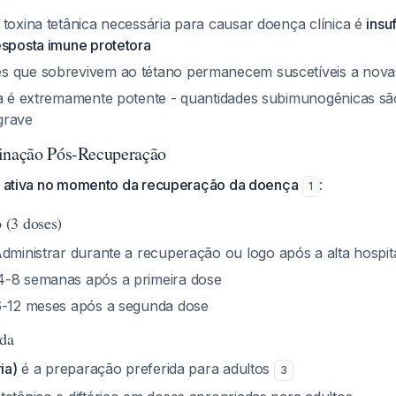
 toxina tetânica necessária para causar doença clínica é
insu
esposta imune protetora
s que sobrevivem ao tétano permanecem suscetíveis a nova
ca é extremamente potente - quantidades subimunogênicas são
grave
cinação Pós-Recuperação
ão ativa no momento da recuperação da doença
:
1
(3 doses)
Administrar durante a recuperação ou logo após a alta hospit
 4-8 semanas após a primeira dose
6-12 meses após a segunda dose
da
ia)
é a preparação preferida para adultos
3