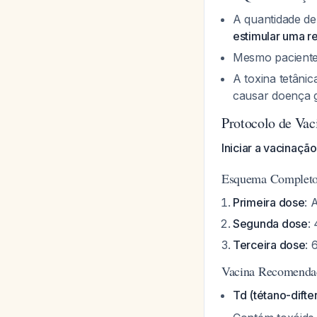
A quantidade de
estimular uma r
Mesmo paciente
A toxina tetâni
causar doença 
Protocolo de Va
Iniciar a vacinaç
Esquema Completo 
Primeira dose
: 
Segunda dose
:
Terceira dose
: 
Vacina Recomenda
Td (tétano-difter