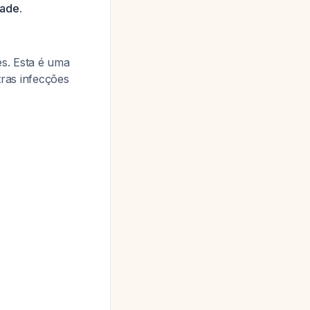
dade.
es. Esta é uma
tras infecções