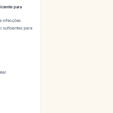
ficiente para
s infecções
 suficientes para
alar