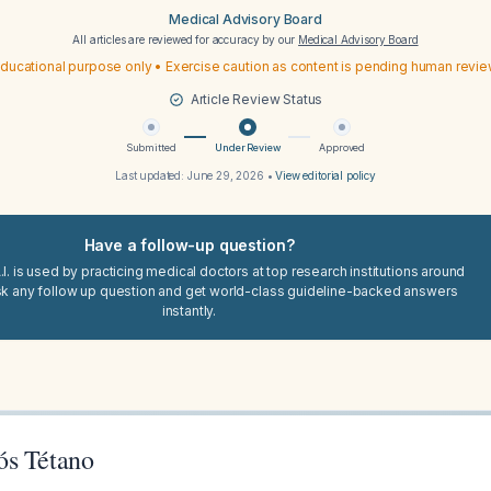
Medical Advisory Board
All articles are reviewed for accuracy by our
Medical Advisory Board
ducational purpose only • Exercise caution as content is pending human revi
Article Review Status
Submitted
Under Review
Approved
Last updated:
June 29, 2026
•
View editorial policy
Have a follow-up question?
I. is used by practicing medical doctors at top research institutions around
sk any follow up question and get world-class guideline-backed answers
instantly.
ós Tétano