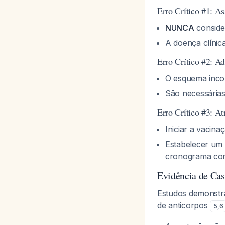
Erro Crítico #1: A
NUNCA
consider
A doença clínica
Erro Crítico #2: 
O esquema incom
São necessária
Erro Crítico #3: At
Iniciar a vacin
Estabelecer um 
cronograma cor
Evidência de Ca
Estudos demonstr
de anticorpos
5
,
6