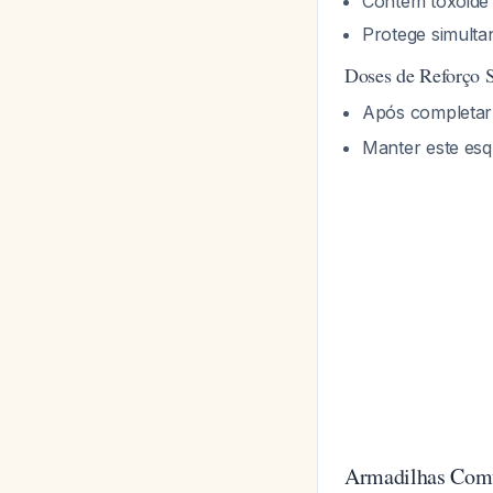
Contém toxóide 
Protege simult
Doses de Reforço 
Após completar 
Manter este esq
Armadilhas Comu