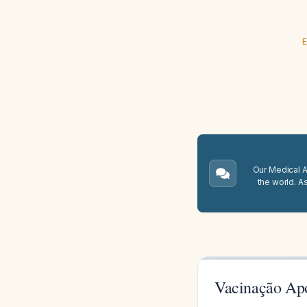
E
Our Medical A.
the world. A
Vacinação Ap