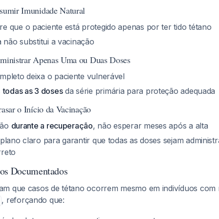
ssumir Imunidade Natural
e que o paciente está protegido apenas por ter tido tétano
 não substitui a vacinação
Administrar Apenas Uma ou Duas Doses
pleto deixa o paciente vulnerável
s
todas as 3 doses
da série primária para proteção adequada
rasar o Início da Vacinação
ação
durante a recuperação
, não esperar meses após a alta
plano claro para garantir que todas as doses sejam administ
reto
sos Documentados
am que casos de tétano ocorrem mesmo em indivíduos com ní
, reforçando que: