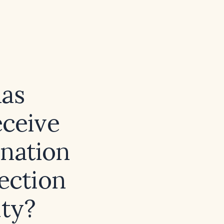
has
eceive
ination
fection
ity?