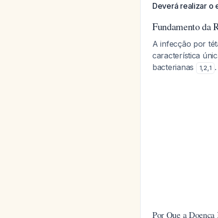
Deverá realizar o
Fundamento da 
A infecção por té
característica úni
bacterianas
.
1
,
2
,
1
Por Que a Doença 