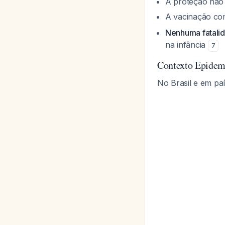
A proteção não
A vacinação com
Nenhuma fatalid
na infância
7
Contexto Epidem
No Brasil e em pa