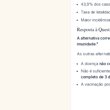
43,9% dos caso
Taxa de letalid
Maior incidênci
Resposta à Quest
A alternativa corr
imunidade."
As outras alternat
A doença
não c
Não é suficient
completo de 3 
A vacinação po