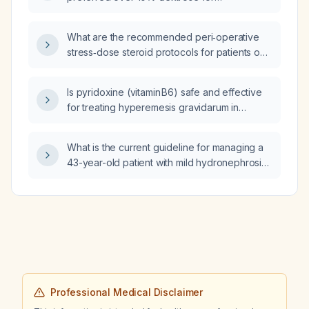
insulin‑glucose therapy?
What are the recommended peri‑operative
stress‑dose steroid protocols for patients on
chronic glucocorticoid therapy or with adrenal
insufficiency?
Is pyridoxine (vitamin B6) safe and effective
for treating hyperemesis gravidarum in
pregnancy, and what is the recommended
dosing?
What is the current guideline for managing a
43-year-old patient with mild hydronephrosis
due to a 2 mm ureterovesical junction stone
and a urinary tract infection with leukocytosis?
Professional Medical Disclaimer