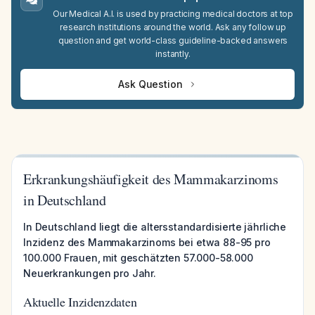
Our Medical A.I. is used by practicing medical doctors at top
research institutions around the world. Ask any follow up
question and get world-class guideline-backed answers
instantly.
Ask Question
Erkrankungshäufigkeit des Mammakarzinoms
in Deutschland
In Deutschland liegt die altersstandardisierte jährliche
Inzidenz des Mammakarzinoms bei etwa 88-95 pro
100.000 Frauen, mit geschätzten 57.000-58.000
Neuerkrankungen pro Jahr.
Aktuelle Inzidenzdaten