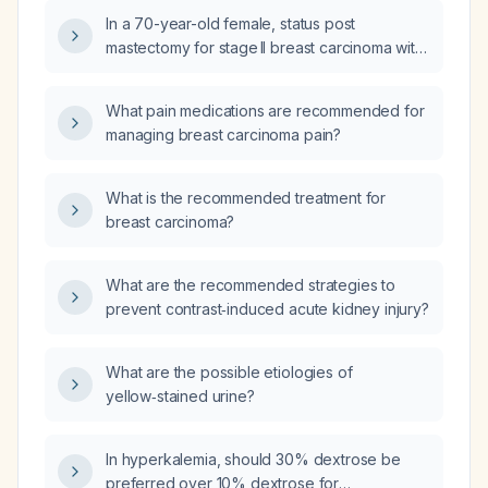
In a 70-year-old female, status post
mastectomy for stage II breast carcinoma with
a body mass index of 21.8 and calculated
needs of 1200 kcal and 44 g protein per day,
What pain medications are recommended for
what initial caloric and protein amounts should
managing breast carcinoma pain?
be started to prevent refeeding syndrome,
and over how many days should the full
requirements be achieved?
What is the recommended treatment for
breast carcinoma?
What are the recommended strategies to
prevent contrast‑induced acute kidney injury?
What are the possible etiologies of
yellow‑stained urine?
In hyperkalemia, should 30% dextrose be
preferred over 10% dextrose for