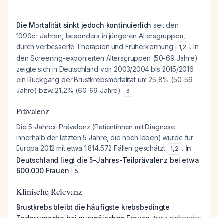
Die Mortalität sinkt jedoch kontinuierlich
seit den
1990er Jahren, besonders in jüngeren Altersgruppen,
durch verbesserte Therapien und Früherkennung
. In
1
,
2
den Screening-exponierten Altersgruppen (50-69 Jahre)
zeigte sich in Deutschland von 2003/2004 bis 2015/2016
ein Rückgang der Brustkrebsmortalität um 25,8% (50-59
Jahre) bzw. 21,2% (60-69 Jahre)
.
6
Prävalenz
Die 5-Jahres-Prävalenz (Patientinnen mit Diagnose
innerhalb der letzten 5 Jahre, die noch leben) wurde für
Europa 2012 mit etwa 1.814.572 Fällen geschätzt
.
In
1
,
2
Deutschland liegt die 5-Jahres-Teilprävalenz bei etwa
600.000 Frauen
.
5
Klinische Relevanz
Brustkrebs bleibt die häufigste krebsbedingte
Todesursache bei europäischen Frauen
, trotz sinkender