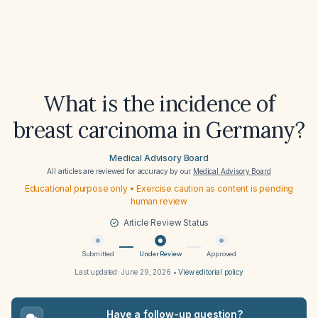
What is the incidence of
breast carcinoma in Germany?
Medical Advisory Board
All articles are reviewed for accuracy by our
Medical Advisory Board
Educational purpose only • Exercise caution as content is pending
human review
Article Review Status
Submitted
Under Review
Approved
Last updated:
June 29, 2026
•
View editorial policy
Have a follow-up question?