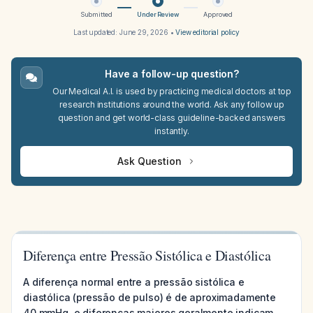
Submitted
Under Review
Approved
Last updated:
June 29, 2026
•
View editorial policy
Have a follow-up question?
Our Medical A.I. is used by practicing medical doctors at top
research institutions around the world. Ask any follow up
question and get world-class guideline-backed answers
instantly.
Ask Question
Diferença entre Pressão Sistólica e Diastólica
A diferença normal entre a pressão sistólica e
diastólica (pressão de pulso) é de aproximadamente
40 mmHg, e diferenças maiores geralmente indicam