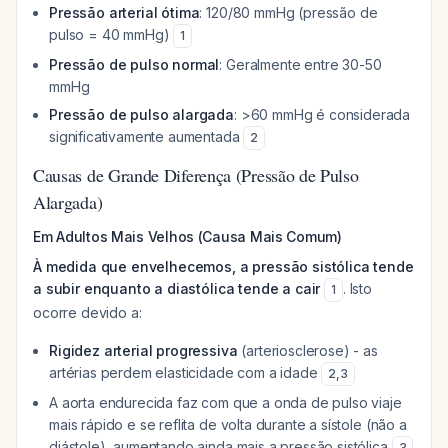
Pressão arterial ótima
: 120/80 mmHg (pressão de
pulso = 40 mmHg)
1
Pressão de pulso normal
: Geralmente entre 30-50
mmHg
Pressão de pulso alargada
: >60 mmHg é considerada
significativamente aumentada
2
Causas de Grande Diferença (Pressão de Pulso
Alargada)
Em Adultos Mais Velhos (Causa Mais Comum)
À medida que envelhecemos, a pressão sistólica tende
a subir enquanto a diastólica tende a cair
. Isto
1
ocorre devido a:
Rigidez arterial progressiva
(arteriosclerose) - as
artérias perdem elasticidade com a idade
2
,
3
A aorta endurecida faz com que a onda de pulso viaje
mais rápido e se reflita de volta durante a sístole (não a
diástole), aumentando ainda mais a pressão sistólica
3