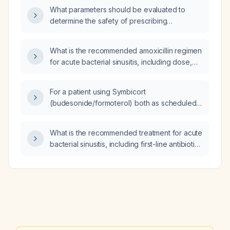
What parameters should be evaluated to
determine the safety of prescribing
metoprolol (beta‑blocker) 100 mg twice daily?
What is the recommended amoxicillin regimen
for acute bacterial sinusitis, including dose,
duration, and alternatives for patients with
penicillin allergy?
For a patient using Symbicort
(budesonide/formoterol) both as scheduled
twice‑daily (BID) and as needed (PRN), what
is the maximum number of inhalations allowed
What is the recommended treatment for acute
per 24‑hour period?
bacterial sinusitis, including first-line antibiotic
choice and alternatives for penicillin-allergic
patients?