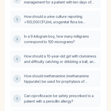
management for a patient with ten days of
diarrhea and fever?
How should a urine culture reporting
>100,000 CFU/mL urogenital flora be
interpreted and managed?
In a 9‑kilogram boy, how many milligrams
correspond to 100 micrograms?
How should a 10-year-old girl with clumsiness
and difficulty catching or dribbling a ball, and
a normal neurological examination, be
evaluated and managed?
How should methenamine (methenamine
hippurate) be used for prophylaxis of
recurrent uncomplicated urinary tract
infection, including dosing, required acidic
Can ciprofloxacin be safely prescribed to a
urine, renal function criteria, and duration?
patient with a penicillin allergy?