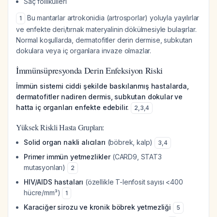
Saç follikülleri
Bu mantarlar artrokonidia (artrosporlar) yoluyla yayılırlar
1
ve enfekte deri/tırnak materyalinin dökülmesiyle bulaşırlar.
Normal koşullarda, dermatofitler derin dermise, subkutan
dokulara veya iç organlara invaze olmazlar.
İmmünsüpresyonda Derin Enfeksiyon Riski
İmmün sistemi ciddi şekilde baskılanmış hastalarda,
dermatofitler nadiren dermis, subkutan dokular ve
hatta iç organları enfekte edebilir.
2
,
3
,
4
Yüksek Riskli Hasta Grupları:
Solid organ nakli alıcıları
(böbrek, kalp)
3
,
4
Primer immün yetmezlikler
(CARD9, STAT3
mutasyonları)
2
HIV/AIDS hastaları
(özellikle T-lenfosit sayısı <400
hücre/mm³)
1
Karaciğer sirozu ve kronik böbrek yetmezliği
5