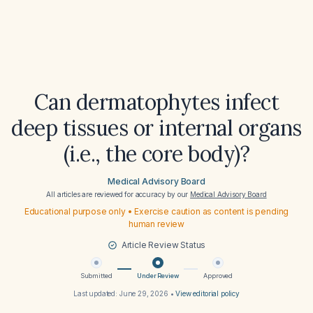
Can dermatophytes infect
deep tissues or internal organs
(i.e., the core body)?
Medical Advisory Board
All articles are reviewed for accuracy by our
Medical Advisory Board
Educational purpose only • Exercise caution as content is pending
human review
Article Review Status
Submitted
Under Review
Approved
Last updated:
June 29, 2026
•
View editorial policy