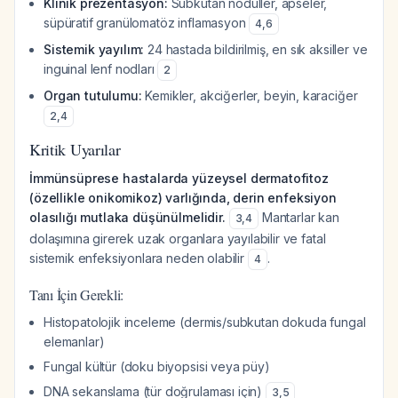
Klinik prezentasyon:
Subkutan nodüller, apseler,
süpüratif granülomatöz inflamasyon
4
,
6
Sistemik yayılım:
24 hastada bildirilmiş, en sık aksiller ve
inguinal lenf nodları
2
Organ tutulumu:
Kemikler, akciğerler, beyin, karaciğer
2
,
4
Kritik Uyarılar
İmmünsüprese hastalarda yüzeysel dermatofitoz
(özellikle onikomikoz) varlığında, derin enfeksiyon
olasılığı mutlaka düşünülmelidir.
Mantarlar kan
3
,
4
dolaşımına girerek uzak organlara yayılabilir ve fatal
sistemik enfeksiyonlara neden olabilir
.
4
Tanı İçin Gerekli:
Histopatolojik inceleme (dermis/subkutan dokuda fungal
elemanlar)
Fungal kültür (doku biyopsisi veya püy)
DNA sekanslama (tür doğrulaması için)
3
,
5