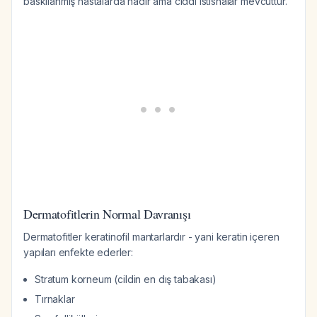
baskılanmış hastalarda nadir ama ciddi istisnalar mevcuttur.
Dermatofitlerin Normal Davranışı
Dermatofitler keratinofil mantarlardır - yani keratin içeren
yapıları enfekte ederler:
Stratum korneum (cildin en dış tabakası)
Tırnaklar