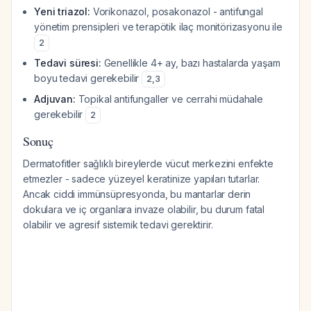
Yeni triazol:
Vorikonazol, posakonazol - antifungal
yönetim prensipleri ve terapötik ilaç monitörizasyonu ile
2
Tedavi süresi:
Genellikle 4+ ay, bazı hastalarda yaşam
boyu tedavi gerekebilir
2
,
3
Adjuvan:
Topikal antifungaller ve cerrahi müdahale
gerekebilir
2
Sonuç
Dermatofitler sağlıklı bireylerde vücut merkezini enfekte
etmezler - sadece yüzeyel keratinize yapıları tutarlar.
Ancak ciddi immünsüpresyonda, bu mantarlar derin
dokulara ve iç organlara invaze olabilir, bu durum fatal
olabilir ve agresif sistemik tedavi gerektirir.