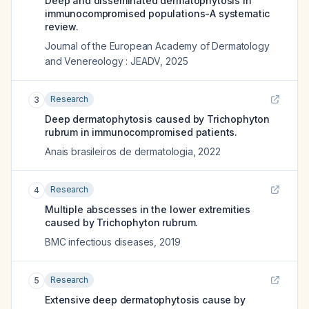
Deep and disseminated dermatophytosis in
immunocompromised populations-A systematic
review.
Journal of the European Academy of Dermatology
and Venereology : JEADV
,
2025
Research
3
Deep dermatophytosis caused by Trichophyton
rubrum in immunocompromised patients.
Anais brasileiros de dermatologia
,
2022
Research
4
Multiple abscesses in the lower extremities
caused by Trichophyton rubrum.
BMC infectious diseases
,
2019
Research
5
Extensive deep dermatophytosis cause by