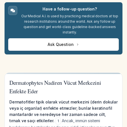
Have a follow-up question?
Our Medical A.I. is used by practicing medical doctors at top
research institutions around the world. Ask any follow up
question and get world-class guideline-backed answers
instantly.
Ask Question
Dermatophytes Nadiren Vücut Merkezini
Enfekte Eder
Dermatofitler tipik olarak vücut merkezini (derin dokular
veya iç organlar) enfekte etmezler; bunlar keratinofil
mantarlardır ve neredeyse her zaman sadece cilt,
tırnak ve saçı etkilerler.
Ancak, immün sistemi
1