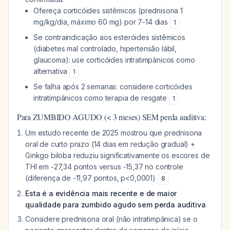
Ofereça corticóides sistêmicos (prednisona 1
mg/kg/dia, máximo 60 mg) por 7-14 dias
1
Se contraindicação aos esteróides sistêmicos
(diabetes mal controlado, hipertensão lábil,
glaucoma): use corticóides intratimpânicos como
alternativa
1
Se falha após 2 semanas: considere corticóides
intratimpânicos como terapia de resgate
1
Para ZUMBIDO AGUDO (< 3 meses) SEM perda auditiva:
Um estudo recente de 2025 mostrou que prednisona
oral de curto prazo (14 dias em redução gradual) +
Ginkgo biloba reduziu significativamente os escores de
THI em -27,34 pontos versus -15,37 no controle
(diferença de -11,97 pontos, p<0,0001)
8
Esta é a evidência mais recente e de maior
qualidade para zumbido agudo sem perda auditiva
Considere prednisona oral (não intratimpânica) se o