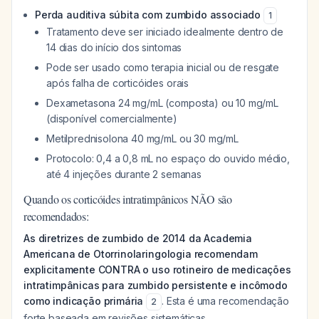
Perda auditiva súbita com zumbido associado
1
Tratamento deve ser iniciado idealmente dentro de
14 dias do início dos sintomas
Pode ser usado como terapia inicial ou de resgate
após falha de corticóides orais
Dexametasona 24 mg/mL (composta) ou 10 mg/mL
(disponível comercialmente)
Metilprednisolona 40 mg/mL ou 30 mg/mL
Protocolo: 0,4 a 0,8 mL no espaço do ouvido médio,
até 4 injeções durante 2 semanas
Quando os corticóides intratimpânicos NÃO são
recomendados:
As diretrizes de zumbido de 2014 da Academia
Americana de Otorrinolaringologia recomendam
explicitamente CONTRA o uso rotineiro de medicações
intratimpânicas para zumbido persistente e incômodo
como indicação primária
. Esta é uma recomendação
2
forte baseada em revisões sistemáticas.