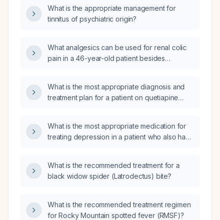
What is the appropriate management for
tinnitus of psychiatric origin?
What analgesics can be used for renal colic
pain in a 46-year-old patient besides
ketorolac (Toradol) and morphine?
What is the most appropriate diagnosis and
treatment plan for a patient on quetiapine
(Seroquel) 400 mg, vilazodone 20 mg,
naltrexone 50 mg, and hydroxyzine 50 mg
What is the most appropriate medication for
who presents with depressive symptoms,
treating depression in a patient who also has
intermittent manic features, paranoid
an eating disorder?
delusions, a history of suicide attempts,
alcohol and nicotine use disorders, and
What is the recommended treatment for a
impaired insight?
black widow spider (Latrodectus) bite?
What is the recommended treatment regimen
for Rocky Mountain spotted fever (RMSF)?