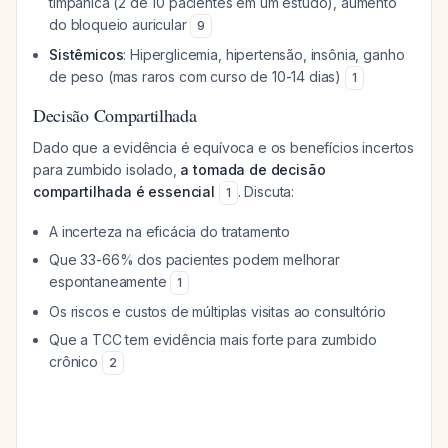
timpânica (2 de 10 pacientes em um estudo), aumento
do bloqueio auricular
9
Sistêmicos
: Hiperglicemia, hipertensão, insônia, ganho
de peso (mas raros com curso de 10-14 dias)
1
Decisão Compartilhada
Dado que a evidência é equívoca e os benefícios incertos
para zumbido isolado,
a tomada de decisão
compartilhada é essencial
. Discuta:
1
A incerteza na eficácia do tratamento
Que 33-66% dos pacientes podem melhorar
espontaneamente
1
Os riscos e custos de múltiplas visitas ao consultório
Que a TCC tem evidência mais forte para zumbido
crônico
2