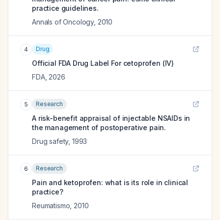
practice guidelines.
Annals of Oncology
,
2010
Drug
4
Official FDA Drug Label For
cetoprofen (IV)
FDA
,
2026
Research
5
A risk-benefit appraisal of injectable NSAIDs in
the management of postoperative pain.
Drug safety
,
1993
Research
6
Pain and ketoprofen: what is its role in clinical
practice?
Reumatismo
,
2010