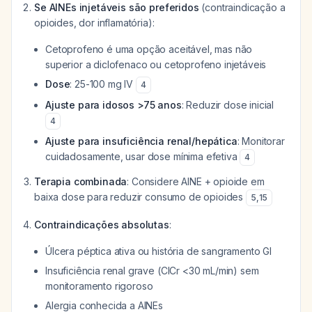
Se AINEs injetáveis são preferidos
(contraindicação a
opioides, dor inflamatória):
Cetoprofeno é uma opção aceitável, mas não
superior a diclofenaco ou cetoprofeno injetáveis
Dose
: 25-100 mg IV
4
Ajuste para idosos >75 anos
: Reduzir dose inicial
4
Ajuste para insuficiência renal/hepática
: Monitorar
cuidadosamente, usar dose mínima efetiva
4
Terapia combinada
: Considere AINE + opioide em
baixa dose para reduzir consumo de opioides
5
,
15
Contraindicações absolutas
:
Úlcera péptica ativa ou história de sangramento GI
Insuficiência renal grave (ClCr <30 mL/min) sem
monitoramento rigoroso
Alergia conhecida a AINEs