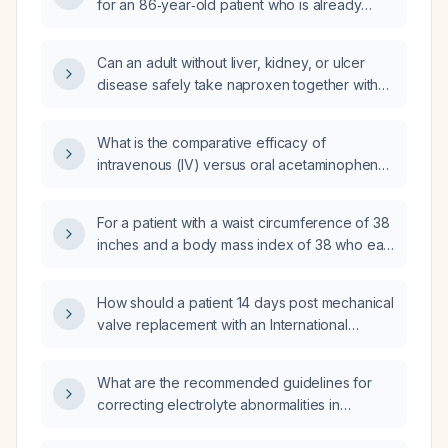
for an 86‑year‑old patient who is already
taking acetaminophen near the maximum daily
dose (~3000 mg)?
Can an adult without liver, kidney, or ulcer
disease safely take naproxen together with
Tylenol (acetaminophen)?
What is the comparative efficacy of
intravenous (IV) versus oral acetaminophen
(paracetamol)?
For a patient with a waist circumference of 38
inches and a body mass index of 38 who eats
poorly and exercises little, which of the
following factors—occupation, diet,
How should a patient 14 days post mechanical
education, or stress—will most reduce his risk
valve replacement with an International
of developing hypertension?
Normalized Ratio of 8.5 and no bleeding be
managed when oral vitamin K tablets are
What are the recommended guidelines for
unavailable?
correcting electrolyte abnormalities in
pediatric patients?