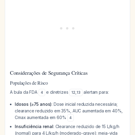
Considerações de Segurança Críticas
Populações de Risco
A bula da FDA
e diretrizes
alertam para:
4
12
,
13
Idosos (≥75 anos)
: Dose inicial reduzida necessária;
clearance reduzido em 35%, AUC aumentada em 40%,
Cmax aumentada em 60%
4
Insuficiência renal
: Clearance reduzido de 15 L/kg/h
(normal) para 4 L/kg/h (moderado-grave); meia-vida