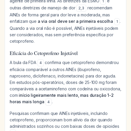
agente de primeira linha. As diretrizes da ESMO
e
1
outras diretrizes de manejo de dor
recomendam
2
,
3
AINEs de forma geral para dor leve a moderada, mas
enfatizam que
a via oral deve ser a primeira escolha
.
1
Quando a via oral não é possível, AINEs injetáveis podem
ser considerados, mas sem preferência específica por
cetoprofeno.
Eficácia do Cetoprofeno Injetável
A bula da FDA
confirma que cetoprofeno demonstrou
4
eficácia comparável a outros AINEs (ibuprofeno,
naproxeno, diclofenaco, indometacina) para dor aguda.
Em estudos pós-operatórios, doses de 25-100 mg foram
comparáveis a acetaminofeno com codeína ou oxicodona,
com
início ligeiramente mais lento, mas duração 1-2
horas mais longa
.
4
Pesquisas confirmam que AINEs injetáveis, incluindo
cetoprofeno, proporcionam bom alívio da dor quando
administrados sozinhos ou com baixas doses de opioides