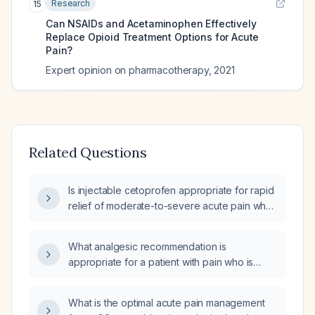
Research
15
Can NSAIDs and Acetaminophen Effectively
Replace Opioid Treatment Options for Acute
Pain?
Expert opinion on pharmacotherapy
,
2021
Related Questions
Is injectable cetoprofen appropriate for rapid
relief of moderate-to-severe acute pain when
oral NSAIDs cannot be tolerated?
What analgesic recommendation is
appropriate for a patient with pain who is
allergic to NSAIDs, has an ineffective
response to acetaminophen (paracetamol),
What is the optimal acute pain management
and a history of alcohol abuse?