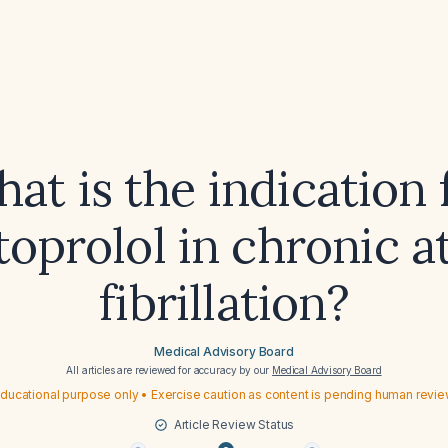
at is the indication 
oprolol in chronic at
fibrillation?
Medical Advisory Board
All articles are reviewed for accuracy by our
Medical Advisory Board
ducational purpose only • Exercise caution as content is pending human revi
Article Review Status