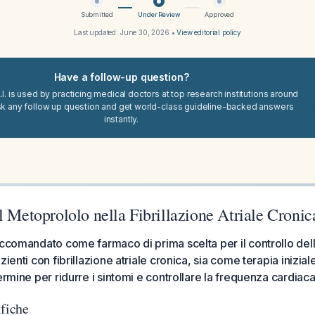
Submitted
Under Review
Approved
Last updated:
June 30, 2026
•
View editorial policy
Have a follow-up question?
I. is used by practicing medical doctors at top research institutions around
sk any follow up question and get world-class guideline-backed answers
instantly.
l Metoprololo nella Fibrillazione Atriale Cronic
accomandato come farmaco di prima scelta per il controllo del
zienti con fibrillazione atriale cronica, sia come terapia inizi
ermine per ridurre i sintomi e controllare la frequenza cardiaca
ifiche