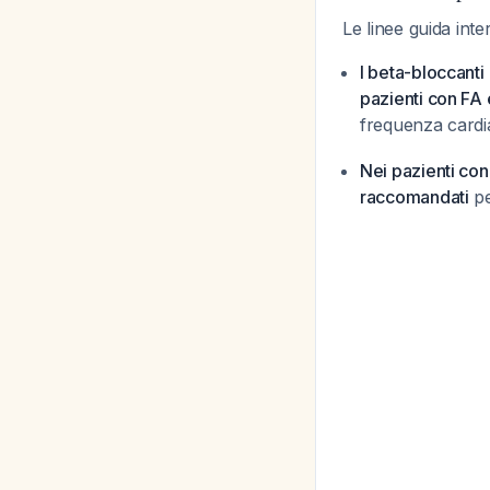
Le linee guida int
I beta-bloccanti
pazienti con FA 
frequenza cardia
Nei pazienti con
raccomandati
pe