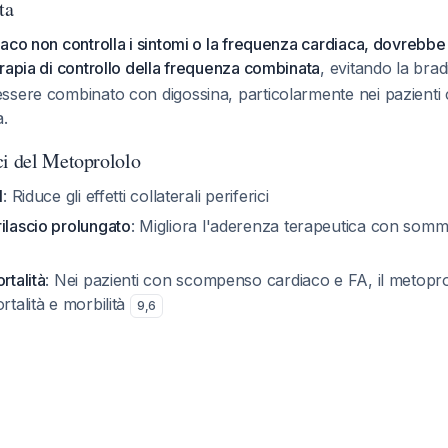
ta
aco non controlla i sintomi o la frequenza cardiaca, dovrebbe
rapia di controllo della frequenza combinata
, evitando la bra
ssere combinato con digossina, particolarmente nei pazienti
a.
ci del Metoprololo
1
: Riduce gli effetti collaterali periferici
ilascio prolungato
: Migliora l'aderenza terapeutica con somm
rtalità
: Nei pazienti con scompenso cardiaco e FA, il metopro
rtalità e morbilità
9
,
6