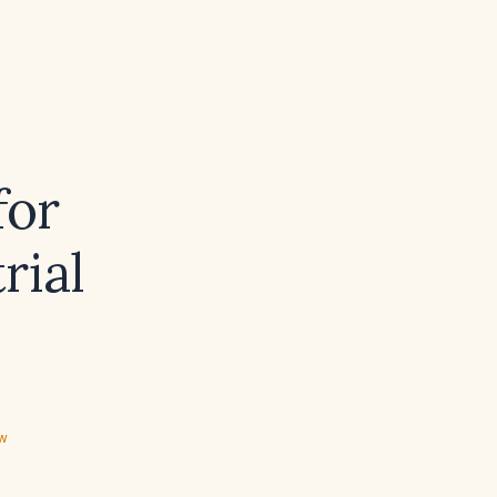
for
rial
ew