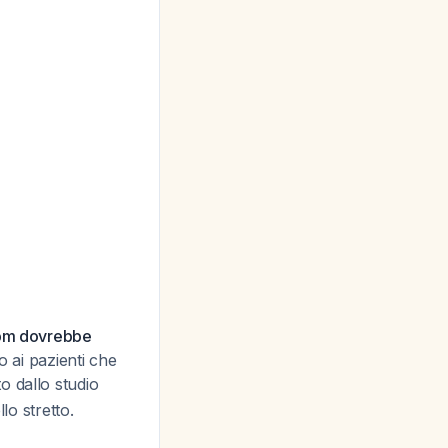
 bpm dovrebbe
o ai pazienti che
o dallo studio
lo stretto.