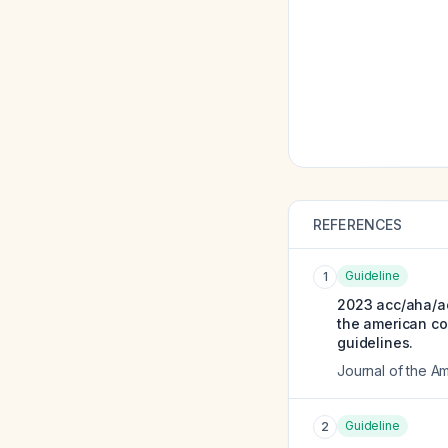
REFERENCES
Guideline
1
2023 acc/aha/acc
the american col
guidelines.
Journal of the A
Guideline
2