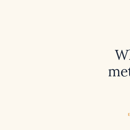
Wh
met
E