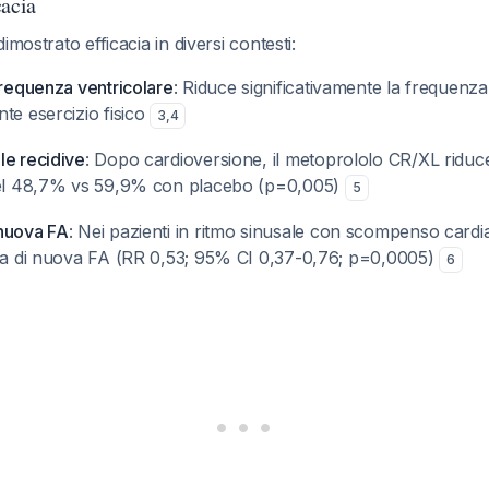
cacia
imostrato efficacia in diversi contesti:
frequenza ventricolare
: Riduce significativamente la frequenza
te esercizio fisico
3
,
4
le recidive
: Dopo cardioversione, il metoprololo CR/XL riduce i
del 48,7% vs 59,9% con placebo (p=0,005)
5
nuova FA
: Nei pazienti in ritmo sinusale con scompenso cardi
nza di nuova FA (RR 0,53; 95% CI 0,37-0,76; p=0,0005)
6