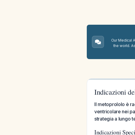
Our Medical A.
the world. A
Indicazioni de
Il metoprololo è r
ventricolare nei pa
strategia a lungo t
Indicazioni Spec