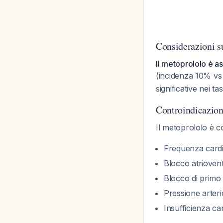
Considerazioni s
Il metoprololo è as
(incidenza 10% v
significative nei t
Controindicazion
Il metoprololo è c
Frequenza card
Blocco atrioven
Blocco di primo 
Pressione arter
Insufficienza ca