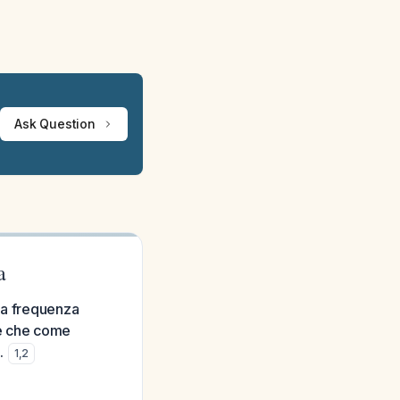
Ask Question
a
la frequenza
ale che come
.
1
,
2