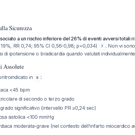
ulla Sicurezza
sociato a un rischio inferiore del 26% di eventi avversi totali r
s 19%, RR 0,74; 95% CI 0,56-0,98; p=0,034)
. Non vi sono
7
assi di ipotensione o bradicardia quando valutati individualmente
i Assolute
ontroindicato in
:
8
iaca <45 bpm
tricolare di secondo o terzo grado
grado significativo (intervallo PR ≥0,24 sec)
iosa sistolica <100 mmHg
rdiaca moderata-grave (nel contesto dell'infarto miocardico a