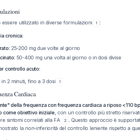
ulazioni
 essere utilizzato in diverse formulazioni
:
1
ia cronica:
rato
: 25-200 mg due volte al giorno
cinato
: 50-400 mg una volta al giorno o in dosi divise
r controllo acuto:
 in 2 minuti, fino a 3 dosi
1
quenza Cardiaca
iente" della frequenza con frequenza cardiaca a riposo <110
 come obiettivo iniziale
, con un controllo più stretto riservat
e sintomi correlati alla FA
. Questo approccio è supportat
2
strato la non-inferiorità del controllo leniente rispetto a quel