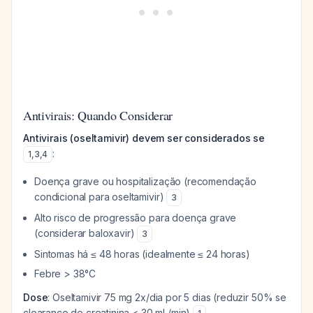
Antivirais: Quando Considerar
Antivirais (oseltamivir) devem ser considerados se
:
1
,
3
,
4
Doença grave ou hospitalização (recomendação
condicional para oseltamivir)
3
Alto risco de progressão para doença grave
(considerar baloxavir)
3
Sintomas há ≤ 48 horas (idealmente ≤ 24 horas)
Febre > 38°C
Dose
: Oseltamivir 75 mg 2x/dia por 5 dias (reduzir 50% se
clearance de creatinina < 30 mL/min)