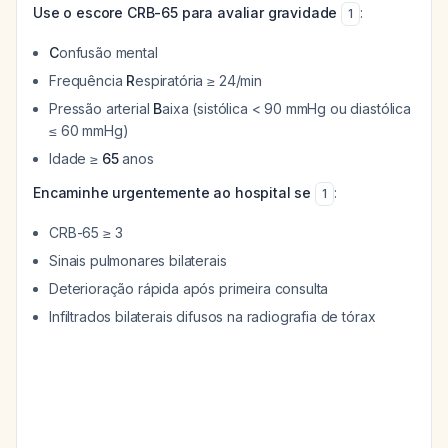
Use o escore CRB-65 para avaliar gravidade
:
1
C
onfusão mental
Frequência
R
espiratória ≥ 24/min
Pressão arterial
B
aixa (sistólica < 90 mmHg ou diastólica
≤ 60 mmHg)
Idade ≥
65
anos
Encaminhe urgentemente ao hospital se
:
1
CRB-65 ≥ 3
Sinais pulmonares bilaterais
Deterioração rápida após primeira consulta
Infiltrados bilaterais difusos na radiografia de tórax