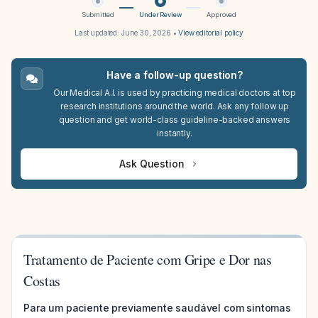
Submitted
Under Review
Approved
Last updated:
June 30, 2026
•
View editorial policy
Have a follow-up question?
Our Medical A.I. is used by practicing medical doctors at top
research institutions around the world. Ask any follow up
question and get world-class guideline-backed answers
instantly.
Ask Question
Tratamento de Paciente com Gripe e Dor nas
Costas
Para um paciente previamente saudável com sintomas