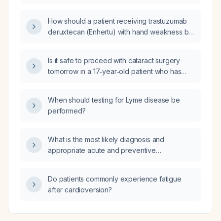
sclerosing panencephalitis and rise again
when symptoms appear?
How should a patient receiving trastuzumab
deruxtecan (Enhertu) with hand weakness be
triaged?
Is it safe to proceed with cataract surgery
tomorrow in a 17‑year‑old patient who has
persistent leukopenia (white blood cell count
3.0 ×10⁹/L) and mild neutropenia (absolute
When should testing for Lyme disease be
neutrophil count ≈1100 cells/µL) after a recent
performed?
upper respiratory infection?
What is the most likely diagnosis and
appropriate acute and preventive
management for a male patient experiencing
biweekly headaches with a visual aura in the
Do patients commonly experience fatigue
contralateral eye accompanied by a spasm,
after cardioversion?
bilateral throbbing temple pain, and
photophobia?