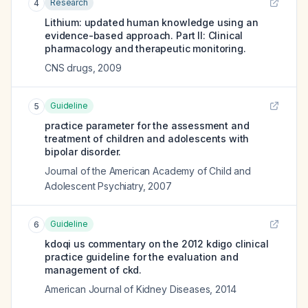
Research
4
Lithium: updated human knowledge using an
evidence-based approach. Part II: Clinical
pharmacology and therapeutic monitoring.
CNS drugs
,
2009
Guideline
5
practice parameter for the assessment and
treatment of children and adolescents with
bipolar disorder.
Journal of the American Academy of Child and
Adolescent Psychiatry
,
2007
Guideline
6
kdoqi us commentary on the 2012 kdigo clinical
practice guideline for the evaluation and
management of ckd.
American Journal of Kidney Diseases
,
2014