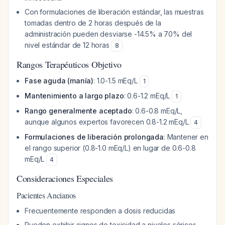
Con formulaciones de liberación estándar, las muestras
tomadas dentro de 2 horas después de la
administración pueden desviarse -14.5% a 70% del
nivel estándar de 12 horas
8
Rangos Terapéuticos Objetivo
Fase aguda (manía)
: 1.0-1.5 mEq/L
1
Mantenimiento a largo plazo
: 0.6-1.2 mEq/L
1
Rango generalmente aceptado
: 0.6-0.8 mEq/L,
aunque algunos expertos favorecen 0.8-1.2 mEq/L
4
Formulaciones de liberación prolongada
: Mantener en
el rango superior (0.8-1.0 mEq/L) en lugar de 0.6-0.8
mEq/L
4
Consideraciones Especiales
Pacientes Ancianos
Frecuentemente responden a dosis reducidas
Pueden exhibir signos de toxicidad a niveles séricos