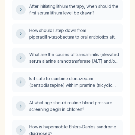
After initiating lithium therapy, when should the
first serum lithium level be drawn?
How should I step down from
piperacillin‑tazobactam to oral antibiotics after
an uncomplicated appendectomy in an adult
who is afebrile, hemodynamically stable,
What are the causes of transaminitis (elevated
tolerating oral intake, and has negative
serum alanine aminotransferase [ALT] and/or
intra‑abdominal cultures?
aspartate aminotransferase [AST])?
Is it safe to combine clonazepam
(benzodiazepine) with imipramine (tricyclic
antidepressant), and what dosing and
monitoring precautions are needed?
At what age should routine blood pressure
screening begin in children?
How is hypermobile Ehlers‑Danlos syndrome
diagnosed?