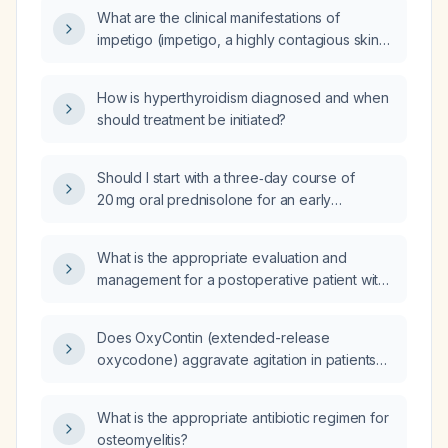
What are the clinical manifestations of
impetigo (impetigo, a highly contagious skin
infection)?
How is hyperthyroidism diagnosed and when
should treatment be initiated?
Should I start with a three‑day course of
20 mg oral prednisolone for an early
inflammatory nodule after polycaprolactone
filler, or use an intralesional corticosteroid
What is the appropriate evaluation and
injection instead?
management for a postoperative patient with
daily fever?
Does OxyContin (extended-release
oxycodone) aggravate agitation in patients
with dementia?
What is the appropriate antibiotic regimen for
osteomyelitis?