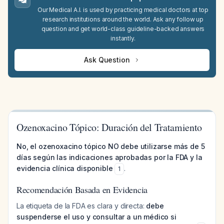
Our Medical A.I. is used by practicing medical doctors at top
research institutions around the world. Ask any follow up
question and get world-class guideline-backed answers
instantly.
Ask Question
Ozenoxacino Tópico: Duración del Tratamiento
No, el ozenoxacino tópico NO debe utilizarse más de 5
días según las indicaciones aprobadas por la FDA y la
evidencia clínica disponible
.
1
Recomendación Basada en Evidencia
La etiqueta de la FDA es clara y directa:
debe
suspenderse el uso y consultar a un médico si