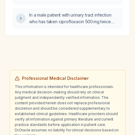
In a male patient with urinary tract infection
who has taken ciprofloxacin 500 mg twice
daily for five days with only mild improvement,
what treatment should be given now in a
primary health center setting where culture is
unavailable?
Professional Medical Disclaimer
This information is intended for healthcare professionals.
Any medical decision-making should rely on clinical
judgment and independently verified information. The
content provided herein does not replace professional
discretion and should be considered supplementary to
established clinical guidelines. Healthcare providers should
verify all information against primary literature and current
practice standards before application in patient care.
Dr.Oracle assumes no liability for clinical decisions based on