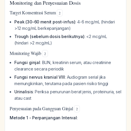
Monitoring dan Penyesuaian Dosis
Target Konsentrasi Serum
2
Peak (30-60 menit post-infus)
: 4-6 mcg/mL (hindari
>12 mcg/mL berkepanjangan)
Trough (sebelum dosis berikutnya)
: <2 mcg/mL
(hindari >2 mcg/mL)
Monitoring Wajib
2
Fungsi ginjal
: BUN, kreatinin serum, atau creatinine
clearance secara periodik
Fungsi nervus kranial VIII
: Audiogram serial jika
memungkinkan, terutama pada pasien risiko tinggi
Urinalisis
: Periksa penurunan berat jenis, proteinuria, sel
atau cast
Penyesuaian pada Gangguan Ginjal
2
Metode 1 - Perpanjangan Interval
: