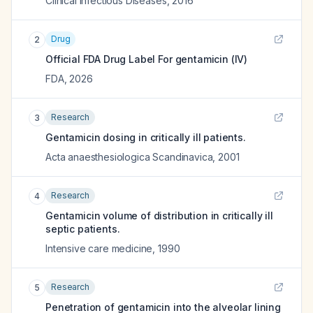
Clinical Infectious Diseases
,
2016
Drug
2
Official FDA Drug Label For
gentamicin (IV)
FDA
,
2026
Research
3
Gentamicin dosing in critically ill patients.
Acta anaesthesiologica Scandinavica
,
2001
Research
4
Gentamicin volume of distribution in critically ill
septic patients.
Intensive care medicine
,
1990
Research
5
Penetration of gentamicin into the alveolar lining