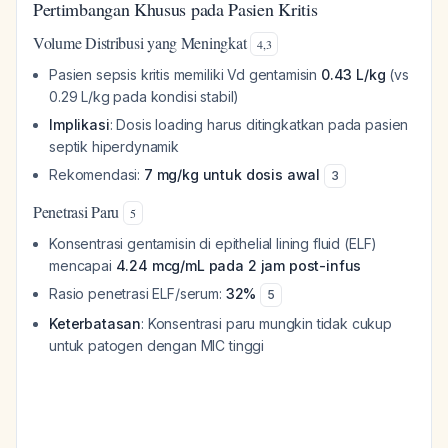
Pertimbangan Khusus pada Pasien Kritis
Volume Distribusi yang Meningkat
4
,
3
Pasien sepsis kritis memiliki Vd gentamisin
0.43 L/kg
(vs
0.29 L/kg pada kondisi stabil)
Implikasi
: Dosis loading harus ditingkatkan pada pasien
septik hiperdynamik
Rekomendasi:
7 mg/kg untuk dosis awal
3
Penetrasi Paru
5
Konsentrasi gentamisin di epithelial lining fluid (ELF)
mencapai
4.24 mcg/mL pada 2 jam post-infus
Rasio penetrasi ELF/serum:
32%
5
Keterbatasan
: Konsentrasi paru mungkin tidak cukup
untuk patogen dengan MIC tinggi