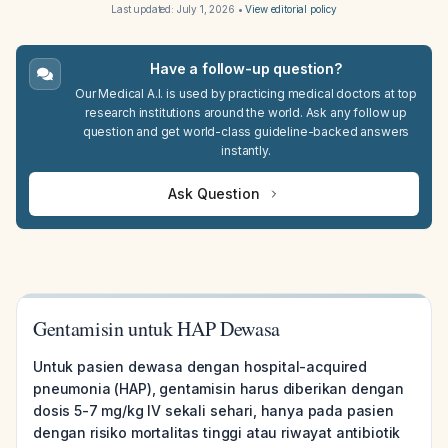
Last updated:
July 1, 2026
•
View editorial policy
Have a follow-up question?
Our Medical A.I. is used by practicing medical doctors at top
research institutions around the world. Ask any follow up
question and get world-class guideline-backed answers
instantly.
Ask Question
Gentamisin untuk HAP Dewasa
Untuk pasien dewasa dengan hospital-acquired
pneumonia (HAP), gentamisin harus diberikan dengan
dosis 5-7 mg/kg IV sekali sehari, hanya pada pasien
dengan risiko mortalitas tinggi atau riwayat antibiotik