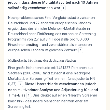
jedoch, dass dieser Mortalitätsvorteil nach 10 Jahren
vollständig verschwunden war
.
1
Noch problematischer: Eine Vergleichsstudie zwischen
Deutschland und 22 anderen europäischen Ländern
ergab, dass die jährliche Melanom-Mortalitätsrate in
Deutschland nach Einführung des nationalen Screening-
Programms von 2,7 auf 3,4 Todesfälle pro 100.000
Einwohner
anstieg
– und zwar stärker als in anderen
europäischen Ländern im gleichen Zeitraum
.
1
Methodische Probleme der deutschen Studien
Eine große Kohortenstudie mit 1.431.327 Personen aus
Sachsen (2010-2016) fand zunächst eine niedrigere
Mortalität bei Screening-Teilnehmern (unadjustierte HR
0,37)
.
Diese Unterschiede verschwanden jedoch
2
nach multivariater Analyse und Adjustierung für Lead-
Time-Bias
. Dies deutet auf einen "Healthy Screener
1
Bias" hin – gesündere Menschen nehmen eher am
Screening teil.