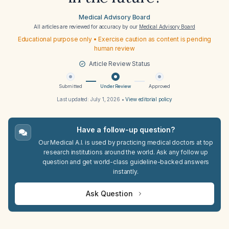
Medical Advisory Board
All articles are reviewed for accuracy by our
Medical Advisory Board
Educational purpose only • Exercise caution as content is pending
human review
Article Review Status
Submitted
Under Review
Approved
Last updated:
July 1, 2026
•
View editorial policy
Have a follow-up question?
Our Medical A.I. is used by practicing medical doctors at top
research institutions around the world. Ask any follow up
question and get world-class guideline-backed answers
instantly.
Ask Question