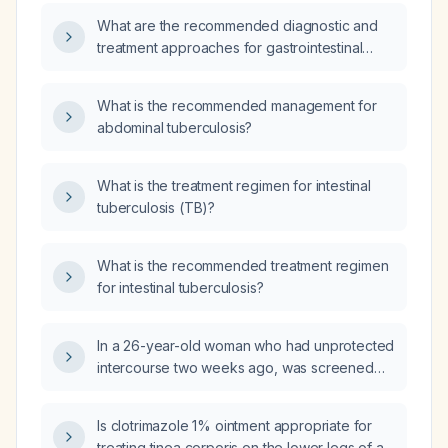
distension, bilateral lower‑leg edema,
What are the recommended diagnostic and
weakness, and imaging showing persistent
treatment approaches for gastrointestinal
intraperitoneal and retroperitoneal nodular
tuberculosis?
lesions, moderate‑to‑massive ascites, a
splenic mass, a left simple renal cortical cyst,
What is the recommended management for
uterine fibroids, and L4‑L5 degenerative disc
abdominal tuberculosis?
disease, should she be referred to
gastroenterology/infectious disease and
What is the treatment regimen for intestinal
oncology, and what is the appropriate
tuberculosis (TB)?
management and medication regimen?
What is the recommended treatment regimen
for intestinal tuberculosis?
In a 26-year-old woman who had unprotected
intercourse two weeks ago, was screened
one week after exposure, and now has
persistent yellow vaginal discharge, what is
Is clotrimazole 1% ointment appropriate for
the earliest time she can be accurately tested
treating tinea corporis on the lower legs of an