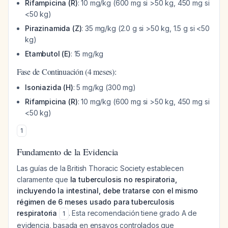
Rifampicina (R)
: 10 mg/kg (600 mg si >50 kg, 450 mg si
<50 kg)
Pirazinamida (Z)
: 35 mg/kg (2.0 g si >50 kg, 1.5 g si <50
kg)
Etambutol (E)
: 15 mg/kg
Fase de Continuación (4 meses):
Isoniazida (H)
: 5 mg/kg (300 mg)
Rifampicina (R)
: 10 mg/kg (600 mg si >50 kg, 450 mg si
<50 kg)
1
Fundamento de la Evidencia
Las guías de la British Thoracic Society establecen
claramente que
la tuberculosis no respiratoria,
incluyendo la intestinal, debe tratarse con el mismo
régimen de 6 meses usado para tuberculosis
respiratoria
. Esta recomendación tiene grado A de
1
evidencia, basada en ensayos controlados que