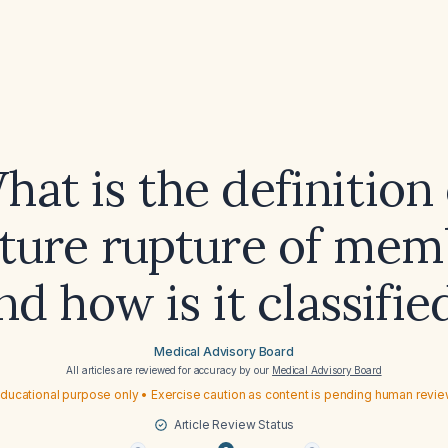
hat is the definition 
ture rupture of mem
nd how is it classifie
Medical Advisory Board
All articles are reviewed for accuracy by our
Medical Advisory Board
ducational purpose only • Exercise caution as content is pending human revi
Article Review Status