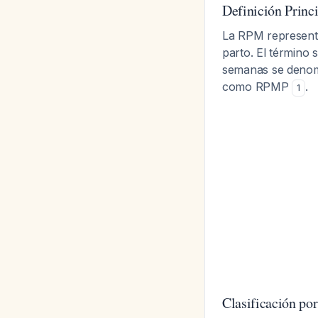
Definición Princ
La RPM representa 
parto. El término 
semanas se denomi
como RPMP
.
1
Clasificación po