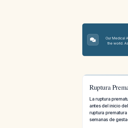
Our Medical A.
the world. A
Ruptura Prema
La ruptura premat
antes del inicio d
ruptura prematura
semanas de gesta