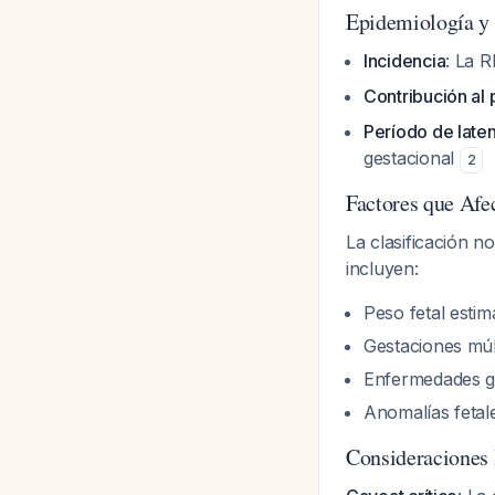
Epidemiología y 
Incidencia
: La 
Contribución al 
Período de late
gestacional
2
Factores que Afe
La clasificación n
incluyen:
Peso fetal esti
Gestaciones múl
Enfermedades ge
Anomalías feta
Consideraciones