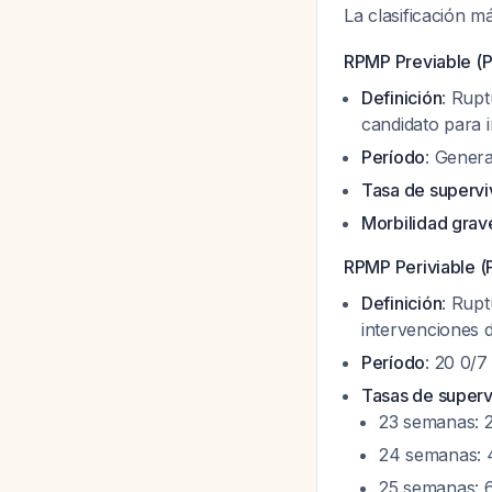
La clasificación m
RPMP Previable (
Definición
: Rup
candidato para i
Período
: Gener
Tasa de supervi
Morbilidad grav
RPMP Periviable (
Definición
: Rup
intervenciones d
Período
: 20 0/7
Tasas de supervi
23 semanas: 
24 semanas:
25 semanas: