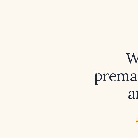
W
prema
a
E