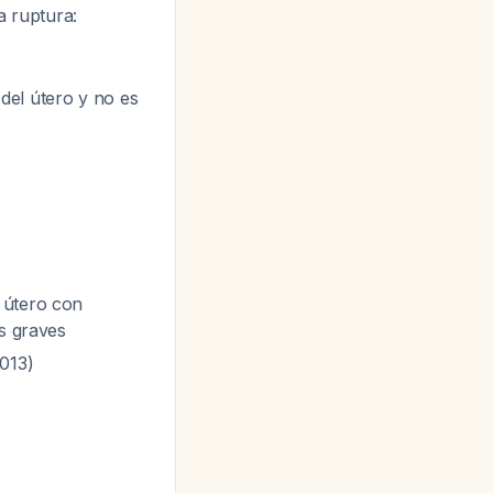
a ruptura:
del útero y no es
 útero con
es graves
2013)