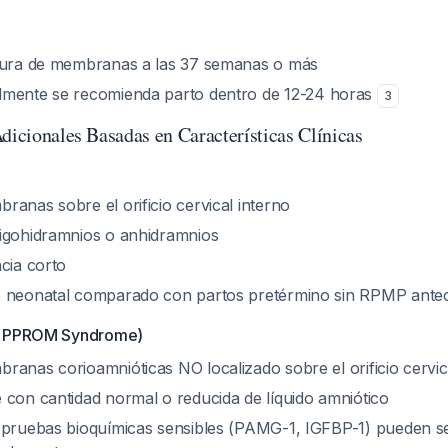
tura de membranas a las 37 semanas o más
lmente se recomienda parto dentro de 12-24 horas
3
dicionales Basadas en Características Clínicas
anas sobre el orificio cervical interno
igohidramnios o anhidramnios
cia corto
o neonatal comparado con partos pretérmino sin RPMP ant
h PPROM Syndrome)
ranas corioamnióticas NO localizado sobre el orificio cervic
 con cantidad normal o reducida de líquido amniótico
 pruebas bioquímicas sensibles (PAMG-1, IGFBP-1) pueden ser