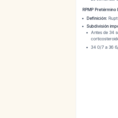
RPMP Pretérmino 
Definición
: Rup
Subdivisión imp
Antes de 34 s
corticosteroi
34 0/7 a 36 6