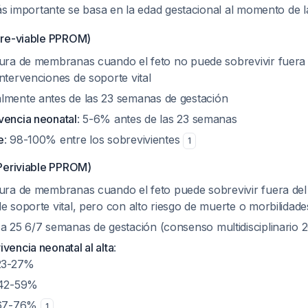
ás importante se basa en la edad gestacional al momento de l
Pre-viable PPROM)
tura de membranas cuando el feto no puede sobrevivir fuera 
ntervenciones de soporte vital
almente antes de las 23 semanas de gestación
vencia neonatal
: 5-6% antes de las 23 semanas
e
: 98-100% entre los sobrevivientes
1
Periviable PPROM)
tura de membranas cuando el feto puede sobrevivir fuera del
e soporte vital, pero con alto riesgo de muerte o morbilidad
 a 25 6/7 semanas de gestación (consenso multidisciplinario 
vencia neonatal al alta
:
23-27%
 42-59%
 67-76%
1