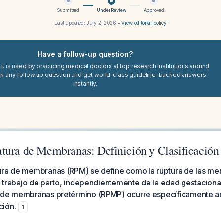
Submitted
Under Review
Approved
Last updated:
July 2, 2026
•
View editorial policy
Have a follow-up question?
I. is used by practicing medical doctors at top research institutions around
sk any follow up question and get world-class guideline-backed answers
instantly.
tura de Membranas: Definición y Clasificación
ura de membranas (RPM) se define como la ruptura de las me
el trabajo de parto, independientemente de la edad gestacional
 de membranas pretérmino (RPMP) ocurre específicamente an
ción.
1