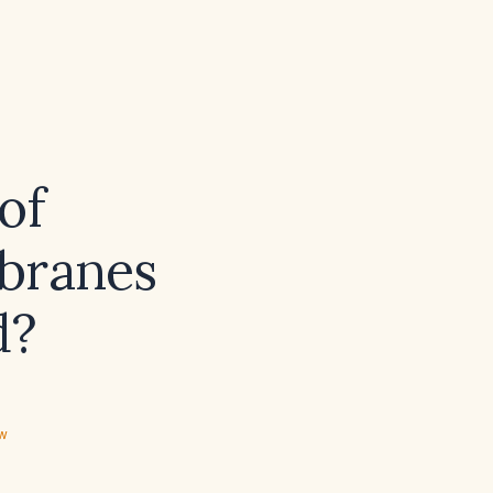
of
branes
d?
ew