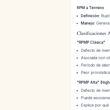
RPM a Término
Definición
: Rup
Manejo
: Genera
Clasificaciones A
"RPMP Clásica"
Defecto de membr
Asociada con ol
Período de laten
Peor pronóstic
"RPMP Alta" (Hig
Defecto de memb
Puede asociarse
Explica por qué