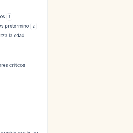
zos
1
tos pretérmino
2
nza la edad
res críticos