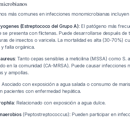
microbianos
mos más comunes en infecciones monomicrobianas incluye
pyogenes (Estreptococo del Grupo A)
: El patógeno más frecue
e se presenta con flictenas. Puede desarrollarse después de
ras de insectos o varicela. La mortalidad es alta (30-70%) c
y falla orgánica.
 aureus
: Tanto cepas sensibles a meticilina (MSSA) como
S. 
irido en la comunidad (CA-MRSA). Puede causar infecciones 
s y ampollas.
: Asociado con exposición a agua salada o consumo de mari
n pacientes con enfermedad hepática.
ophila
: Relacionado con exposición a agua dulce.
anaerobios
(
Peptostreptococcus
): Pueden participar en infec