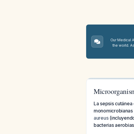
Our Medical A.
the world. A
Microorganism
La sepsis cutánea 
monomicrobianas
aureus
(incluyendo
bacterias aerobias