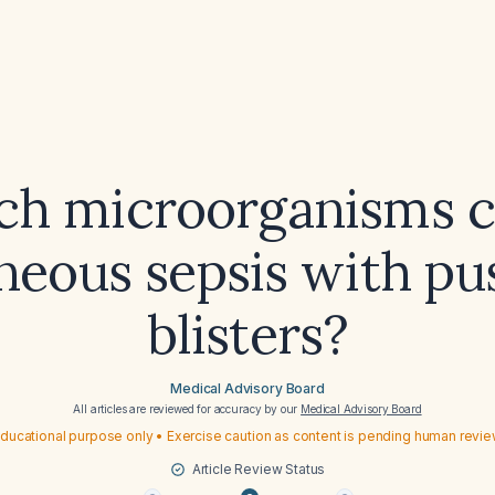
ch microorganisms c
neous sepsis with pu
blisters?
Medical Advisory Board
All articles are reviewed for accuracy by our
Medical Advisory Board
ducational purpose only • Exercise caution as content is pending human revi
Article Review Status