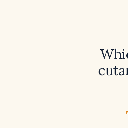
Whi
cuta
E