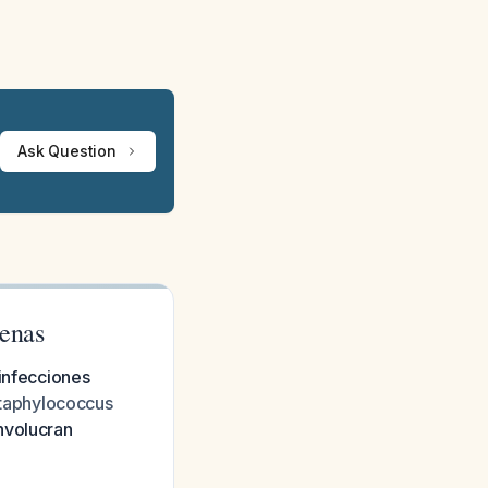
Ask Question
tenas
 infecciones
taphylococcus
nvolucran