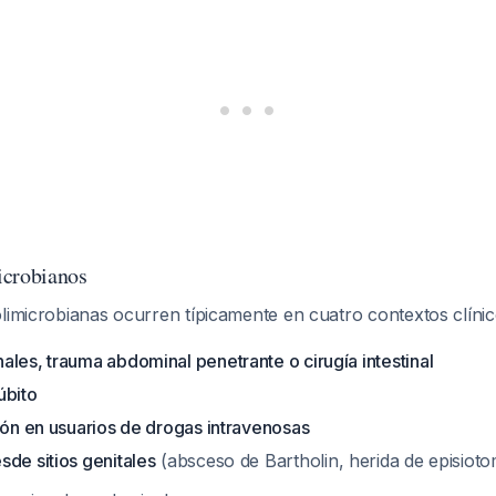
icrobianos
olimicrobianas ocurren típicamente en cuatro contextos clíni
les, trauma abdominal penetrante o cirugía intestinal
úbito
ión en usuarios de drogas intravenosas
de sitios genitales
(absceso de Bartholin, herida de episioto