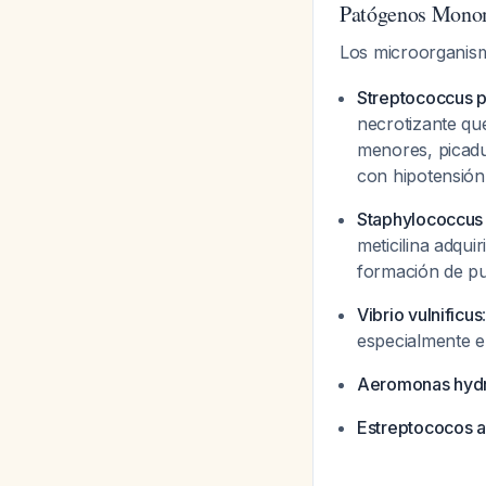
Patógenos Mono
Los microorganis
Streptococcus 
necrotizante qu
menores, picadu
con hipotensión 
Staphylococcus
meticilina adqu
formación de pu
Vibrio vulnificus
especialmente e
Aeromonas hydr
Estreptococos 