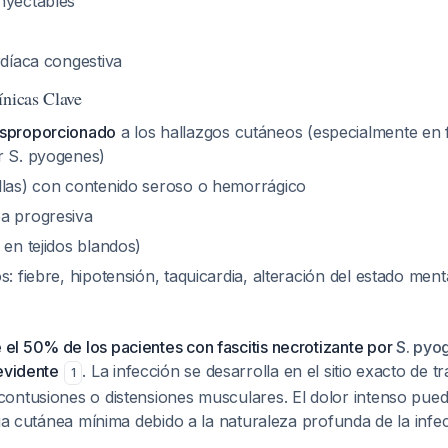
nyectables
rdíaca congestiva
ínicas Clave
esproporcionado
a los hallazgos cutáneos (especialmente en f
or
S. pyogenes
)
llas) con contenido seroso o hemorrágico
a progresiva
 en tejidos blandos)
s: fiebre, hipotensión, taquicardia, alteración del estado ment
l 50% de los pacientes con fascitis necrotizante por
S. pyo
evidente
. La infección se desarrolla en el sitio exacto de 
1
ontusiones o distensiones musculares. El dolor intenso pued
cia cutánea mínima debido a la naturaleza profunda de la infe