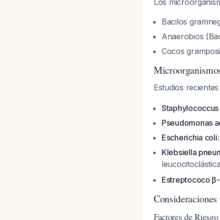
Los microorganism
Bacilos gramneg
Anaerobios (
Ba
Cocos gramposit
Microorganismos
Estudios recientes
Staphylococcus
Pseudomonas a
Escherichia coli
Klebsiella pneu
leucocitoclástic
Estreptococo β-
Consideraciones 
Factores de Riesgo