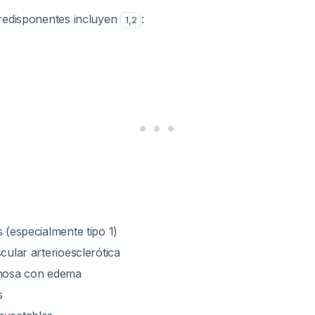
redisponentes incluyen
:
1
,
2
s (especialmente tipo 1)
scular arterioesclerótica
enosa con edema
s