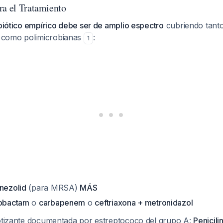
ra el Tratamiento
ibiótico empírico debe ser de amplio espectro
cubriendo tanto
como polimicrobianas
:
1
inezolid
(para MRSA)
MÁS
zobactam
o
carbapenem
o
ceftriaxona + metronidazol
rotizante documentada por estreptococo del grupo A:
Penicili