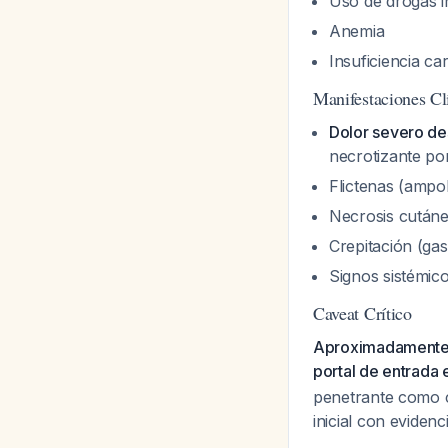
Uso de drogas i
Anemia
Insuficiencia ca
Manifestaciones Cl
Dolor severo d
necrotizante p
Flictenas (ampo
Necrosis cutáne
Crepitación (gas
Signos sistémico
Caveat Crítico
Aproximadamente e
portal de entrada 
penetrante como c
inicial con eviden