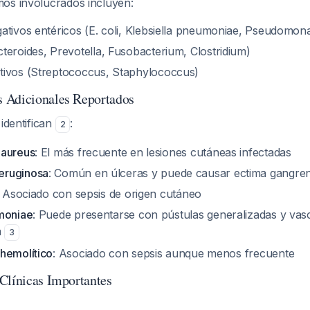
os involucrados incluyen:
ativos entéricos (
E. coli
,
Klebsiella pneumoniae
,
Pseudomona
cteroides
,
Prevotella
,
Fusobacterium
,
Clostridium
)
ivos (
Streptococcus
,
Staphylococcus
)
 Adicionales Reportados
 identifican
:
2
 aureus
: El más frecuente en lesiones cutáneas infectadas
eruginosa
: Común en úlceras y puede causar ectima gangre
: Asociado con sepsis de origen cutáneo
moniae
: Puede presentarse con pústulas generalizadas y vascu
a
3
hemolítico
: Asociado con sepsis aunque menos frecuente
Clínicas Importantes