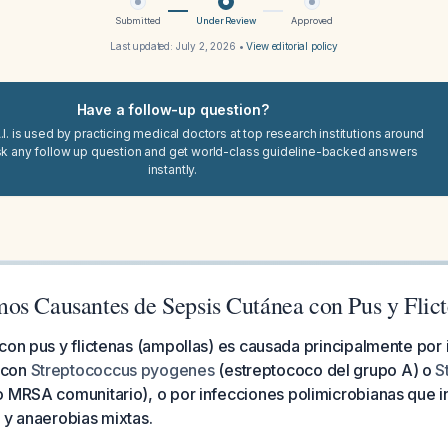
Submitted
Under Review
Approved
Last updated:
July 2, 2026
•
View editorial policy
Have a follow-up question?
I. is used by practicing medical doctors at top research institutions around
sk any follow up question and get world-class guideline-backed answers
instantly.
os Causantes de Sepsis Cutánea con Pus y Flic
con pus y flictenas (ampollas) es causada principalmente por
 con
Streptococcus pyogenes
(estreptococo del grupo A) o
S
 MRSA comunitario), o por infecciones polimicrobianas que i
 y anaerobias mixtas.