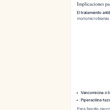
Implicaciones pa
El tratamiento ant
monomicrobianas 
Vancomicina o l
Piperacilina-ta
Para fascitis nec