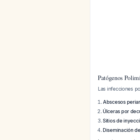
Patógenos Polim
Las infecciones p
Abscesos periana
Úlceras por dec
Sitios de inyecc
Diseminación des