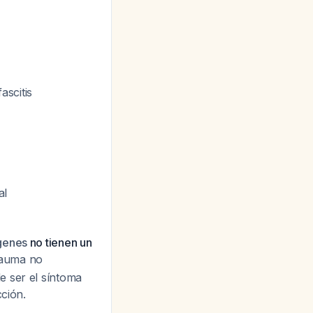
ascitis
al
genes
no tienen un
trauma no
e ser el síntoma
cción.