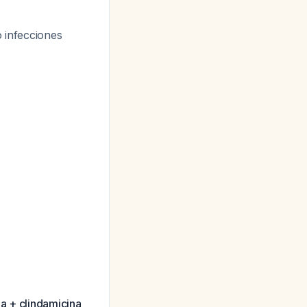
 infecciones
na + clindamicina