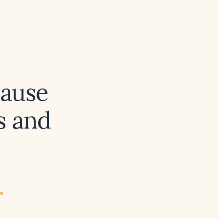
ause
s and
ew