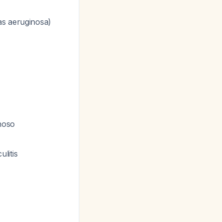
s aeruginosa
)
noso
litis