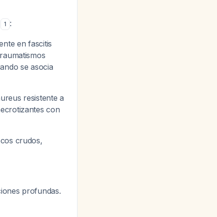
n
:
1
nte en fascitis
 traumatismos
uando se asocia
aureus
resistente a
necrotizantes con
scos crudos,
ciones profundas.