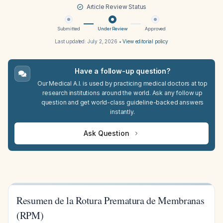
Article Review Status
Submitted
Under Review
Approved
Last updated:
July 2, 2026
•
View editorial policy
Have a follow-up question?
Our Medical A.I. is used by practicing medical doctors at top
research institutions around the world. Ask any follow up
question and get world-class guideline-backed answers
instantly.
Ask Question
Resumen de la Rotura Prematura de Membranas
(RPM)