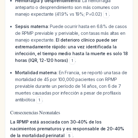
Hemorragia y desprendimiento
: La hemorragia
anteparto o desprendimiento son más comunes con
manejo expectante (41.9% vs 19%; P=0.02)
.
1
Sepsis materna
: Puede ocurrir hasta en 6.8% de casos
de RPMP previable y periviable, con tasas más altas en
manejo expectante.
El deterioro clínico puede ser
extremadamente rápido: una vez identificada la
infección, el tiempo medio hasta la muerte es solo 18
horas (IQR, 12-120 horas)
.
1
Mortalidad materna
: En Francia, se reportó una tasa de
mortalidad de 45 por 100,000 pacientes con RPMP
previable durante un período de 14 años, con 6 de 7
muertes causadas por infección a pesar de profilaxis
antibiótica
.
1
Consecuencias Neonatales
La RPMP está asociada con 30-40% de los
nacimientos prematuros y es responsable de 20-40%
de la mortalidad perinatal
.
5