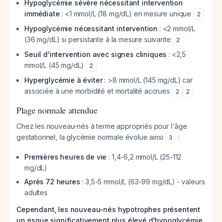
Hypoglycémie sévère nécessitant intervention
immédiate
: <1 mmol/L (18 mg/dL) en mesure unique
2
Hypoglycémie nécessitant intervention
: <2 mmol/L
(36 mg/dL) si persistante à la mesure suivante
2
Seuil d'intervention avec signes cliniques
: <2,5
mmol/L (45 mg/dL)
2
Hyperglycémie à éviter
: >8 mmol/L (145 mg/dL) car
associée à une morbidité et mortalité accrues
2
2
Plage normale attendue
Chez les nouveau-nés à terme appropriés pour l'âge
gestationnel, la glycémie normale évolue ainsi
:
3
Premières heures de vie
: 1,4-6,2 mmol/L (25-112
mg/dL)
Après 72 heures
: 3,5-5 mmol/L (63-99 mg/dL) - valeurs
adultes
Cependant, les nouveau-nés hypotrophes présentent
un risque significativement plus élevé d'hypoglycémie
,