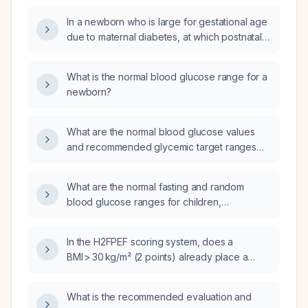
In a newborn who is large for gestational age
due to maternal diabetes, at which postnatal
hours should blood glucose be checked?
What is the normal blood glucose range for a
newborn?
What are the normal blood glucose values
and recommended glycemic target ranges
for neonates, including term and preterm
infants?
What are the normal fasting and random
blood glucose ranges for children,
adolescents, adults, and newborns?
In the H2FPEF scoring system, does a
BMI > 30 kg/m² (2 points) already place a
patient in the intermediate probability range
for heart failure with preserved ejection
What is the recommended evaluation and
fraction?