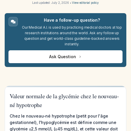
Last updated:
July 2, 2026
•
View editorial policy
Have a follow-up question?
Our Medical A.I. is used by practicing medical doctors at top
research institutions around the world. Ask any follow up
question and get world-class guideline-backed answers
instantly.
Ask Question
Valeur normale de la glycémie chez le nouveau-
né hypotrophe
Chez le nouveau-né hypotrophe (petit pour l'âge
gestationnel), l'hypoglycémie est définie comme une
glycémie ≤2,5 mmol/L (≤45 mg/dL), et cette valeur doit