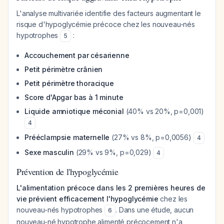
L'analyse multivariée identifie des facteurs augmentant le
risque d'hypoglycémie précoce chez les nouveau-nés
hypotrophes
:
5
Accouchement par césarienne
Petit périmètre crânien
Petit périmètre thoracique
Score d'Apgar bas à 1 minute
Liquide amniotique méconial
(40% vs 20%, p=0,001)
4
Prééclampsie maternelle
(27% vs 8%, p=0,0056)
4
Sexe masculin
(29% vs 9%, p=0,029)
4
Prévention de l'hypoglycémie
L'alimentation précoce dans les 2 premières heures de
vie prévient efficacement l'hypoglycémie
chez les
nouveau-nés hypotrophes
. Dans une étude, aucun
6
nouveau-né hypotrophe alimenté précocement n'a