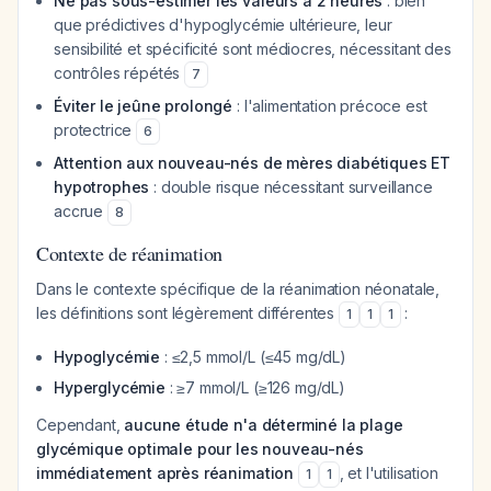
Ne pas sous-estimer les valeurs à 2 heures
: bien
que prédictives d'hypoglycémie ultérieure, leur
sensibilité et spécificité sont médiocres, nécessitant des
contrôles répétés
7
Éviter le jeûne prolongé
: l'alimentation précoce est
protectrice
6
Attention aux nouveau-nés de mères diabétiques ET
hypotrophes
: double risque nécessitant surveillance
accrue
8
Contexte de réanimation
Dans le contexte spécifique de la réanimation néonatale,
les définitions sont légèrement différentes
:
1
1
1
Hypoglycémie
: ≤2,5 mmol/L (≤45 mg/dL)
Hyperglycémie
: ≥7 mmol/L (≥126 mg/dL)
Cependant,
aucune étude n'a déterminé la plage
glycémique optimale pour les nouveau-nés
immédiatement après réanimation
, et l'utilisation
1
1