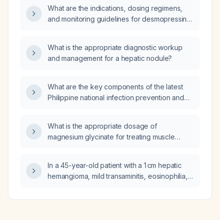
pre‑operative, operative, and postoperative
What are the indications, dosing regimens,
considerations?
and monitoring guidelines for desmopressin
nasal spray (DDAVP)?
What is the appropriate diagnostic workup
and management for a hepatic nodule?
What are the key components of the latest
Philippine national infection prevention and
control guidelines?
What is the appropriate dosage of
magnesium glycinate for treating muscle
cramps in adults?
In a 45-year-old patient with a 1 cm hepatic
hemangioma, mild transaminitis, eosinophilia,
elevated inflammatory markers, and persistent
post‑prandial bloating after dysbiosis, what is
the recommended management?