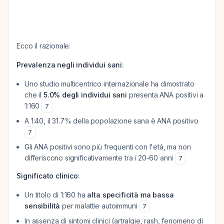
Ecco il razionale:
Prevalenza negli individui sani:
Uno studio multicentrico internazionale ha dimostrato
che il
5.0% degli individui sani
presenta ANA positivi a
1:160
7
A 1:40, il 31.7% della popolazione sana è ANA positivo
7
Gli ANA positivi sono più frequenti con l'età, ma non
differiscono significativamente tra i 20-60 anni
7
Significato clinico:
Un titolo di 1:160 ha
alta specificità ma bassa
sensibilità
per malattie autoimmuni
7
In assenza di sintomi clinici (artralgie, rash, fenomeno di