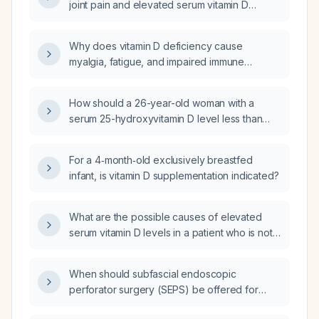
joint pain and elevated serum vitamin D
levels?
Why does vitamin D deficiency cause
myalgia, fatigue, and impaired immune
function?
How should a 26-year-old woman with a
serum 25-hydroxyvitamin D level less than
8 ng/mL be treated?
For a 4‑month‑old exclusively breastfed
infant, is vitamin D supplementation indicated?
What are the possible causes of elevated
serum vitamin D levels in a patient who is not
taking vitamin D supplements?
When should subfascial endoscopic
perforator surgery (SEPS) be offered for
varicose veins, and what are the