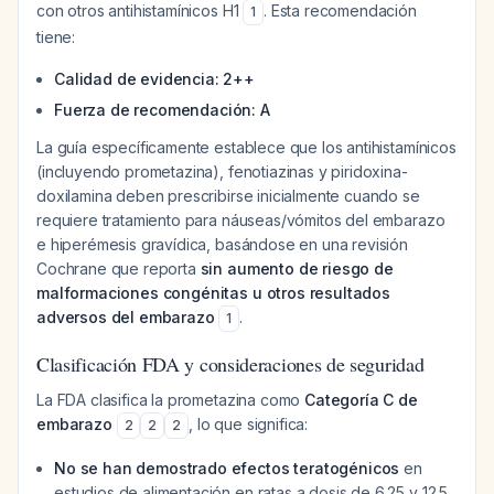
con otros antihistamínicos H1
. Esta recomendación
1
tiene:
Calidad de evidencia: 2++
Fuerza de recomendación: A
La guía específicamente establece que los antihistamínicos
(incluyendo prometazina), fenotiazinas y piridoxina-
doxilamina deben prescribirse inicialmente cuando se
requiere tratamiento para náuseas/vómitos del embarazo
e hiperémesis gravídica, basándose en una revisión
Cochrane que reporta
sin aumento de riesgo de
malformaciones congénitas u otros resultados
adversos del embarazo
.
1
Clasificación FDA y consideraciones de seguridad
La FDA clasifica la prometazina como
Categoría C de
embarazo
, lo que significa:
2
2
2
No se han demostrado efectos teratogénicos
en
estudios de alimentación en ratas a dosis de 6.25 y 12.5