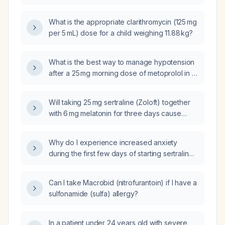
maximum daily dose, contraindications, and
precautions?
What is the appropriate clarithromycin (125 mg
per 5 mL) dose for a child weighing 11.88 kg?
What is the best way to manage hypotension
after a 25 mg morning dose of metoprolol in a
patient taking it for ventricular tachycardia
episodes that occur shortly after waking?
Will taking 25 mg sertraline (Zoloft) together
with 6 mg melatonin for three days cause
serotonin syndrome?
Why do I experience increased anxiety
during the first few days of starting sertraline
(Zoloft) 25 mg while also taking melatonin
6 mg?
Can I take Macrobid (nitrofurantoin) if I have a
sulfonamide (sulfa) allergy?
In a patient under 24 years old with severe