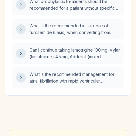
What prophylactic treatments should be
recommended for a patient without specific
risk factors or detailed medical history?
What is the recommended initial dose of
furosemide (Lasix) when converting from
hydrochlorothiazide 12.5 mg daily?
Can I continue taking lamotrigine 100 mg, Vylar
(lamotrigine) 4.5 mg, Adderall (mixed
amphetamine salts) 10 mg, and two 15 mg
doses of the other medication as prescribed?
What is the recommended management for
atrial fibrillation with rapid ventricular
response?