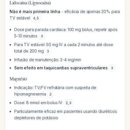
Lidocaína (Lignocaína)
Não é mais primeira linha
- eficácia de apenas 20% para
TV estável
4
,
5
Dose para parada cardíaca: 100 mg bolus, repetir após
5-10 minutos
3
Para TV estável: 50 mg IV a cada 2 minutos até dose
total de 200 mg
3
Infusão de manutenção: 2-4 mg/min
Sem efeito em taquicardias supraventriculares
3
Magnésio
Indicação: TV/FV refratária com suspeita de
hipomagnesemia
2
Dose: 8 mmol em bolus IV
2
,
3
Particularmente eficaz em pacientes usando diuréticos
depletores de potássio