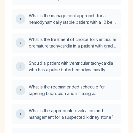
What is the management approach for a
hemodynamically stable patient with a 10 beat
run of ventricular tachycardia (VT)?
What is the treatment of choice for ventricular
premature tachycardia in a patient with grade I
diffuse axonal injury and a supra‑orbital
fracture?
Should a patient with ventricular tachycardia
who has a pulse but is hemodynamically
unstable (hypotensive) be cardioverted, and
what anti‑arrhythmic medications should be
What is the recommended schedule for
administered?
tapering bupropion and initiating a
cross‑taper to dextroamphetamine?
What is the appropriate evaluation and
management for a suspected kidney stone?