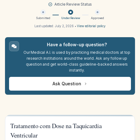
Article Review Status
Submitted
Under Review
Approved
Last updated:
July 2, 2026
•
View editorial policy
Have a follow-up question?
Our Medical A.I. is used by practicing medical doctors at top
research institutions around the world. Ask any follow up
question and get world-class guideline-backed answers
instantly.
Ask Question
Tratamento com Dose na Taquicardia
Ventricular