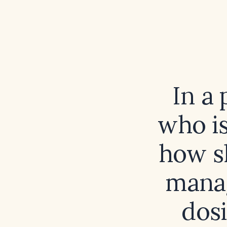
In a
who is
how sh
manag
dos