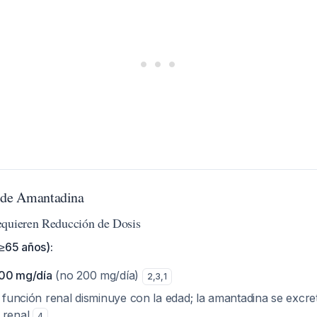
s de Amantadina
equieren Reducción de Dosis
≥65 años):
00 mg/día
(no 200 mg/día)
2
,
3
,
1
a función renal disminuye con la edad; la amantadina se excr
 renal
4