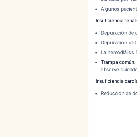
Algunos pacient
Insuficiencia renal:
Depuración de c
Depuración <10
La hemodiálisis 
Trampa común:
observe cuidado
Insuficiencia card
Reducción de do