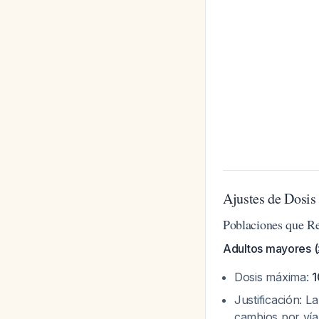
Ajustes de Dosi
Poblaciones que R
Adultos mayores (
Dosis máxima:
1
Justificación: L
cambios por vía