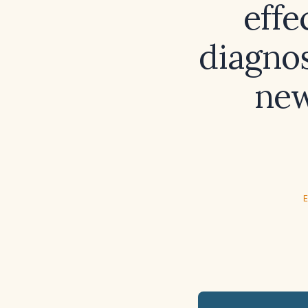
effe
diagnos
new
E