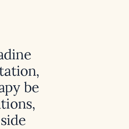
adine
tation,
rapy be
tions,
side