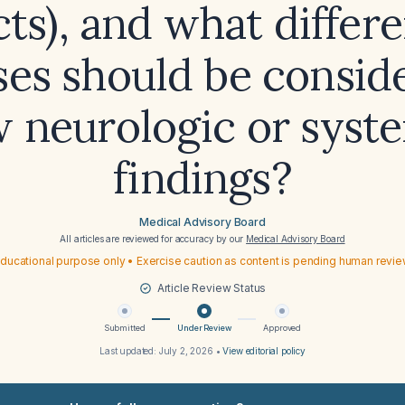
cts), and what differe
es should be consid
 neurologic or syst
findings?
Medical Advisory Board
All articles are reviewed for accuracy by our
Medical Advisory Board
ducational purpose only • Exercise caution as content is pending human revi
Article Review Status
Submitted
Under Review
Approved
Last updated:
July 2, 2026
•
View editorial policy