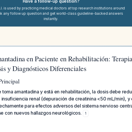
Have a follow-up question?
I. is used by practicing medical doctors at top research institutions around
sk any follow up question and get world-class guideline-backed answers
instantly.
ntadina en Paciente en Rehabilitación: Terapia
is y Diagnósticos Diferenciales
rincipal
 toma amantadina y está en rehabilitación, la dosis debe red
o insuficiencia renal (depuración de creatinina <50 mL/min), y
rechamente para efectos adversos del sistema nervioso centr
e con nuevos hallazgos neurológicos.
1