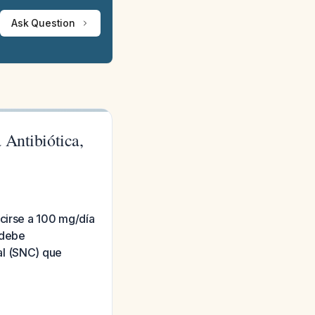
Ask Question
 Antibiótica,
ucirse a 100 mg/día
 debe
al (SNC) que