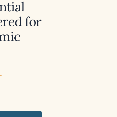
ntial
ered for
emic
ew