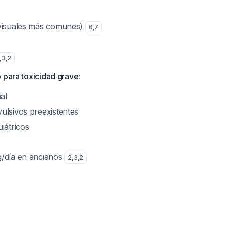
(visuales más comunes)
6
,
7
,
3
,
2
 para toxicidad grave:
al
ulsivos preexistentes
iátricos
g/día en ancianos
2
,
3
,
2