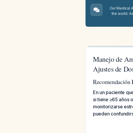
Our Medical A.
the world. A
Manejo de Ama
Ajustes de Dos
Recomendación P
En un paciente que
si tiene ≥65 años 
monitorizarse est
pueden confundirs