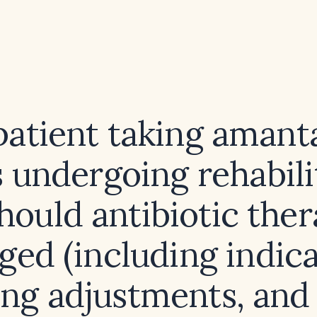
 patient taking amant
 undergoing rehabili
ould antibiotic the
ed (including indica
ing adjustments, and 