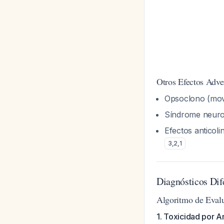
Otros Efectos Adve
Opsoclono (movi
Síndrome neuro
Efectos anticoli
3
,
2
,
1
Diagnósticos Dif
Algoritmo de Eval
1. Toxicidad por A