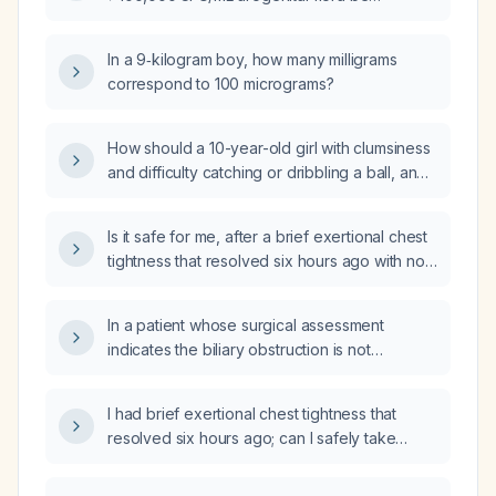
interpreted and managed?
In a 9‑kilogram boy, how many milligrams
correspond to 100 micrograms?
How should a 10-year-old girl with clumsiness
and difficulty catching or dribbling a ball, and
a normal neurological examination, be
evaluated and managed?
Is it safe for me, after a brief exertional chest
tightness that resolved six hours ago with no
ongoing pain or high‑risk features, to go to
sleep and take hydroxyzine (e.g., 25‑50 mg)
In a patient whose surgical assessment
at bedtime, or do I need an immediate
indicates the biliary obstruction is not
in‑person cardiac evaluation?
extra‑hepatic, what is the recommended
management?
I had brief exertional chest tightness that
resolved six hours ago; can I safely take
hydroxyzine (25‑50 mg) now, or do I need an
immediate in‑person cardiac evaluation?