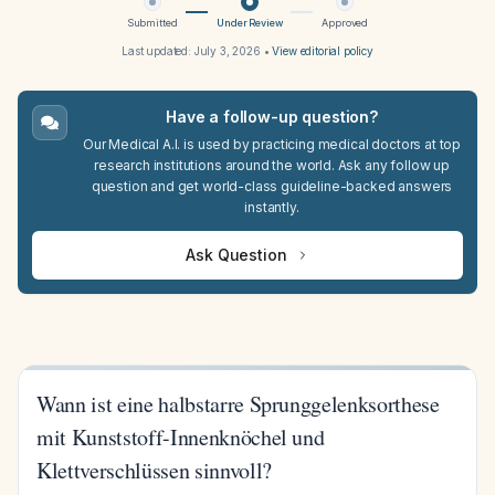
Submitted
Under Review
Approved
Last updated:
July 3, 2026
•
View editorial policy
Have a follow-up question?
Our Medical A.I. is used by practicing medical doctors at top
research institutions around the world. Ask any follow up
question and get world-class guideline-backed answers
instantly.
Ask Question
Wann ist eine halbstarre Sprunggelenksorthese
mit Kunststoff-Innenknöchel und
Klettverschlüssen sinnvoll?