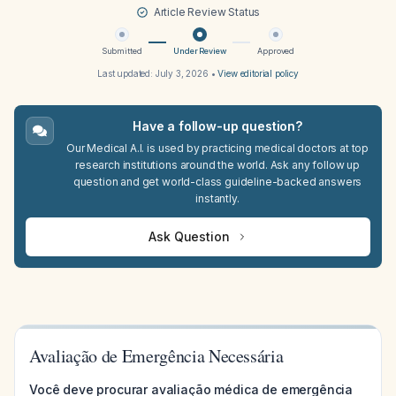
Article Review Status
Submitted
Under Review
Approved
Last updated:
July 3, 2026
•
View editorial policy
Have a follow-up question?
Our Medical A.I. is used by practicing medical doctors at top
research institutions around the world. Ask any follow up
question and get world-class guideline-backed answers
instantly.
Ask Question
Avaliação de Emergência Necessária
Você deve procurar avaliação médica de emergência