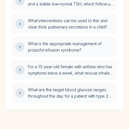
and a stable low‑normal TSH, which follow‑up
testing is indicated?
What interventions can be used to thin and
clear thick pulmonary secretions in a child?
What is the appropriate management of
propofol infusion syndrome?
For a 13-year-old female with asthma who has
symptoms twice a week, what rescue inhaler
and low-dose controller inhaled
corticosteroid regimen is recommended
What are the target blood glucose ranges
according to the Global Initiative for Asthma
throughout the day for a patient with type 2
(GINA) guidelines?
diabetes mellitus on metformin therapy?