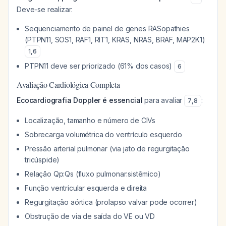
Deve-se realizar:
Sequenciamento de painel de genes RASopathies
(PTPN11, SOS1, RAF1, RIT1, KRAS, NRAS, BRAF, MAP2K1)
1
,
6
PTPN11 deve ser priorizado (61% dos casos)
6
Avaliação Cardiológica Completa
Ecocardiografia Doppler é essencial
para avaliar
:
7
,
8
Localização, tamanho e número de CIVs
Sobrecarga volumétrica do ventrículo esquerdo
Pressão arterial pulmonar (via jato de regurgitação
tricúspide)
Relação Qp:Qs (fluxo pulmonar:sistêmico)
Função ventricular esquerda e direita
Regurgitação aórtica (prolapso valvar pode ocorrer)
Obstrução de via de saída do VE ou VD