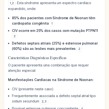
. Esta síndrome apresenta um espectro cardíaco
1
,
2
expandido, onde:
85% dos pacientes com Síndrome de Noonan têm
cardiopatia congênita
1
CIV ocorre em 25% dos casos com mutação PTPN11
2
Defeitos septais atriais (25%) e estenose pulmonar
(60%) são as lesões mais prevalentes
2
Características Diagnósticas Específicas
O paciente apresenta uma combinação que requer
atenção especial:
Manifestações Cardíacas na Síndrome de Noonan:
CIV (presente neste caso)
Frequentemente associada a defeito septal atrial tipo
ostium secundum
2
,
3
Possível estenose pulmonar concomitante
4