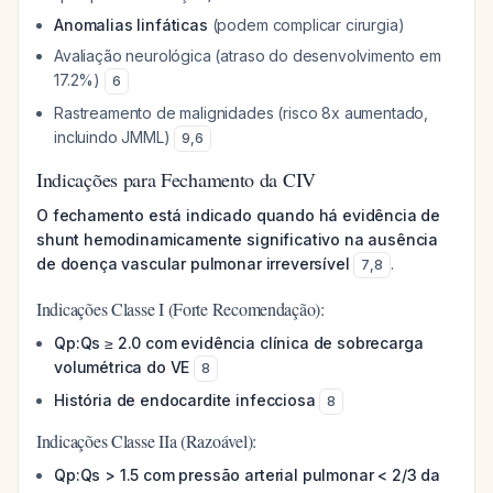
Anomalias linfáticas
(podem complicar cirurgia)
Avaliação neurológica (atraso do desenvolvimento em
17.2%)
6
Rastreamento de malignidades (risco 8x aumentado,
incluindo JMML)
9
,
6
Indicações para Fechamento da CIV
O fechamento está indicado quando há evidência de
shunt hemodinamicamente significativo na ausência
de doença vascular pulmonar irreversível
.
7
,
8
Indicações Classe I (Forte Recomendação):
Qp:Qs ≥ 2.0 com evidência clínica de sobrecarga
volumétrica do VE
8
História de endocardite infecciosa
8
Indicações Classe IIa (Razoável):
Qp:Qs > 1.5 com pressão arterial pulmonar < 2/3 da