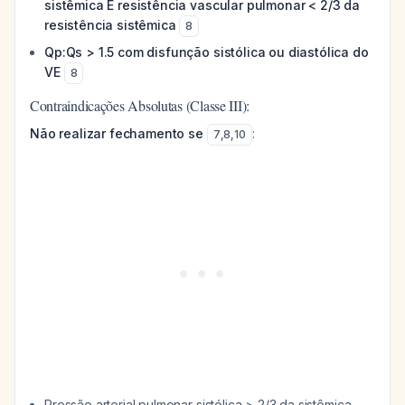
sistêmica E resistência vascular pulmonar < 2/3 da
resistência sistêmica
8
Qp:Qs > 1.5 com disfunção sistólica ou diastólica do
VE
8
Contraindicações Absolutas (Classe III):
Não realizar fechamento se
:
7
,
8
,
10
Pressão arterial pulmonar sistólica > 2/3 da sistêmica