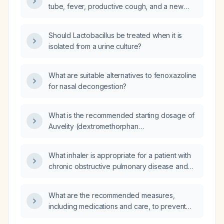
tube, fever, productive cough, and a new
infiltrate, can levofloxacin (Levaquin) be used
again for pneumonia only two weeks after
Should Lactobacillus be treated when it is
completing a course for a urinary tract
isolated from a urine culture?
infection?
What are suitable alternatives to fenoxazoline
for nasal decongestion?
What is the recommended starting dosage of
Auvelity (dextromethorphan
105 mg + bupropion 35 mg)?
What inhaler is appropriate for a patient with
chronic obstructive pulmonary disease and
Wolff-Parkinson-White syndrome?
What are the recommended measures,
including medications and care, to prevent
thrombophlebitis in an intravenous (IV) line?