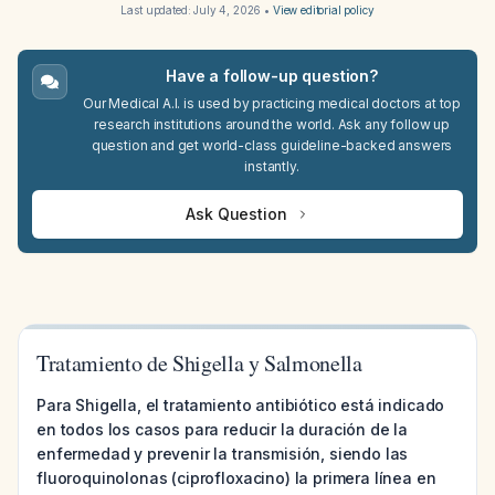
Last updated:
July 4, 2026
•
View editorial policy
Have a follow-up question?
Our Medical A.I. is used by practicing medical doctors at top
research institutions around the world. Ask any follow up
question and get world-class guideline-backed answers
instantly.
Ask Question
Tratamiento de Shigella y Salmonella
Para Shigella, el tratamiento antibiótico está indicado
en todos los casos para reducir la duración de la
enfermedad y prevenir la transmisión, siendo las
fluoroquinolonas (ciprofloxacino) la primera línea en