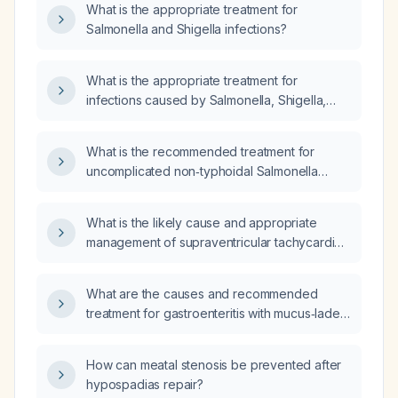
What is the appropriate treatment for
Salmonella and Shigella infections?
What is the appropriate treatment for
infections caused by Salmonella, Shigella,
Campylobacter, and Escherichia coli?
What is the recommended treatment for
uncomplicated non‑typhoidal Salmonella
gastroenteritis, including indications for
antibiotics and first‑line antimicrobial
What is the likely cause and appropriate
regimens?
management of supraventricular tachycardia
that occurs during the last 30 minutes of
hemodialysis in a 53‑year‑old male with
What are the causes and recommended
chronic kidney disease stage 5 on
treatment for gastroenteritis with mucus‑laden
thrice‑weekly hemodialysis?
stools?
How can meatal stenosis be prevented after
hypospadias repair?