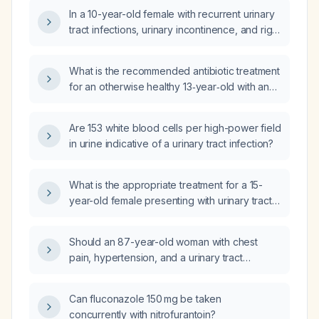
In a 10-year-old female with recurrent urinary
tract infections, urinary incontinence, and right
renal pelvic dilatation on renal and bladder
ultrasound, what is the appropriate diagnostic
What is the recommended antibiotic treatment
evaluation and initial treatment?
for an otherwise healthy 13‑year‑old with an
uncomplicated urinary‑tract infection?
Are 153 white blood cells per high-power field
in urine indicative of a urinary tract infection?
What is the appropriate treatment for a 15-
year-old female presenting with urinary tract
infection symptoms?
Should an 87-year-old woman with chest
pain, hypertension, and a urinary tract
infection on antibiotics undergo a ventilation-
perfusion (V/Q) scan to assess for pulmonary
Can fluconazole 150 mg be taken
embolism?
concurrently with nitrofurantoin?