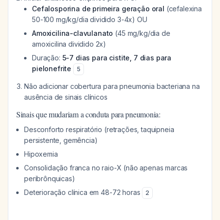
Cefalosporina de primeira geração oral
(cefalexina
50-100 mg/kg/dia dividido 3-4x) OU
Amoxicilina-clavulanato
(45 mg/kg/dia de
amoxicilina dividido 2x)
Duração:
5-7 dias para cistite, 7 dias para
pielonefrite
5
Não adicionar cobertura para pneumonia bacteriana na
ausência de sinais clínicos
Sinais que mudariam a conduta para pneumonia:
Desconforto respiratório (retrações, taquipneia
persistente, gemência)
Hipoxemia
Consolidação franca no raio-X (não apenas marcas
peribrônquicas)
Deterioração clínica em 48-72 horas
2