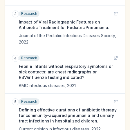
Research
3
Impact of Viral Radiographic Features on
Antibiotic Treatment for Pediatric Pneumonia.
Journal of the Pediatric Infectious Diseases Society
,
2022
Research
4
Febrile infants without respiratory symptoms or
sick contacts: are chest radiographs or
RSV/influenza testing indicated?
BMC infectious diseases
,
2021
Research
5
Defining effective durations of antibiotic therapy
for community-acquired pneumonia and urinary
tract infections in hospitalized children.
Current opinion in infectious diseases
,
2022