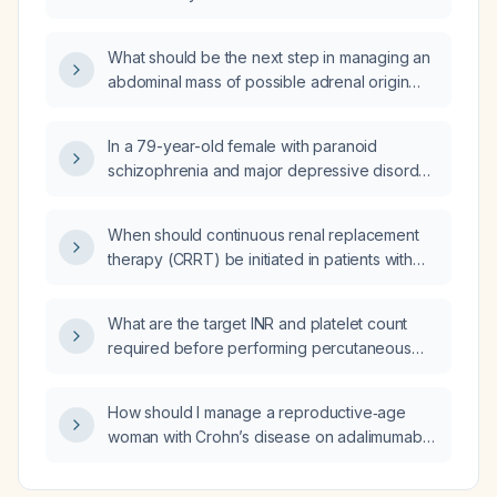
What should be the next step in managing an
abdominal mass of possible adrenal origin
identified on CT?
In a 79-year-old female with paranoid
schizophrenia and major depressive disorder
who is becoming reclusive, what warning
signs of worsening depression should be
When should continuous renal replacement
monitored, what elements should be included
therapy (CRRT) be initiated in patients with
in her care plan, how should suicidal ideation
acute‑on‑chronic liver failure (ACLF), and
be addressed to ensure safety, and what
what are the recommended modalities,
information should be provided to her family
What are the target INR and platelet count
dosing, anticoagulation strategy, and
to explain that these conditions are not a
required before performing percutaneous
monitoring parameters?
normal part of aging?
pigtail drainage of a liver abscess?
How should I manage a reproductive‑age
woman with Crohn’s disease on adalimumab
(adalimumab) and azathioprine (azathioprine)
who presents with amenorrhea, likely