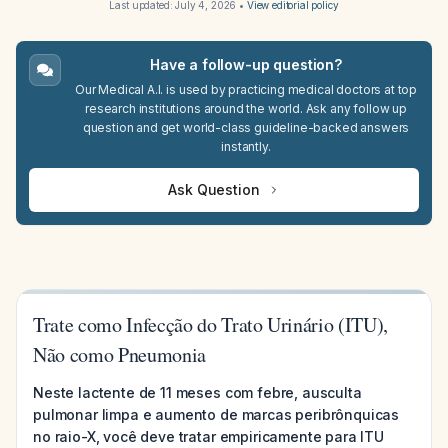
Last updated:
July 4, 2026
•
View editorial policy
Have a follow-up question?
Our Medical A.I. is used by practicing medical doctors at top
research institutions around the world. Ask any follow up
question and get world-class guideline-backed answers
instantly.
Ask Question
Trate como Infecção do Trato Urinário (ITU),
Não como Pneumonia
Neste lactente de 11 meses com febre, ausculta
pulmonar limpa e aumento de marcas peribrônquicas
no raio-X, você deve tratar empiricamente para ITU