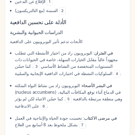
الإقلاع عن التدخين
1
السمنة (مع النالتريكسون)
2
الأدلة على تحسين الدافعية
الدراسات الحيوانية والبشرية
الأبحاث تدعم تأثير البوبروبيون على الدافعية:
في الفئران
: البوبروبيون زاد من اختيار الأنشطة التي تتطلب
مجهوداً عالياً مقابل الخيارات السهلة، خاصة في الحيوانات ذات
المستويات المنخفضة من النشاط الأساسي
. كما حسّن
3
السلوكيات النشطة في اختبارات الدافعية الإيجابية والسلبية
.
4
في البشر الأصحاء
: البوبروبيون زاد من نشاط النواة المتكئة
(nucleus accumbens) في الدماغ أثناء توقع المكافآت المالية،
وهي منطقة مرتبطة بالدافعية
. كما حسّن الانتباه لكن لم يؤثر
5
على الاندفاعية
.
6
في مرضى الاكتئاب
: تحسنت جودة الحياة والإنتاجية في العمل
بشكل ملحوظ بعد 8 أسابيع من العلاج
.
7