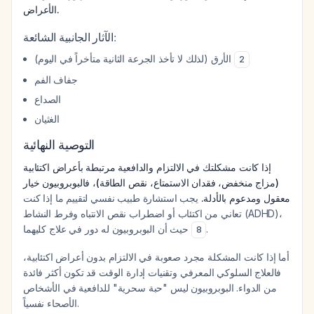
الأعراض.
الآثار الجانبية الشائعة:
الأرق (لذلك لا تأخذ الجرعة الثانية متأخراً في اليوم)
2
جفاف الفم
الصداع
الغثيان
التوصية النهائية
إذا كانت مشكلتك في الالتزام والدافعية مرتبطة بأعراض اكتئابية
(مزاج منخفض، فقدان الاستمتاع، نقص الطاقة)، فالبوبروبيون خيار
معقول ومدعوم بالأدلة.
يجب استشارة طبيب نفسي لتقييم ما إذا كنت
تعاني من اكتئاب أو اضطراب نقص الانتباه وفرط النشاط (ADHD)،
حيث أن البوبروبيون له دور في علاج كليهما
.
8
أما إذا كانت المشكلة مجرد صعوبة في الالتزام بدون أعراض اكتئابية،
فالعلاج السلوكي المعرفي وتقنيات إدارة الوقت قد تكون أكثر فائدة
من الدواء. البوبروبيون ليس "حبة سحرية" للدافعية في الأشخاص
الأصحاء نفسياً.