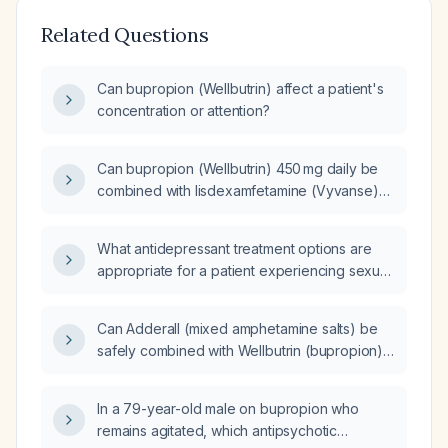
Related Questions
Can bupropion (Wellbutrin) affect a patient's
concentration or attention?
Can bupropion (Wellbutrin) 450 mg daily be
combined with lisdexamfetamine (Vyvanse)
20 mg?
What antidepressant treatment options are
appropriate for a patient experiencing sexual
side effects from a selective serotonin
reuptake inhibitor who cannot take
Can Adderall (mixed amphetamine salts) be
bupropion?
safely combined with Wellbutrin (bupropion)
for treatment of ADHD and depression?
In a 79-year-old male on bupropion who
remains agitated, which antipsychotic