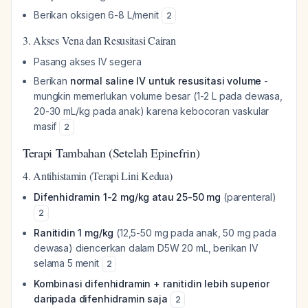
Berikan oksigen 6-8 L/menit
2
3. Akses Vena dan Resusitasi Cairan
Pasang akses IV segera
Berikan
normal saline IV untuk resusitasi volume
-
mungkin memerlukan volume besar (1-2 L pada dewasa,
20-30 mL/kg pada anak) karena kebocoran vaskular
masif
2
Terapi Tambahan (Setelah Epinefrin)
4. Antihistamin (Terapi Lini Kedua)
Difenhidramin 1-2 mg/kg atau 25-50 mg
(parenteral)
2
Ranitidin 1 mg/kg
(12,5-50 mg pada anak, 50 mg pada
dewasa) diencerkan dalam D5W 20 mL, berikan IV
selama 5 menit
2
Kombinasi difenhidramin + ranitidin lebih superior
daripada difenhidramin saja
2