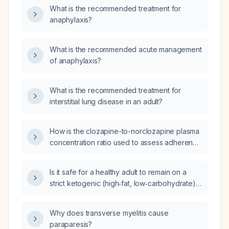
What is the recommended treatment for
anaphylaxis?
What is the recommended acute management
of anaphylaxis?
What is the recommended treatment for
interstitial lung disease in an adult?
How is the clozapine-to-norclozapine plasma
concentration ratio used to assess adherence
to clozapine therapy?
Is it safe for a healthy adult to remain on a
strict ketogenic (high‑fat, low‑carbohydrate)
diet indefinitely without medical monitoring?
Why does transverse myelitis cause
paraparesis?