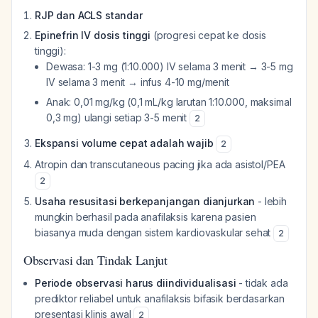
RJP dan ACLS standar
Epinefrin IV dosis tinggi
(progresi cepat ke dosis
tinggi):
Dewasa: 1-3 mg (1:10.000) IV selama 3 menit → 3-5 mg
IV selama 3 menit → infus 4-10 mg/menit
Anak: 0,01 mg/kg (0,1 mL/kg larutan 1:10.000, maksimal
0,3 mg) ulangi setiap 3-5 menit
2
Ekspansi volume cepat adalah wajib
2
Atropin dan transcutaneous pacing jika ada asistol/PEA
2
Usaha resusitasi berkepanjangan dianjurkan
- lebih
mungkin berhasil pada anafilaksis karena pasien
biasanya muda dengan sistem kardiovaskular sehat
2
Observasi dan Tindak Lanjut
Periode observasi harus diindividualisasi
- tidak ada
prediktor reliabel untuk anafilaksis bifasik berdasarkan
presentasi klinis awal
2