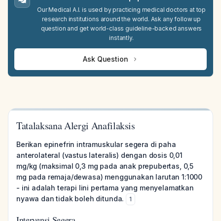
Our Medical A.I. is used by practicing medical doctors at top
research institutions around the world. Ask any follow up
question and get world-class guideline-backed answers
instantly.
Ask Question
Tatalaksana Alergi Anafilaksis
Berikan epinefrin intramuskular segera di paha
anterolateral (vastus lateralis) dengan dosis 0,01
mg/kg (maksimal 0,3 mg pada anak prepubertas, 0,5
mg pada remaja/dewasa) menggunakan larutan 1:1000
- ini adalah terapi lini pertama yang menyelamatkan
nyawa dan tidak boleh ditunda.
1
Intervensi Segera