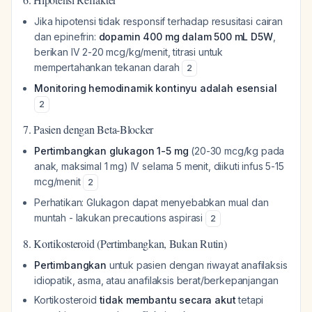
Jika hipotensi tidak responsif terhadap resusitasi cairan
dan epinefrin:
dopamin 400 mg dalam 500 mL D5W
,
berikan IV 2-20 mcg/kg/menit, titrasi untuk
mempertahankan tekanan darah
2
Monitoring hemodinamik kontinyu adalah esensial
2
7. Pasien dengan Beta-Blocker
Pertimbangkan glukagon 1-5 mg
(20-30 mcg/kg pada
anak, maksimal 1 mg) IV selama 5 menit, diikuti infus 5-15
mcg/menit
2
Perhatikan: Glukagon dapat menyebabkan mual dan
muntah - lakukan precautions aspirasi
2
8. Kortikosteroid (Pertimbangkan, Bukan Rutin)
Pertimbangkan
untuk pasien dengan riwayat anafilaksis
idiopatik, asma, atau anafilaksis berat/berkepanjangan
Kortikosteroid
tidak membantu secara akut
tetapi