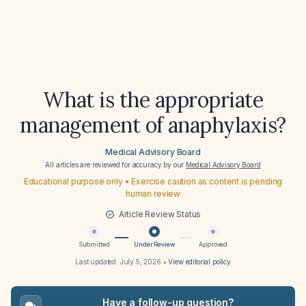
What is the appropriate
management of anaphylaxis?
Medical Advisory Board
All articles are reviewed for accuracy by our
Medical Advisory Board
Educational purpose only • Exercise caution as content is pending
human review
Article Review Status
Submitted
Under Review
Approved
Last updated:
July 5, 2026
•
View editorial policy
Have a follow-up question?