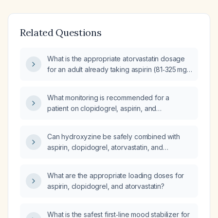
Related Questions
What is the appropriate atorvastatin dosage
for an adult already taking aspirin (81‑325 mg
daily) and clopidogrel (75 mg daily) for
cardiovascular protection?
What monitoring is recommended for a
patient on clopidogrel, aspirin, and
atorvastatin?
Can hydroxyzine be safely combined with
aspirin, clopidogrel, atorvastatin, and
pantoprazole?
What are the appropriate loading doses for
aspirin, clopidogrel, and atorvastatin?
What is the safest first‑line mood stabilizer for