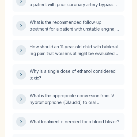
a patient with prior coronary artery bypass
graft surgery who is taking atorvastatin,
clopidogrel, metoprolol, aspirin, and
What is the recommended follow‑up
sacubitril/valsartan (Entresto)?
treatment for a patient with unstable angina,
normal troponin levels, and a
non‑ST‑segment elevation ECG?
How should an 11-year-old child with bilateral
leg pain that worsens at night be evaluated
and managed?
Why is a single dose of ethanol considered
toxic?
What is the appropriate conversion from IV
hydromorphone (Dilaudid) to oral
oxycodone, including dosing and safety
considerations?
What treatment is needed for a blood blister?