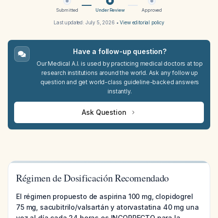
Submitted
Under Review
Approved
Last updated:
July 5, 2026
•
View editorial policy
Have a follow-up question?
Our Medical A.I. is used by practicing medical doctors at top
research institutions around the world. Ask any follow up
question and get world-class guideline-backed answers
instantly.
Ask Question
Régimen de Dosificación Recomendado
El régimen propuesto de aspirina 100 mg, clopidogrel
75 mg, sacubitrilo/valsartán y atorvastatina 40 mg una
vez al día cada 24 horas es INCORRECTO para la