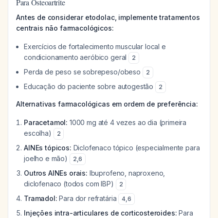
Para Osteoartrite
Antes de considerar etodolac, implemente tratamentos
centrais não farmacológicos:
Exercícios de fortalecimento muscular local e
condicionamento aeróbico geral
2
Perda de peso se sobrepeso/obeso
2
Educação do paciente sobre autogestão
2
Alternativas farmacológicas em ordem de preferência:
Paracetamol:
1000 mg até 4 vezes ao dia (primeira
escolha)
2
AINEs tópicos:
Diclofenaco tópico (especialmente para
joelho e mão)
2
,
6
Outros AINEs orais:
Ibuprofeno, naproxeno,
diclofenaco (todos com IBP)
2
Tramadol:
Para dor refratária
4
,
6
Injeções intra-articulares de corticosteroides:
Para