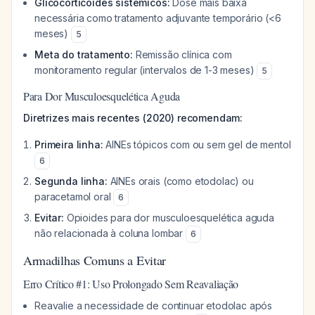
Glicocorticoides sistêmicos:
Dose mais baixa
necessária como tratamento adjuvante temporário (<6
meses)
5
Meta do tratamento:
Remissão clínica com
monitoramento regular (intervalos de 1-3 meses)
5
Para Dor Musculoesquelética Aguda
Diretrizes mais recentes (2020) recomendam:
Primeira linha:
AINEs tópicos com ou sem gel de mentol
6
Segunda linha:
AINEs orais (como etodolac) ou
paracetamol oral
6
Evitar:
Opioides para dor musculoesquelética aguda
não relacionada à coluna lombar
6
Armadilhas Comuns a Evitar
Erro Crítico #1: Uso Prolongado Sem Reavaliação
Reavalie a necessidade de continuar etodolac após