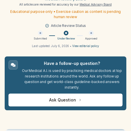
All articles are reviewed for accuracy by our
Medical Advisory Board
Educational purpose only • Exercise caution as content is pending
human review
Article Review Status
Submitted
Under Review
Approved
Last updated:
July 6, 2026
•
View editorial policy
Have a follow-up question?
Our Medical A.I. is used by practicing medical doctors at top
research institutions around the world. Ask any follow up
question and get world-class guideline-backed answers
instantly.
Ask Question