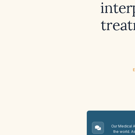
inter
treat
E
Our Medical A.
the world. A