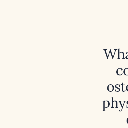
Wha
c
ost
phy