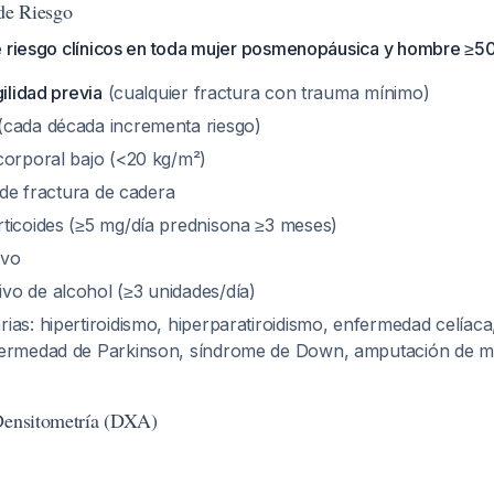
 de Riesgo
e riesgo clínicos en toda mujer posmenopáusica y hombre ≥50
gilidad previa
(cualquier fractura con trauma mínimo)
cada década incrementa riesgo)
corporal bajo (<20 kg/m²)
r de fractura de cadera
ticoides (≥5 mg/día prednisona ≥3 meses)
ivo
o de alcohol (≥3 unidades/día)
as: hipertiroidismo, hiperparatiroidismo, enfermedad celíaca, 
fermedad de Parkinson, síndrome de Down, amputación de mi
 Densitometría (DXA)