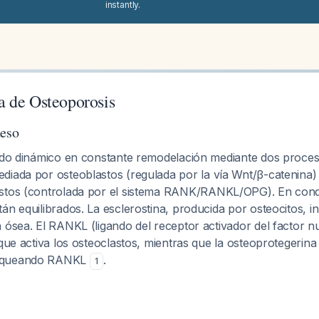
instantly.
 de Osteoporosis
ueso
jido dinámico en constante remodelación mediante dos proces
diada por osteoblastos (regulada por la vía Wnt/β-catenina)
stos (controlada por el sistema RANK/RANKL/OPG). En cond
án equilibrados. La esclerostina, producida por osteocitos, in
 ósea. El RANKL (ligando del receptor activador del factor 
 que activa los osteoclastos, mientras que la osteoprotegerin
oqueando RANKL
.
1