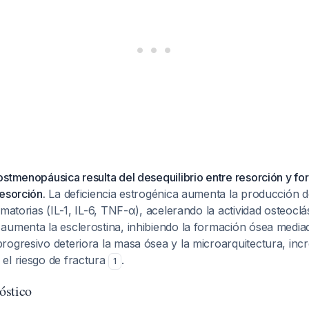
stmenopáusica resulta del desequilibrio entre resorción y f
esorción.
La deficiencia estrogénica aumenta la producción
matorias (IL-1, IL-6, TNF-α), acelerando la actividad osteoclás
aumenta la esclerostina, inhibiendo la formación ósea media
rogresivo deteriora la masa ósea y la microarquitectura, in
el riesgo de fractura
.
1
óstico