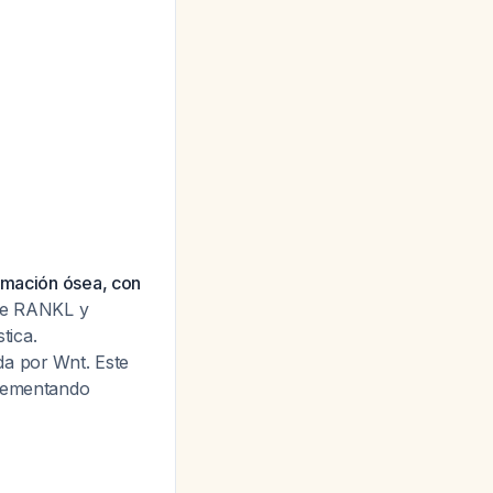
ormación ósea, con
 de RANKL y
tica.
da por Wnt. Este
crementando