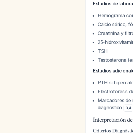
Estudios de labora
Hemograma co
Calcio sérico, f
Creatinina y fil
25-hidroxivitam
TSH
Testosterona (
Estudios adicional
PTH si hipercal
Electroforesis 
Marcadores de 
diagnóstico
3
,
4
Interpretación de
Criterios Diagnóst