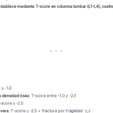
establece mediante T-score en columna lumbar (L1-L4), cuell
≥ -1.0
 densidad ósea:
T-score entre -1.0 y -2.5
score ≤ -2.5
vera:
T-score ≤ -2.5 + fractura por fragilidad
2
,
3