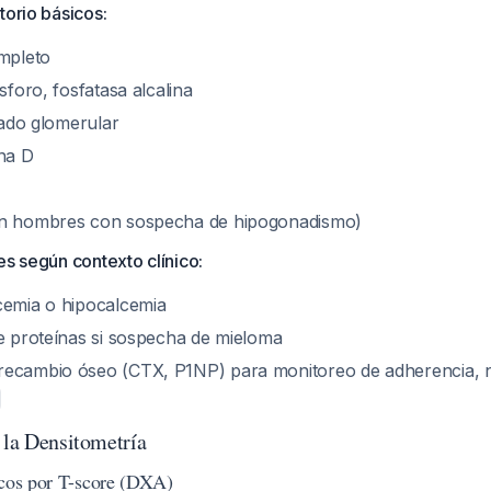
torio básicos:
mpleto
ósforo, fosfatasa alcalina
trado glomerular
ina D
en hombres con sospecha de hipogonadismo)
es según contexto clínico:
cemia o hipocalcemia
de proteínas si sospecha de mieloma
recambio óseo (CTX, P1NP) para monitoreo de adherencia, 
 la Densitometría
icos por T-score (DXA)