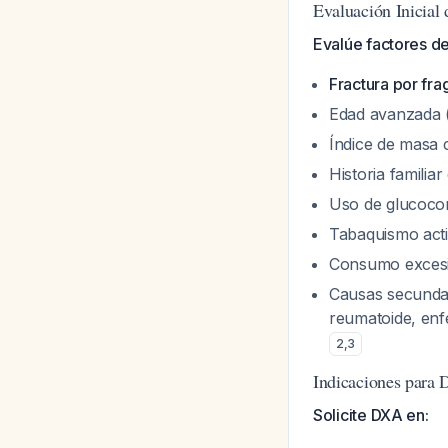
Evaluación Inicial
Evalúe factores d
Fractura por fra
Edad avanzada (
Índice de masa 
Historia familia
Uso de glucocor
Tabaquismo act
Consumo excesiv
Causas secundari
reumatoide, en
2
,
3
Indicaciones para
Solicite DXA en: