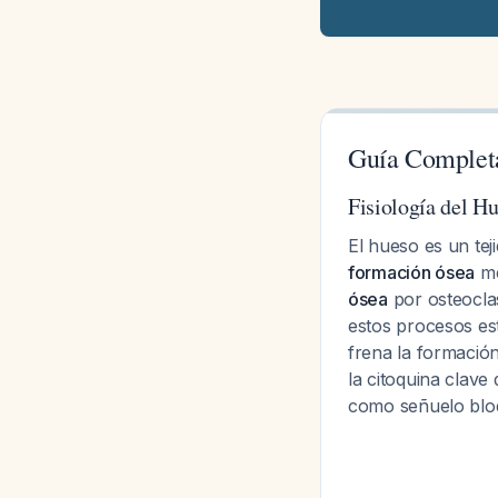
Guía Completa
Fisiología del H
El hueso es un te
formación ósea
me
ósea
por osteocla
estos procesos est
frena la formación
la citoquina clave
como señuelo bl