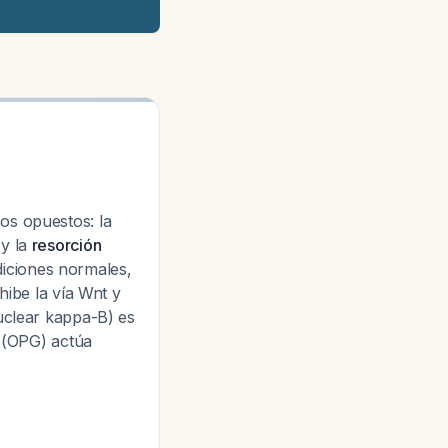
os opuestos: la
 y la
resorción
iciones normales,
hibe la vía Wnt y
nuclear kappa-B) es
a (OPG) actúa