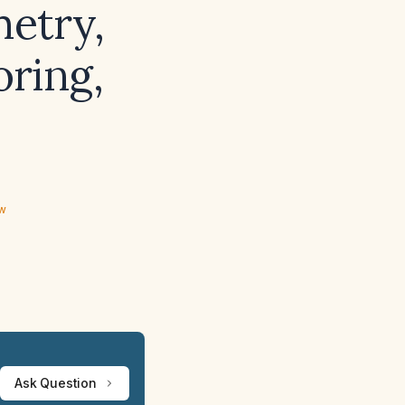
metry,
oring,
ew
Ask Question