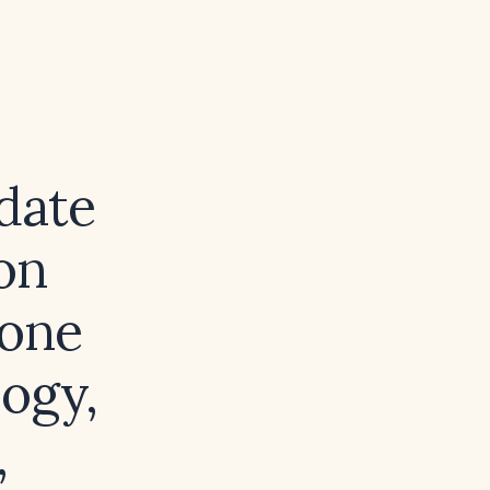
date
on
bone
ogy,
,