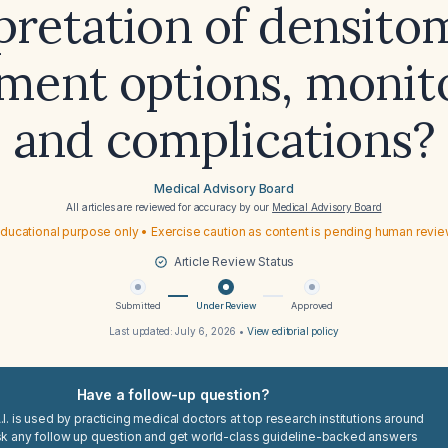
pretation of densito
ment options, monit
and complications?
Medical Advisory Board
All articles are reviewed for accuracy by our
Medical Advisory Board
ducational purpose only • Exercise caution as content is pending human revi
Article Review Status
Submitted
Under Review
Approved
Last updated:
July 6, 2026
•
View editorial policy
Have a follow-up question?
I. is used by practicing medical doctors at top research institutions around
sk any follow up question and get world-class guideline-backed answers