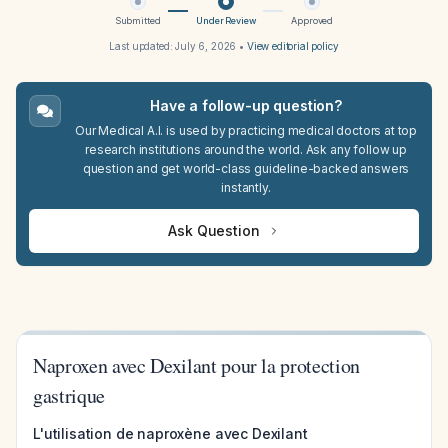
Submitted
Under Review
Approved
Last updated:
July 6, 2026
•
View editorial policy
Have a follow-up question?
Our Medical A.I. is used by practicing medical doctors at top
research institutions around the world. Ask any follow up
question and get world-class guideline-backed answers
instantly.
Ask Question
Naproxen avec Dexilant pour la protection
gastrique
L'utilisation de naproxène avec Dexilant