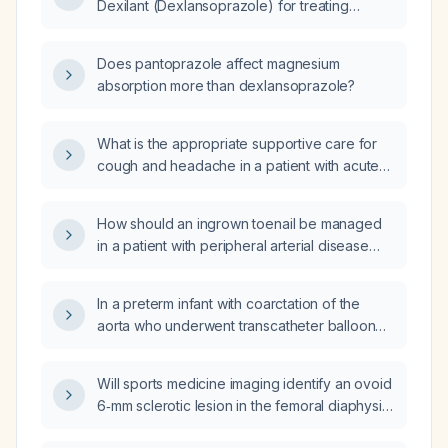
Dexilant (Dexlansoprazole) for treating
Gastroesophageal Reflux Disease (GERD)?
Does pantoprazole affect magnesium
absorption more than dexlansoprazole?
What is the appropriate supportive care for
cough and headache in a patient with acute
myeloid leukemia, and what are the roles of
hydroxyurea, allopurinol, and
How should an ingrown toenail be managed
potassium‑containing intravenous fluids?
in a patient with peripheral arterial disease
related to type 2 diabetes mellitus,
onychomycosis, and absent tibial and pedal
In a preterm infant with coarctation of the
pulses?
aorta who underwent transcatheter balloon
angioplasty, what is the recurrence rate of
coarctation?
Will sports medicine imaging identify an ovoid
6‑mm sclerotic lesion in the femoral diaphysis
of a 19‑year‑old male?