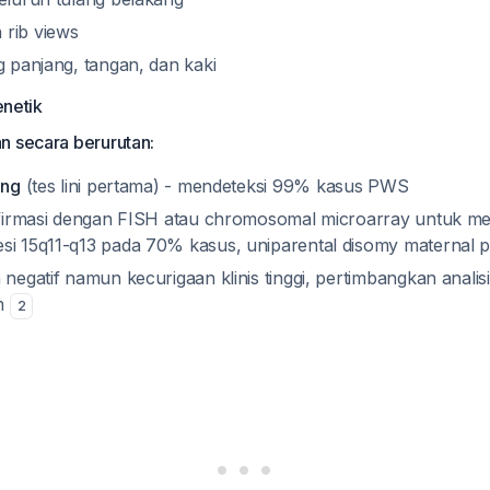
 rib views
g panjang, tangan, dan kaki
netik
n secara berurutan:
ing
(tes lini pertama) - mendeteksi 99% kasus PWS
onfirmasi dengan FISH atau chromosomal microarray untuk 
si 15q11-q13 pada 70% kasus, uniparental disomy maternal 
n negatif namun kecurigaan klinis tinggi, pertimbangkan anal
sm
2