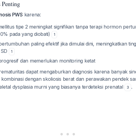
s Penting
gnosis PWS
karena:
 mellitus tipe 2 meningkat signifikan tanpa terapi hormon pe
 0% pada yang diobati)
1
rtumbuhan paling efektif jika dimulai dini, meningkatkan tingg
3 SD
1
 progresif dan memerlukan monitoring ketat
prematuritas dapat mengaburkan diagnosis karena banyak si
 kombinasi dengan skoliosis berat dan perawakan pendek s
letal dysplasia murni yang biasanya terdeteksi prenatal
.
3