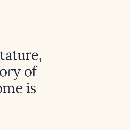
tature,
tory of
ome is