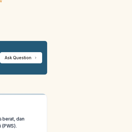
ew
Ask Question
s berat, dan
i (PWS).