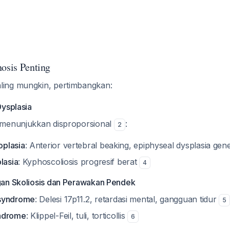
nosis Penting
ing mungkin, pertimbangkan:
Dysplasia
 menunjukkan disproporsional
:
2
plasia
: Anterior vertebral beaking, epiphyseal dysplasia gen
lasia
: Kyphoscoliosis progresif berat
4
gan Skoliosis dan Perawakan Pendek
 syndrome
: Delesi 17p11.2, retardasi mental, gangguan tidur
5
ndrome
: Klippel-Feil, tuli, torticollis
6