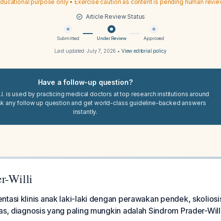
ducational purpose only • Exercise caution as content is pending human revi
Article Review Status
Submitted
Under Review
Approved
Last updated:
July 7, 2026
•
View editorial policy
Have a follow-up question?
I. is used by practicing medical doctors at top research institutions around
sk any follow up question and get world-class guideline-backed answers
instantly.
r-Willi
tasi klinis anak laki-laki dengan perawakan pendek, skoliosi
as, diagnosis yang paling mungkin adalah Sindrom Prader-Will