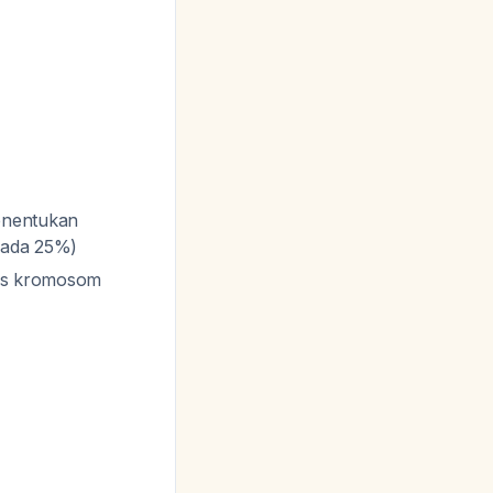
menentukan
pada 25%)
isis kromosom