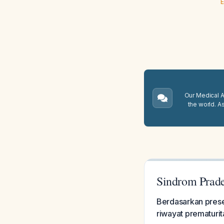
E
Our Medical A.
the world. A
Sindrom Prade
Berdasarkan presen
riwayat prematurit