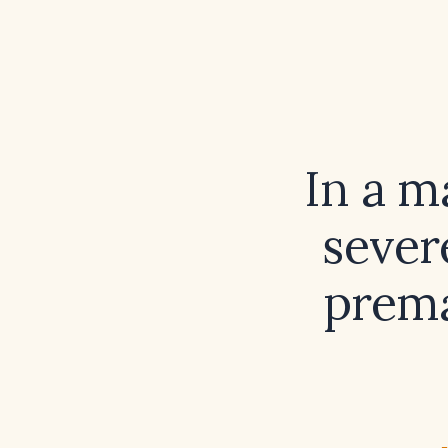
In a m
severe
prema