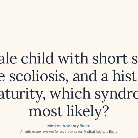
ale child with short s
 scoliosis, and a his
turity, which syndr
most likely?
Medical Advisory Board
All articles are reviewed for accuracy by our
Medical Advisory Board