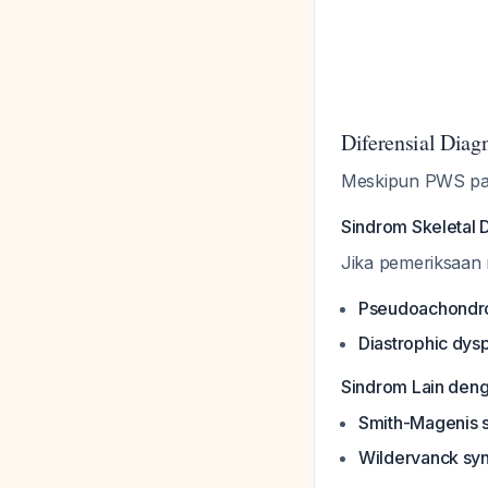
Diferensial Diag
Meskipun PWS pal
Sindrom Skeletal 
Jika pemeriksaan
Pseudoachondro
Diastrophic dysp
Sindrom Lain den
Smith-Magenis
Wildervanck sy