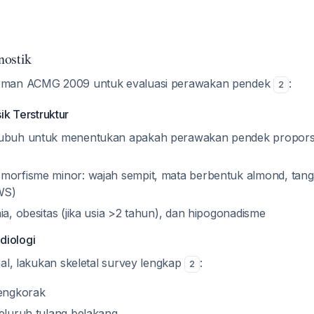
nostik
oman ACMG 2009 untuk evaluasi perawakan pendek
:
2
ik Terstruktur
tubuh untuk menentukan apakah perawakan pendek proporsi
morfisme minor: wajah sempit, mata berbentuk almond, tanga
PWS)
ia, obesitas (jika usia >2 tahun), dan hipogonadisme
diologi
nal, lakukan skeletal survey lengkap
:
2
tengkorak
seluruh tulang belakang