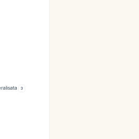
eralisata
3