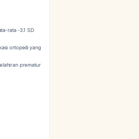
ta-rata -3.1 SD
asi ortopedi yang
elahiran prematur