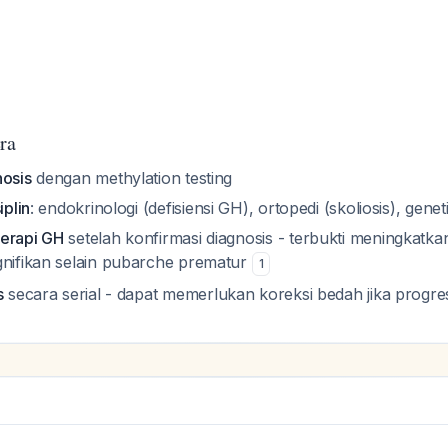
ra
nosis
dengan methylation testing
iplin
: endokrinologi (defisiensi GH), ortopedi (skoliosis), genet
terapi GH
setelah konfirmasi diagnosis - terbukti meningkatkan
gnifikan selain pubarche prematur
1
s
secara serial - dapat memerlukan koreksi bedah jika progres