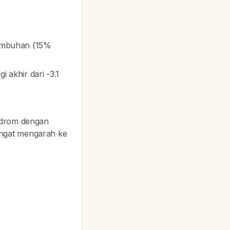
rtumbuhan (15%
i akhir dari -3.1
ndrom dengan
angat mengarah ke