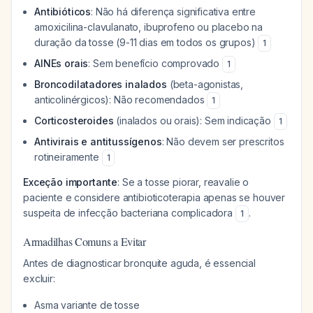
Antibióticos
: Não há diferença significativa entre
amoxicilina-clavulanato, ibuprofeno ou placebo na
duração da tosse (9-11 dias em todos os grupos)
1
AINEs orais
: Sem benefício comprovado
1
Broncodilatadores inalados
(beta-agonistas,
anticolinérgicos): Não recomendados
1
Corticosteroides
(inalados ou orais): Sem indicação
1
Antivirais e antitussígenos
: Não devem ser prescritos
rotineiramente
1
Exceção importante
: Se a tosse piorar, reavalie o
paciente e considere antibioticoterapia apenas se houver
suspeita de infecção bacteriana complicadora
.
1
Armadilhas Comuns a Evitar
Antes de diagnosticar bronquite aguda, é essencial
excluir:
Asma variante de tosse