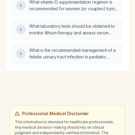
What vitamin D supplementation regimen is
recommended for women (or couples) trying
to conceive, especially those at risk for
deficiency?
What laboratory tests should be obtained to
monitor lithium therapy and assess serum
lithium levels?
What is the recommended management of a
febrile urinary tract infection in pediatric
patients, including empiric antibiotic selection,
treatment duration, and follow‑up imaging?
Professional Medical Disclaimer
This information is intended for healthcare professionals.
Any medical decision-making should rely on clinical
judgment and independently verified information. The